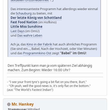
Das interessanteste Programm hat allerdings wieder einmal
die
Schauburg
zu bieten, mit
Der letzte König von Schottland
Fast Food Nation
(im Hofkino)
Little Miss Sunshine
Last Days
(im OmU)
und
Das wahre Leben
Ach ja, das
Kino in der Fabrik
hat auch ähnliches Programm
(Sie sind ein..., Babel, Nach der Hochzeit, oder Vier Minuten)
und das
Programmkino Ost
zeigt
"Babel" im OmU
!
Den Treffpunkt kann man ja vom späteren Ziel abhängig
machen. Zum Beginn: Wieder 16:00 Uhr?
- "I see your front tyre's going a bit flat on you there, Burt."
- "Oh yeah, well the good news is, it's only flat on the bottom."
(aus "The World's Fastest Indian")
Mr. Hankey
Stammuser
Mitglied