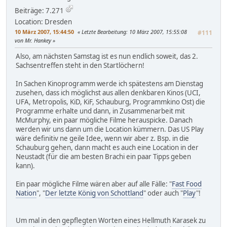
Beiträge: 7.271
Location: Dresden
10 März 2007, 15:44:50
Letzte Bearbeitung
: 10 März 2007, 15:55:08
#111
von Mr. Hankey
Also, am nächsten Samstag ist es nun endlich soweit, das 2.
Sachsentreffen steht in den Startlöchern!
In Sachen Kinoprogramm werde ich spätestens am Dienstag
zusehen, dass ich möglichst aus allen denkbaren Kinos (UCI,
UFA, Metropolis, KiD, KiF, Schauburg, Programmkino Ost) die
Programme erhalte und dann, in Zusammenarbeit mit
McMurphy, ein paar mögliche Filme herauspicke. Danach
werden wir uns dann um die Location kümmern. Das US Play
wäre definitiv ne geile Idee, wenn wir aber z. Bsp. in die
Schauburg gehen, dann macht es auch eine Location in der
Neustadt (für die am besten Brachi ein paar Tipps geben
kann).
Ein paar mögliche Filme wären aber auf alle Fälle: "
Fast Food
Nation
", "
Der letzte König von Schottland
" oder auch "
Play
"!
Um mal in den gepflegten Worten eines Hellmuth Karasek zu