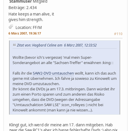
Stammuser
Mitglied
Beiträge: 2.434
Hate keeps a man alive, it
gives him strength.
Location: FF/M
6 März 2007, 19:36:17
#110
Zitat von: Hagbard Celine am 6 März 2007, 12:33:52
Wollte (bevor ich's vergesse) 'mal mein Super-
Sonderangebot an alle "Sachsen-Treffer" erwähnen :king: :
Falls ihr die
SAW2-DVD umtauschen
wollt, kann ich das auch
gerne mit übernehmen. Ich fahre ja sowieso zu Kinowelt um
meine DVD umzutauschen.
Ihr könnt die DVDs ja am 17.3. mitbringen. Dann würdet ihr
zum einen Porto sparen und zum anderen das Risiko
umgehen, dass die DVD (wegen der Adressangabe
"Umtauschaktion SAW LSE" :icon_rolleyes: ) nicht bei
Kinowelt ankommt (man kann ja nie wissen...).
Klingt gut, ich werd dir meine am 17. dann mitgeben. Hab
zwar die Saw RC1's aber ich hasse fehlerhafte Dvds ;) also nix