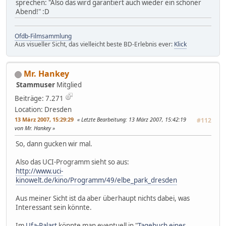
sprechen: "Also das wird garantiert auch wieder ein schöner
Abend!" :D
Ofdb-Filmsammlung
Aus visueller Sicht, das vielleicht beste BD-Erlebnis ever:
Klick
Mr. Hankey
Stammuser
Mitglied
Beiträge: 7.271
Location: Dresden
13 März 2007, 15:29:29
Letzte Bearbeitung
: 13 März 2007, 15:42:19
#112
von Mr. Hankey
So, dann gucken wir mal.
Also das UCI-Programm sieht so aus:
http://www.uci-
kinowelt.de/kino/Programm/49/elbe_park_dresden
Aus meiner Sicht ist da aber überhaupt nichts dabei, was
Interessant sein könnte.
Im
Ufa-Palast
könnte man eventuell in "
Tagebuch eines