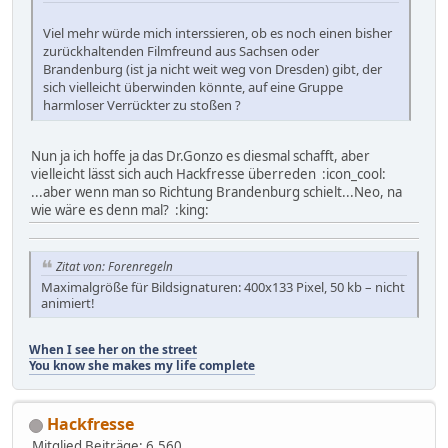
Viel mehr würde mich interssieren, ob es noch einen bisher
zurückhaltenden Filmfreund aus Sachsen oder
Brandenburg (ist ja nicht weit weg von Dresden) gibt, der
sich vielleicht überwinden könnte, auf eine Gruppe
harmloser Verrückter zu stoßen ?
Nun ja ich hoffe ja das Dr.Gonzo es diesmal schafft, aber
vielleicht lässt sich auch Hackfresse überreden :icon_cool:
...aber wenn man so Richtung Brandenburg schielt...Neo, na
wie wäre es denn mal? :king:
Zitat von: Forenregeln
Maximalgröße für Bildsignaturen: 400x133 Pixel, 50 kb – nicht
animiert!
When I see her on the street
You know she makes my life complete
Hackfresse
Mitglied
Beiträge: 6.560