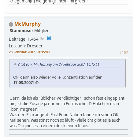
kriegt man(n) nie genug! :icon_mrgreen:
McMurphy
Stammuser
Mitglied
Beiträge: 1.454
Location: Dresden
28 Februar 2007, 01:15:00
#107
Zitat von: Mr. Hankey am 27 Februar 2007, 16:15:11
Ok, dann also wieder volle Konzentration auf den
17.03.2007
! :D
Gern, da ich als "üblicher Verdächtiger" schon fest eingeplant
bin, ist die Zusage ja nur noch Formsache :D Häkchen dran
:icon_mrgreen:
Was den Film angeht: Fast Food Nation fände ich schon OK.
Mal sehen, was sonst noch so läuft - vielleicht gibt es ja auch
was Originelles in einem der kleinen Kinos.