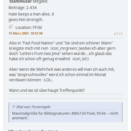
Stammuser
Mitglied
Beiträge: 2.434
Hate keeps a man alive, it
gives him strength.
Location: FF/M
13 März 2007, 18:01:58
#113
Also in "Fast Food Nation" und "Sie sind ein schöner Mann"
kriegste mich mit rein :icon_mrgreen: (wobei ich aber gern
doch "Letters from Iwo Jima" sehen würde...ich glaub das
habe ich schon oft genug erwähnt :icon_lol:)
Aber wenn die Mehrheit was anderes will man ich auch mit,
was "anspruchsvolles" werd ich schon einmal im Monat
verdauen können :LOL:.
Wann und wo ist überhaupt Treffenpunkt?
Zitat von: Forenregeln
Maximalgröße für Bildsignaturen: 400x133 Pixel, 50 kb – nicht
animiert!