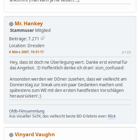
ankommt (man kann ja nie wissen...).
Mr. Hankey
Stammuser
Mitglied
Beiträge: 7.271
Location: Dresden
6 März 2007, 19:31:17
#109
Hey, dass ist doch ne Überlegung wert. Danke erst einmal für
das Angebot. :D Hoffentlich denke ich dran! :icon_confused:
Ansonsten werden wir DDner zusehen, dass wir vielleicht am
Donnerstag zur Sneak uns ein paar Gedanken machen und
spätestens zum WE mit den ersten handfesten Vorschlägen
herausrücken! ;)
Ofdb-Filmsammlung
Aus visueller Sicht, das vielleicht beste BD-Erlebnis ever:
Klick
Vinyard Vaughn