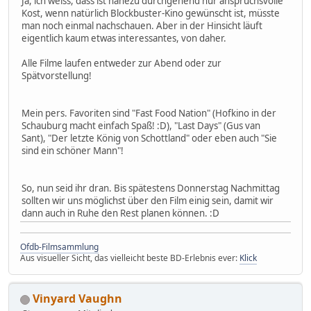
Ja, ich weiss, dass ist nahezu durchgehend nur anspruchsvolle
Kost, wenn natürlich Blockbuster-Kino gewünscht ist, müsste
man noch einmal nachschauen. Aber in der Hinsicht läuft
eigentlich kaum etwas interessantes, von daher.
Alle Filme laufen entweder zur Abend oder zur
Spätvorstellung!
Mein pers. Favoriten sind "Fast Food Nation" (Hofkino in der
Schauburg macht einfach Spaß! :D), "Last Days" (Gus van
Sant), "Der letzte König von Schottland" oder eben auch "Sie
sind ein schöner Mann"!
So, nun seid ihr dran. Bis spätestens Donnerstag Nachmittag
sollten wir uns möglichst über den Film einig sein, damit wir
dann auch in Ruhe den Rest planen können. :D
Ofdb-Filmsammlung
Aus visueller Sicht, das vielleicht beste BD-Erlebnis ever:
Klick
Vinyard Vaughn