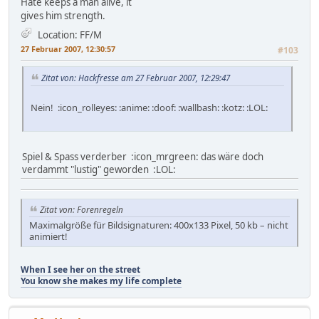
Hate keeps a man alive, it
gives him strength.
Location: FF/M
27 Februar 2007, 12:30:57
#103
Zitat von: Hackfresse am 27 Februar 2007, 12:29:47
Nein! :icon_rolleyes: :anime: :doof: :wallbash: :kotz: :LOL:
Spiel & Spass verderber :icon_mrgreen: das wäre doch
verdammt "lustig" geworden :LOL:
Zitat von: Forenregeln
Maximalgröße für Bildsignaturen: 400x133 Pixel, 50 kb – nicht
animiert!
When I see her on the street
You know she makes my life complete