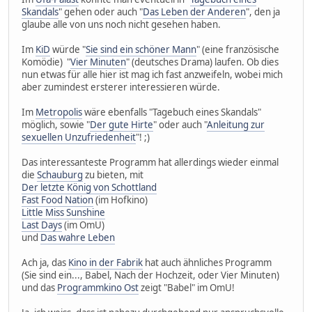
Skandals
" gehen oder auch "
Das Leben der Anderen
", den ja
glaube alle von uns noch nicht gesehen haben.
Im
KiD
würde "
Sie sind ein schöner Mann
" (eine französische
Komödie) "
Vier Minuten
" (deutsches Drama) laufen. Ob dies
nun etwas für alle hier ist mag ich fast anzweifeln, wobei mich
aber zumindest ersterer interessieren würde.
Im
Metropolis
wäre ebenfalls "Tagebuch eines Skandals"
möglich, sowie "
Der gute Hirte
" oder auch "
Anleitung zur
sexuellen Unzufriedenheit
"! ;)
Das interessanteste Programm hat allerdings wieder einmal
die
Schauburg
zu bieten, mit
Der letzte König von Schottland
Fast Food Nation
(im Hofkino)
Little Miss Sunshine
Last Days
(im OmU)
und
Das wahre Leben
Ach ja, das
Kino in der Fabrik
hat auch ähnliches Programm
(Sie sind ein..., Babel, Nach der Hochzeit, oder Vier Minuten)
und das
Programmkino Ost
zeigt "Babel" im OmU!