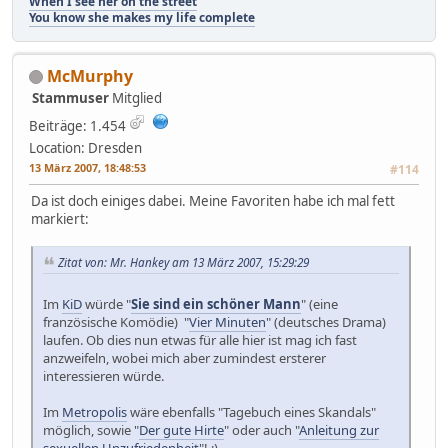
When I see her on the street
You know she makes my life complete
McMurphy
Stammuser
Mitglied
Beiträge: 1.454
Location: Dresden
13 März 2007, 18:48:53
#114
Da ist doch einiges dabei. Meine Favoriten habe ich mal fett
markiert:
Zitat von: Mr. Hankey am 13 März 2007, 15:29:29
Im
KiD
würde "
Sie sind ein schöner Mann
" (eine
französische Komödie) "
Vier Minuten
" (deutsches Drama)
laufen. Ob dies nun etwas für alle hier ist mag ich fast
anzweifeln, wobei mich aber zumindest ersterer
interessieren würde.
Im
Metropolis
wäre ebenfalls "Tagebuch eines Skandals"
möglich, sowie "
Der gute Hirte
" oder auch "
Anleitung zur
sexuellen Unzufriedenheit
"! ;)