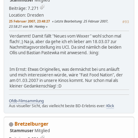
Stammuser
Mitglied
Beiträge: 7.271
Location: Dresden
25 Februar 2007, 23:48:27
Letzte Bearbeitung
: 25 Februar 2007,
#93
23:58:21 von Mr. Hankey
Verdammt! Damit fällt "Neues vom Wixxer" wohl schon mal
flach! ;) Na ja, aber da gehe ich eh lieber am 18.03.07 zur
Nachmittagsvorstellung ins UCI. Da sind nämlich die beiden
Ollis und Bastian Pastewka mit anwesend. :king:
Im Ernst: Etwas Originelles, was demnächst bei uns anläuft
und mich interessieren würde, wäre "Fast Food Nation", der
am 01.03.2007 in unsere Kinos kommt. Nur schon mal als
kleiner Gedankenschlag! :D
Ofdb-Filmsammlung
Aus visueller Sicht, das vielleicht beste BD-Erlebnis ever:
Klick
Bretzelburger
Stammuser
Mitglied