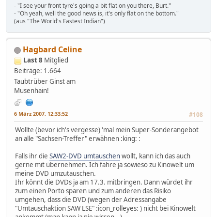
- "I see your front tyre's going a bit flat on you there, Burt."
- "Oh yeah, well the good news is, it's only flat on the bottom."
(aus "The World's Fastest Indian")
Hagbard Celine
Last 8
Mitglied
Beiträge: 1.664
Taubtrüber Ginst am
Musenhain!
6 März 2007, 12:33:52
#108
Wollte (bevor ich's vergesse) 'mal mein Super-Sonderangebot
an alle "Sachsen-Treffer" erwähnen :king: :
Falls ihr die
SAW2-DVD umtauschen
wollt, kann ich das auch
gerne mit übernehmen. Ich fahre ja sowieso zu Kinowelt um
meine DVD umzutauschen.
Ihr könnt die DVDs ja am 17.3. mitbringen. Dann würdet ihr
zum einen Porto sparen und zum anderen das Risiko
umgehen, dass die DVD (wegen der Adressangabe
"Umtauschaktion SAW LSE" :icon_rolleyes: ) nicht bei Kinowelt