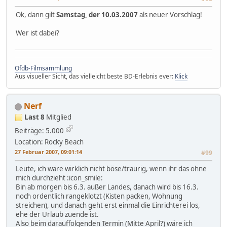
Ok, dann gilt
Samstag, der 10.03.2007
als neuer Vorschlag!
Wer ist dabei?
Ofdb-Filmsammlung
Aus visueller Sicht, das vielleicht beste BD-Erlebnis ever:
Klick
Nerf
Last 8
Mitglied
Beiträge: 5.000
Location: Rocky Beach
27 Februar 2007, 09:01:14
#99
Leute, ich wäre wirklich nicht böse/traurig, wenn ihr das ohne
mich durchzieht :icon_smile:
Bin ab morgen bis 6.3. außer Landes, danach wird bis 16.3.
noch ordentlich rangeklotzt (Kisten packen, Wohnung
streichen), und danach geht erst einmal die Einrichterei los,
ehe der Urlaub zuende ist.
Also beim darauffolgenden Termin (Mitte April?) wäre ich