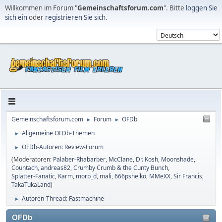
Willkommen im Forum "
Gemeinschaftsforum.com
". Bitte
loggen Sie
sich ein
oder
registrieren Sie sich
.
Gemeinschaftsforum.com
Forum
OFDb
►
►
Allgemeine OFDb-Themen
►
OFDb-Autoren: Review-Forum
►
(Moderatoren:
Palaber-Rhabarber
,
McClane
,
Dr. Kosh
,
Moonshade
,
Countach
,
andreas82
,
Crumby Crumb & the Cunty Bunch
,
Splatter-Fanatic
,
Karm
,
morb_d
,
mali
,
666psheiko
,
MMeXX
,
Sir Francis
,
TakaTukaLand
)
Autoren-Thread: Fastmachine
►
OFDb