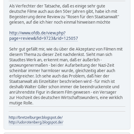
Als Verfechter der Tatsache, daß es einige sehr gute
deutsche Filme auch aus den 50er Jahren gibt, habe ich mit
Begeisterung deine Review zu "Rosen für den Staatsanwalt"
gelesen, auf die ich hier noch einmal hinweisen möchte
http://www.ofdb.de/view.php?
page=review&fid=9723&rid=125057
Sehr gut gefällt mir, wie du über die Akzeptanz von Filmen mit
diesem Thema zu dieser Zeit nachdenkst. Sieht man sich
Staudtes Werk an, erkennt man, daß er äußerlich -
gezwungenermaßen - bei der Aufarbeitung der Nazi-Zeit
scheinbar immer harmloser wurde, gleichzeitig aber auch
erfolgreicher. Ich sehe auch das Problem, daß hier der
Staatsanwalt als Einzeltäter beschrieben wird - für mich ist
deshalb Walter Giller schon immer die beeindruckenste und
anrührendste Figur in diesem Film gewesen - ein Versager
zur Hochzeit des deutschen Wirtschaftswunders, eine wirklich
mutige Rolle.
http://bretzelburger.blogspot.de/
http://udorotenberg.blogspot.de/