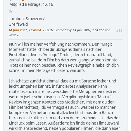
Mitglied
Beiträge: 1.616
Location: Schwerin /
Greifswald
14 Juni 2007, 23:40:04
Letzte Bearbeitung
: 14 Juni 2007, 23:41:56 von
#15
Sarge
Nun will ich meiner Verfehlung nachkommen. Den "Magic
Moment" hatte ich bei dir übrigens damals nach der
Einstellung deines "Vertigo"-Textes, den ich ganz toll fand,
zumal ich selbst dem Film bis dato wenig abgewinnen konnte.
Trotz deiner noch beschaulichen Reviewgraphie habe ich dich
schnell in mein Herz geschlossen, warum?:
Ich schätze zunächst einmal, dass du mit Sprache locker und
leicht umgehen kannst, in fundiertes Analysieren kann
mühelos auch mal eine zweckdienliche Metapher eingestreut
werden (sehr schön bsp.: das Vergilbungsbild im "Matrix"-
Review im ganzen Kontext des Modischen, mit dem du den
Film betrachtest); du vermagst es auch, was bei so mancher
komplexen Vertiefung nicht allzu leicht ist, aus dem Bauch
heraus zu strukturieren und zu ordnen - zumindest ist das der
Eindruck beim Lesen. Außerdem: ich finde deine Filmauswahl
wirklich ansprechend, neben populären Filmen, die dann aber