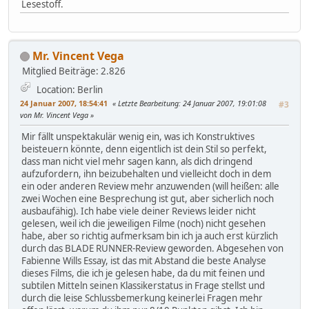
Lesestoff.
Mr. Vincent Vega
Mitglied
Beiträge: 2.826
Location: Berlin
24 Januar 2007, 18:54:41
Letzte Bearbeitung
: 24 Januar 2007, 19:01:08
#3
von Mr. Vincent Vega
Mir fällt unspektakulär wenig ein, was ich Konstruktives
beisteuern könnte, denn eigentlich ist dein Stil so perfekt,
dass man nicht viel mehr sagen kann, als dich dringend
aufzufordern, ihn beizubehalten und vielleicht doch in dem
ein oder anderen Review mehr anzuwenden (will heißen: alle
zwei Wochen eine Besprechung ist gut, aber sicherlich noch
ausbaufähig). Ich habe viele deiner Reviews leider nicht
gelesen, weil ich die jeweiligen Filme (noch) nicht gesehen
habe, aber so richtig aufmerksam bin ich ja auch erst kürzlich
durch das BLADE RUNNER-Review geworden. Abgesehen von
Fabienne Wills Essay, ist das mit Abstand die beste Analyse
dieses Films, die ich je gelesen habe, da du mit feinen und
subtilen Mitteln seinen Klassikerstatus in Frage stellst und
durch die leise Schlussbemerkung keinerlei Fragen mehr