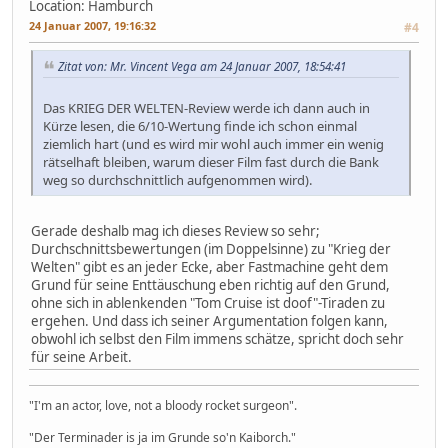
Location: Hamburch
24 Januar 2007, 19:16:32
#4
Zitat von: Mr. Vincent Vega am 24 Januar 2007, 18:54:41
Das KRIEG DER WELTEN-Review werde ich dann auch in
Kürze lesen, die 6/10-Wertung finde ich schon einmal
ziemlich hart (und es wird mir wohl auch immer ein wenig
rätselhaft bleiben, warum dieser Film fast durch die Bank
weg so durchschnittlich aufgenommen wird).
Gerade deshalb mag ich dieses Review so sehr;
Durchschnittsbewertungen (im Doppelsinne) zu "Krieg der
Welten" gibt es an jeder Ecke, aber Fastmachine geht dem
Grund für seine Enttäuschung eben richtig auf den Grund,
ohne sich in ablenkenden "Tom Cruise ist doof"-Tiraden zu
ergehen. Und dass ich seiner Argumentation folgen kann,
obwohl ich selbst den Film immens schätze, spricht doch sehr
für seine Arbeit.
"I'm an actor, love, not a bloody rocket surgeon".
"Der Terminader is ja im Grunde so'n Kaiborch."