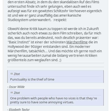
den ersten Absatz, in dem du den skandalösen Ruf des Films
untersuchst finde ich sehr gelungen, eben auch weil es
aufzeigt was für ein gewitztes Schlitzohr Verhoeven eigentlich
ist und wie er ganz unauffällig das amerikanische
Studiosystem unterwandert. :respekt:
Obwohl deine Kritik kaum zu toppen ist werde ich in Zukunft
sicherlich auch noch etwas zu dem Film schreiben, da für mich
das, was du bereits andeutest, noch deutlich präsenter war:
"Basic Instinct" ist einer der schönsten
Märchenfilme
die im
Hollywood der 90ziger entstanden sind. Ein moderner
Märchenfilm, tatsächlich... Und das möchte ich gerne noch ein
wenig herausarbeiten zumal die bislang vertrenen Kritiken
größtenteils zum weglaufen sind. ;)
Zitat
Punctuality is the thief of time
-
Oscar Wilde
Zitat
One problem with people who have no vices is that they're
pretty sure to have some annoying virtues.
-
Elizabeth Taylor