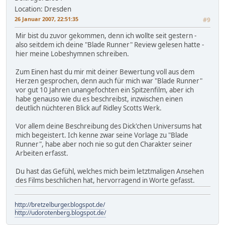
Location: Dresden
26 Januar 2007, 22:51:35
#9
Mir bist du zuvor gekommen, denn ich wollte seit gestern -
also seitdem ich deine "Blade Runner" Review gelesen hatte -
hier meine Lobeshymnen schreiben.
Zum Einen hast du mir mit deiner Bewertung voll aus dem
Herzen gesprochen, denn auch für mich war "Blade Runner"
vor gut 10 Jahren unangefochten ein Spitzenfilm, aber ich
habe genauso wie du es beschreibst, inzwischen einen
deutlich nüchteren Blick auf Ridley Scotts Werk.
Vor allem deine Beschreibung des Dick'chen Universums hat
mich begeistert. Ich kenne zwar seine Vorlage zu "Blade
Runner", habe aber noch nie so gut den Charakter seiner
Arbeiten erfasst.
Du hast das Gefühl, welches mich beim letztmaligen Ansehen
des Films beschlichen hat, hervorragend in Worte gefasst.
http://bretzelburger.blogspot.de/
http://udorotenberg.blogspot.de/