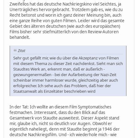
Zweifellos hat das deutsche Nachkriegskino viel Seichtes, ja
Unerträgliches hervorgebracht. Trotzdem gab es, wie du zu
Recht betonst und worin ich ganz deiner Meinung bin, auch
eine ganze Reihe von guten Filmen. Leider wird das gesamte
Gebiet des älteren deutschen (wie auch des europäischen)
Films bisher sehr stiefmütterlich von den Review-Autoren
behandelt.
Zitat
Sehr gut gefällt mir, wie du über die Akzeptanz von Filmen
mit diesem Thema zu dieser Zeit nachdenkst. Sieht man sich
Staudtes Werk an, erkennt man, daß er äußerlich -
gezwungenermaßen - bei der Aufarbeitung der Nazi-Zeit
scheinbar immer harmloser wurde, gleichzeitig aber auch
erfolgreicher. Ich sehe auch das Problem, daß hier der
Staatsanwalt als Einzeltäter beschrieben wird
In der Tat: Ich wollte an diesem Film Symptomatisches
festmachen. Interessant, dass du den Blick auf das
Gesamtwerk von Staudte ausweitest. Dieser Aspekt stand
mir, glaube ich, nicht so deutlich vor Augen. Obwohl er
eigentlich naheliegt, denn mit Staudte beginnt ja 1946 der
deutsche Nachkriegsfilm. Und - ich wiederhole mich - wie