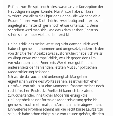
Es fehlt zum Beispiel noch alles, was man zur Konzeption der
Hauptfiguren sagen könnte. Nur Arctor habe ich kurz
skizziert. Vor allem die Figur der Donna - die wie sehr viele
Frauenfiguren von Dick - höchst zweideutig und interessant
angelegt ist, hätte ich gern noch etwas untersucht. Beim
Schreiben wird man sich - wie das Adam Kesher jüngst so
schön sagte - über vieles selber erst klar.
Deine Kritik, das meine Wertung nicht ganz deutlich wird,
habe ich gerne angenommen und umgesetzt, indem ich den
von dir zitierten Absatz etwas ausformuliert habe. Ich weiss,
es klingt etwas widersprüchlich, was ich gegen den Film
vorzubringen habe. Einerseits Werktreue gut finden,
andererseits den fehlenden, letzten Mut zur politischen
Modernisierung beklagen.
Ich würde das auch nicht unbedingt als Mangel im
eigentlichen Sinne des Wortes sehen, es ist wirklich eher
Gemäkel von mir. Es ist eine Momentaufnahme meines noch
recht frischen Eindrucks. Vielleicht kann ich Linklaters
zurückhaltender, inhaltlicher Modernisierung - die
Gelungenheit seiner formalen Modernisierung gebe ich
gerne zu - nach mehrmaligem Ansehen mehr abgewinnen.
Ein weiteres Problem scheint mir die recht kurze Laufzeit zu
sein. Ich habe schon einige Male von Leuten gehört, die den