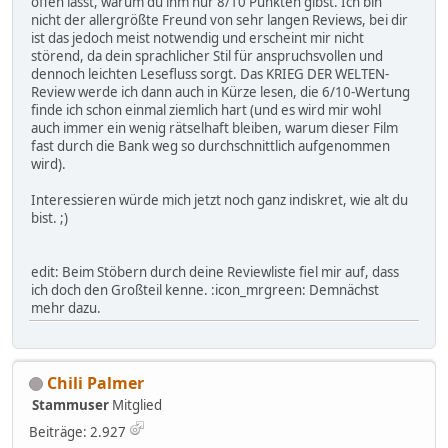
offen lässt, warum du ihm nur 8/10 Punkten gibst. Ich bin
nicht der allergrößte Freund von sehr langen Reviews, bei dir
ist das jedoch meist notwendig und erscheint mir nicht
störend, da dein sprachlicher Stil für anspruchsvollen und
dennoch leichten Lesefluss sorgt. Das KRIEG DER WELTEN-
Review werde ich dann auch in Kürze lesen, die 6/10-Wertung
finde ich schon einmal ziemlich hart (und es wird mir wohl
auch immer ein wenig rätselhaft bleiben, warum dieser Film
fast durch die Bank weg so durchschnittlich aufgenommen
wird).
Interessieren würde mich jetzt noch ganz indiskret, wie alt du
bist. ;)
edit: Beim Stöbern durch deine Reviewliste fiel mir auf, dass
ich doch den Großteil kenne. :icon_mrgreen: Demnächst
mehr dazu.
Chili Palmer
Stammuser
Mitglied
Beiträge: 2.927