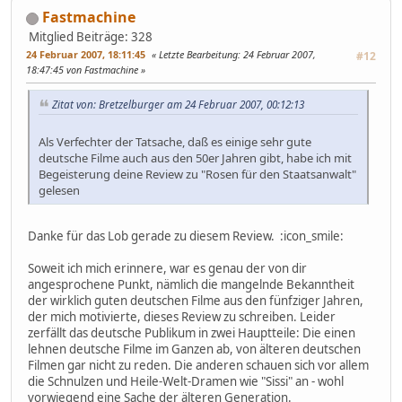
Fastmachine
Mitglied
Beiträge: 328
24 Februar 2007, 18:11:45
Letzte Bearbeitung
: 24 Februar 2007,
#12
18:47:45 von Fastmachine
Zitat von: Bretzelburger am 24 Februar 2007, 00:12:13
Als Verfechter der Tatsache, daß es einige sehr gute
deutsche Filme auch aus den 50er Jahren gibt, habe ich mit
Begeisterung deine Review zu "Rosen für den Staatsanwalt"
gelesen
Danke für das Lob gerade zu diesem Review. :icon_smile:
Soweit ich mich erinnere, war es genau der von dir
angesprochene Punkt, nämlich die mangelnde Bekanntheit
der wirklich guten deutschen Filme aus den fünfziger Jahren,
der mich motivierte, dieses Review zu schreiben. Leider
zerfällt das deutsche Publikum in zwei Hauptteile: Die einen
lehnen deutsche Filme im Ganzen ab, von älteren deutschen
Filmen gar nicht zu reden. Die anderen schauen sich vor allem
die Schnulzen und Heile-Welt-Dramen wie "Sissi" an - wohl
vorwiegend eine Sache der älteren Generation.