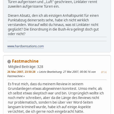
Türen aufgerissen und ,,Luft" geschrieen, Linklater rennt
zuweilen aufgerissene Türen ein.
Diesen Absatz, den ich als einzigen Anhaltspunkt für einen
Punktabzug deinerseits sehe, habe ich nicht wirklich
verstanden. Worauf willst du hinaus, was ist Linklater nicht
geglückt? Die Einordnung in die Bush-Ära gelingt doch gut
oder nicht?
www.hardsensations.com
Fastmachine
Mitglied
Beiträge: 328
26 Mai 2007, 23:50:28
Letzte Bearbeitung
: 27 Mai 2007, 00:06:16 von
#14
Fastmachine
Es freut mich, dass du meinem Review in seinem
Grundanliegen etwas abgewinnen konntest. Umso mehr, als
ich selbst etwas skeptisch war und bin. Ursprünglich wollte ich
noch mehr schreiben, aber da die Länge des Reviews nicht
nur problematisch, sondern bei über vier Word-Seiten
langsam kriminell wurde, habe ich auf einige Aspekte
verzichtet, die ich gerne noch eingebracht hätte.