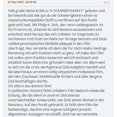
26 Mai 2007, 20:09:00
#13
Hab grade deine Kritik zu "A SCANNER DARKLY" gelesen und
bin beeindruckt wie gut du die Schwierigkeiten einen so
massenunkompatiblen Stoff zu verfilmen auf den Punkt
gebracht hast. Mit Philip K. Dick, der mein Lieblingsautor im
Sci-Fi-Genre ist, scheinst du dich bestens auszukennen und
arbeitest stark heraus das sich Linklater im Gegensatz zu
Verhoeven Und Scott um Nähe zur Vorlage bemüht und Dicks
radikal-pessimistisches Weltbild adäquat in den Film
überträgt. Nur verstehe ich dann die für mich relativ niedrige
Benotung mit acht Punkten nicht so ganz. Ich habe den Film
mit vollen zehn Punkten bewertet weil ich technisch und
inhaltlich keine Abstriche gefunden habe aber vor allem weil
es sich um die erste werkgetreue Dick-Adaption handelt und
darüberhinaus um einen völlig untypischen Hollywood-Film,
der den Zuschauer intellektuelle fordert und über längere
Zeit beschäftigen dürfte.
Ich zitiere aus deinem Text:
In politischer Hinsicht fehlt Linklaters Film dadurch etwas die
Erdung, die das Werk in unserer Zeit ebenso
unverwechselbar einwurzelte, wie Dick seinen Roman in der
Nixonära. Auf den Punkt gebracht: Es fehlt dem Film das
Notwendige, das ihm eine eigene Gültigkeit jenseits
allgemeiner Aussagen verschafft. Dick hat verrammelte