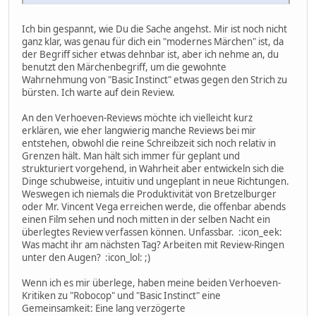
Ich bin gespannt, wie Du die Sache angehst. Mir ist noch nicht
ganz klar, was genau für dich ein "modernes Märchen" ist, da
der Begriff sicher etwas dehnbar ist, aber ich nehme an, du
benutzt den Märchenbegriff, um die gewohnte
Wahrnehmung von "Basic Instinct" etwas gegen den Strich zu
bürsten. Ich warte auf dein Review.
An den Verhoeven-Reviews möchte ich vielleicht kurz
erklären, wie eher langwierig manche Reviews bei mir
entstehen, obwohl die reine Schreibzeit sich noch relativ in
Grenzen hält. Man hält sich immer für geplant und
strukturiert vorgehend, in Wahrheit aber entwickeln sich die
Dinge schubweise, intuitiv und ungeplant in neue Richtungen.
Weswegen ich niemals die Produktivität von Bretzelburger
oder Mr. Vincent Vega erreichen werde, die offenbar abends
einen Film sehen und noch mitten in der selben Nacht ein
überlegtes Review verfassen können. Unfassbar. :icon_eek:
Was macht ihr am nächsten Tag? Arbeiten mit Review-Ringen
unter den Augen? :icon_lol: ;)
Wenn ich es mir überlege, haben meine beiden Verhoeven-
Kritiken zu "Robocop" und "Basic Instinct" eine
Gemeinsamkeit: Eine lang verzögerte