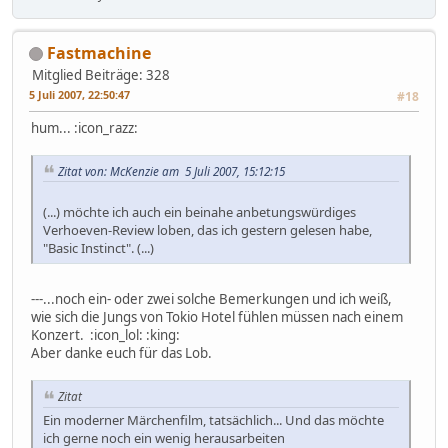
Fastmachine
Mitglied
Beiträge: 328
5 Juli 2007, 22:50:47
#18
hum... :icon_razz:
Zitat von: McKenzie am 5 Juli 2007, 15:12:15
(...) möchte ich auch ein beinahe anbetungswürdiges
Verhoeven-Review loben, das ich gestern gelesen habe,
"Basic Instinct". (...)
---...noch ein- oder zwei solche Bemerkungen und ich weiß,
wie sich die Jungs von Tokio Hotel fühlen müssen nach einem
Konzert. :icon_lol: :king:
Aber danke euch für das Lob.
Zitat
Ein moderner Märchenfilm, tatsächlich... Und das möchte
ich gerne noch ein wenig herausarbeiten