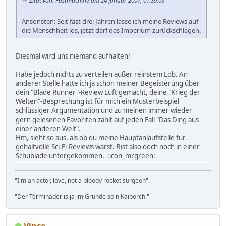
Zitat von: Fastmachine am 24 Januar 2007, 01:39:06
Ansonsten: Seit fast drei Jahren lasse ich meine Reviews auf
die Menschheit los, jetzt darf das Imperium zurückschlagen.
Diesmal wird uns niemand aufhalten!
Habe jedoch nichts zu verteilen außer reinstem Lob. An
anderer Stelle hatte ich ja schon meiner Begeisterung über
dein "Blade Runner"-Review Luft gemacht, deine "Krieg der
Welten"-Besprechung ist für mich ein Musterbeispiel
schlüssiger Argumentation und zu meinen immer wieder
gern gelesenen Favoriten zählt auf jeden Fall "Das Ding aus
einer anderen Welt".
Hm, sieht so aus, als ob du meine Hauptanlaufstelle für
gehaltvolle Sci-Fi-Reviews wärst. Bist also doch noch in einer
Schublade untergekommen. :icon_mrgreen:
"I'm an actor, love, not a bloody rocket surgeon".
"Der Terminader is ja im Grunde so'n Kaiborch."
Vince