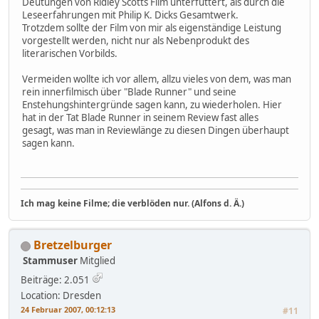
Deutungen von Ridley Scotts Film unterfüttert, als durch die
Leseerfahrungen mit Philip K. Dicks Gesamtwerk.
Trotzdem sollte der Film von mir als eigenständige Leistung
vorgestellt werden, nicht nur als Nebenprodukt des
literarischen Vorbilds.
Vermeiden wollte ich vor allem, allzu vieles von dem, was man
rein innerfilmisch über "Blade Runner" und seine
Enstehungshintergründe sagen kann, zu wiederholen. Hier
hat in der Tat Blade Runner in seinem Review fast alles
gesagt, was man in Reviewlänge zu diesen Dingen überhaupt
sagen kann.
Ich mag keine Filme; die verblöden nur. (Alfons d. Ä.)
Bretzelburger
Stammuser
Mitglied
Beiträge: 2.051
Location: Dresden
24 Februar 2007, 00:12:13
#11