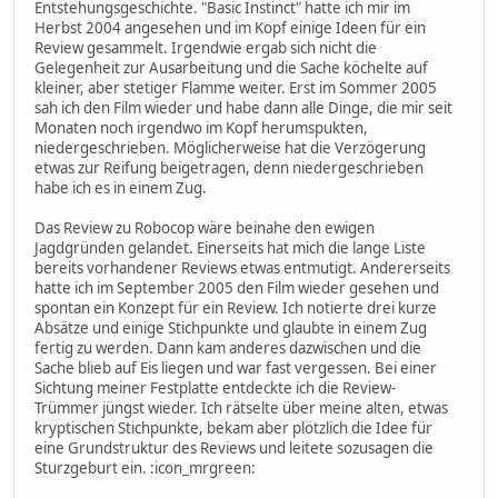
Entstehungsgeschichte. "Basic Instinct" hatte ich mir im
Herbst 2004 angesehen und im Kopf einige Ideen für ein
Review gesammelt. Irgendwie ergab sich nicht die
Gelegenheit zur Ausarbeitung und die Sache köchelte auf
kleiner, aber stetiger Flamme weiter. Erst im Sommer 2005
sah ich den Film wieder und habe dann alle Dinge, die mir seit
Monaten noch irgendwo im Kopf herumspukten,
niedergeschrieben. Möglicherweise hat die Verzögerung
etwas zur Reifung beigetragen, denn niedergeschrieben
habe ich es in einem Zug.
Das Review zu Robocop wäre beinahe den ewigen
Jagdgründen gelandet. Einerseits hat mich die lange Liste
bereits vorhandener Reviews etwas entmutigt. Andererseits
hatte ich im September 2005 den Film wieder gesehen und
spontan ein Konzept für ein Review. Ich notierte drei kurze
Absätze und einige Stichpunkte und glaubte in einem Zug
fertig zu werden. Dann kam anderes dazwischen und die
Sache blieb auf Eis liegen und war fast vergessen. Bei einer
Sichtung meiner Festplatte entdeckte ich die Review-
Trümmer jüngst wieder. Ich rätselte über meine alten, etwas
kryptischen Stichpunkte, bekam aber plötzlich die Idee für
eine Grundstruktur des Reviews und leitete sozusagen die
Sturzgeburt ein. :icon_mrgreen: