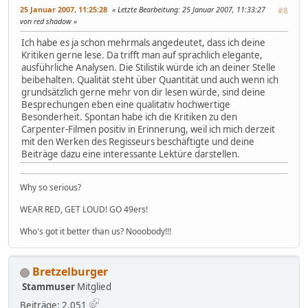
25 Januar 2007, 11:25:28
Letzte Bearbeitung
: 25 Januar 2007, 11:33:27
#8
von red shadow
Ich habe es ja schon mehrmals angedeutet, dass ich deine
Kritiken gerne lese. Da trifft man auf sprachlich elegante,
ausführliche Analysen. Die Stilistik würde ich an deiner Stelle
beibehalten. Qualität steht über Quantität und auch wenn ich
grundsätzlich gerne mehr von dir lesen würde, sind deine
Besprechungen eben eine qualitativ hochwertige
Besonderheit. Spontan habe ich die Kritiken zu den
Carpenter-Filmen positiv in Erinnerung, weil ich mich derzeit
mit den Werken des Regisseurs beschäftigte und deine
Beiträge dazu eine interessante Lektüre darstellen.
Why so serious?
WEAR RED, GET LOUD! GO 49ers!
Who's got it better than us? Nooobody!!!
Bretzelburger
Stammuser
Mitglied
Beiträge: 2.051