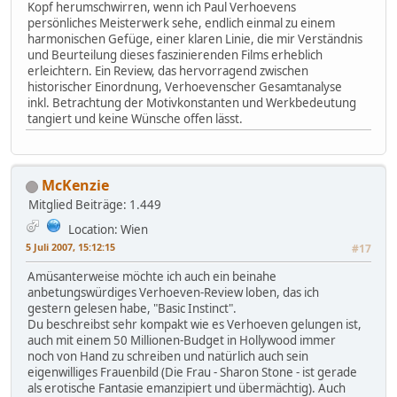
Kopf herumschwirren, wenn ich Paul Verhoevens
persönliches Meisterwerk sehe, endlich einmal zu einem
harmonischen Gefüge, einer klaren Linie, die mir Verständnis
und Beurteilung dieses faszinierenden Films erheblich
erleichtern. Ein Review, das hervorragend zwischen
historischer Einordnung, Verhoevenscher Gesamtanalyse
inkl. Betrachtung der Motivkonstanten und Werkbedeutung
tangiert und keine Wünsche offen lässt.
McKenzie
Mitglied
Beiträge: 1.449
Location: Wien
5 Juli 2007, 15:12:15
#17
Amüsanterweise möchte ich auch ein beinahe
anbetungswürdiges Verhoeven-Review loben, das ich
gestern gelesen habe, "Basic Instinct".
Du beschreibst sehr kompakt wie es Verhoeven gelungen ist,
auch mit einem 50 Millionen-Budget in Hollywood immer
noch von Hand zu schreiben und natürlich auch sein
eigenwilliges Frauenbild (Die Frau - Sharon Stone - ist gerade
als erotische Fantasie emanzipiert und übermächtig). Auch