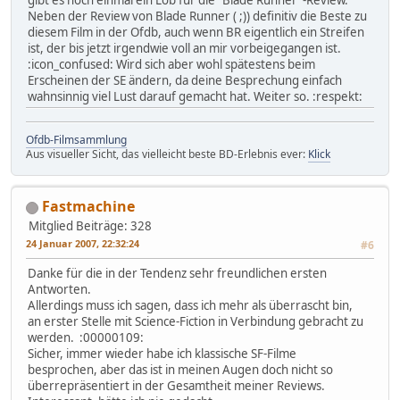
gibt es noch einmal ein Lob für die "Blade Runner"-Review.
Neben der Review von Blade Runner ( ;)) definitiv die Beste zu
diesem Film in der Ofdb, auch wenn BR eigentlich ein Streifen
ist, der bis jetzt irgendwie voll an mir vorbeigegangen ist.
:icon_confused: Wird sich aber wohl spätestens beim
Erscheinen der SE ändern, da deine Besprechung einfach
wahnsinnig viel Lust darauf gemacht hat. Weiter so. :respekt:
Ofdb-Filmsammlung
Aus visueller Sicht, das vielleicht beste BD-Erlebnis ever:
Klick
Fastmachine
Mitglied
Beiträge: 328
24 Januar 2007, 22:32:24
#6
Danke für die in der Tendenz sehr freundlichen ersten
Antworten.
Allerdings muss ich sagen, dass ich mehr als überrascht bin,
an erster Stelle mit Science-Fiction in Verbindung gebracht zu
werden. :00000109:
Sicher, immer wieder habe ich klassische SF-Filme
besprochen, aber das ist in meinen Augen doch nicht so
überrepräsentiert in der Gesamtheit meiner Reviews.