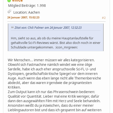
Mitglied
Beiträge: 1.998
Location: Aachen
24 Januar 2007, 15:02:23
#2
Zitat von: Chili Palmer am 24 Januar 2007, 12:32:23
Hm, sieht so aus, als ob du meine Hauptanlaufstelle für
gehaltvolle Sci-Fi-Reviews wärst. Bist also doch noch in einer
Schublade untergekommen. :icon_mrgreen:
Wir Menschen... immer müssen wir alles kategorisieren.
Obwohl sich Fastmachine nämlich windet wie eine ölige
Sardelle, habe ich auch eher anspruchsvolle Sci-Fi, U- und
Dystopien, gesellschaftskritische Spiegel vor dem inneren
Auge. Auch wenn das eben lange nicht alle Themenbereiche
abdeckt, aber das waren irgendwie die prägnantesten
Kritiken.
Zum Output kann ich nur das Phrasenschwein bedienen:
Qualität vor Quantität. Lieber mal eine Kritik weniger, dafür
dann den ausgewählten Film mit Herz und Seele behandeln.
Ansonsten weißt du ja inzwischen, dass du einer meiner
Lieblingsautoren bist und dass ich gespannt bin auf weiteren