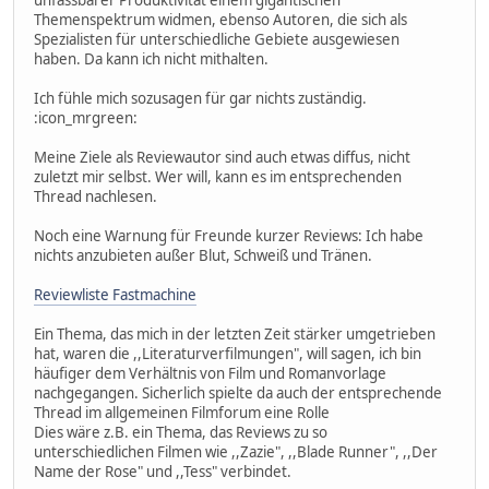
unfassbarer Produktivität einem gigantischen
Themenspektrum widmen, ebenso Autoren, die sich als
Spezialisten für unterschiedliche Gebiete ausgewiesen
haben. Da kann ich nicht mithalten.
Ich fühle mich sozusagen für gar nichts zuständig.
:icon_mrgreen:
Meine Ziele als Reviewautor sind auch etwas diffus, nicht
zuletzt mir selbst. Wer will, kann es im entsprechenden
Thread nachlesen.
Noch eine Warnung für Freunde kurzer Reviews: Ich habe
nichts anzubieten außer Blut, Schweiß und Tränen.
Reviewliste Fastmachine
Ein Thema, das mich in der letzten Zeit stärker umgetrieben
hat, waren die ,,Literaturverfilmungen", will sagen, ich bin
häufiger dem Verhältnis von Film und Romanvorlage
nachgegangen. Sicherlich spielte da auch der entsprechende
Thread im allgemeinen Filmforum eine Rolle
Dies wäre z.B. ein Thema, das Reviews zu so
unterschiedlichen Filmen wie ,,Zazie", ,,Blade Runner", ,,Der
Name der Rose" und ,,Tess" verbindet.