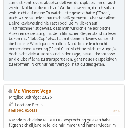
zumeist kontrovers abgehandelt werden, gibt es immer auch
wieder Kritiken, die mich auf Werke hinweisen, die ich sobald
wohl nicht auf meine To-watch-Liste gesetzt hätte ("Zazie",
auch "Arizona Junior" hat mich heiß gemacht). Aber vor allem:
Deine Reviews sind nie Fast Food. Beim Klicken auf
"Fastmachine" ist gewiss, dass man wirklich eine akribische
Auseinandersetzung mit dem filmischen Gegenstand zu lesen
bekommt. "RoboCop" etwa hat mit deinem Review sicherlich
die höchste Würdigung erhalten. Natürlich teile ich nicht
immer deine Meinung ("Fight Club" sticht ziemlich ins Auge ;)),
doch nicht viele Autoren sind in der Lage, neue Erkenntnisse
an die Oberfläche zu transportieren, ganz neue Perspektiven
zu eröffnen. Nicht nur mit "Vertigo" hast du dies getan.
Mr. Vincent Vega
Mitglied
Beiträge: 2.826
Location: Berlin
5 Juli 2007, 02:04:58
#16
Nachdem ich deine ROBOCOP-Besprechung gelesen habe,
fügten sich all jene Teile, die mir immer und immer wieder im