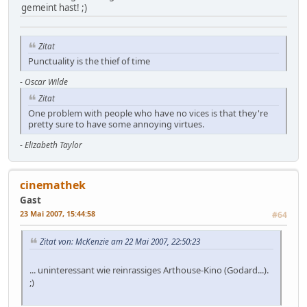
gemeint hast! ;)
Zitat
Punctuality is the thief of time
-
Oscar Wilde
Zitat
One problem with people who have no vices is that they're
pretty sure to have some annoying virtues.
-
Elizabeth Taylor
cinemathek
Gast
23 Mai 2007, 15:44:58
#64
Zitat von: McKenzie am 22 Mai 2007, 22:50:23
... uninteressant wie reinrassiges Arthouse-Kino (Godard...).
;)