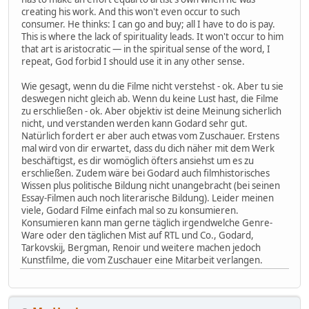
creating his work. And this won't even occur to such
consumer. He thinks: I can go and buy; all I have to do is pay.
This is where the lack of spirituality leads. It won't occur to him
that art is aristocratic — in the spiritual sense of the word, I
repeat, God forbid I should use it in any other sense.
Wie gesagt, wenn du die Filme nicht verstehst - ok. Aber tu sie
deswegen nicht gleich ab. Wenn du keine Lust hast, die Filme
zu erschließen - ok. Aber objektiv ist deine Meinung sicherlich
nicht, und verstanden werden kann Godard sehr gut.
Natürlich fordert er aber auch etwas vom Zuschauer. Erstens
mal wird von dir erwartet, dass du dich näher mit dem Werk
beschäftigst, es dir womöglich öfters ansiehst um es zu
erschließen. Zudem wäre bei Godard auch filmhistorisches
Wissen plus politische Bildung nicht unangebracht (bei seinen
Essay-Filmen auch noch literarische Bildung). Leider meinen
viele, Godard Filme einfach mal so zu konsumieren.
Konsumieren kann man gerne täglich irgendwelche Genre-
Ware oder den täglichen Mist auf RTL und Co., Godard,
Tarkovskij, Bergman, Renoir und weitere machen jedoch
Kunstfilme, die vom Zuschauer eine Mitarbeit verlangen.