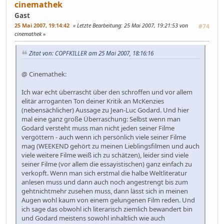
cinemathek
Gast
25 Mai 2007, 19:14:42
Letzte Bearbeitung
: 25 Mai 2007, 19:21:53 von
#74
cinemathek
Zitat von: COPFKILLER am 25 Mai 2007, 18:16:16
@ Cinemathek:
Ich war echt überrascht über den schroffen und vor allem
elitär arroganten Ton deiner Kritik an McKenzies
(nebensächlicher) Aussage zu Jean-Luc Godard. Und hier
mal eine ganz große Überraschung: Selbst wenn man
Godard versteht muss man nicht jeden seiner Filme
vergöttern - auch wenn ich persönlich viele seiner Filme
mag (WEEKEND gehört zu meinen Lieblingsfilmen und auch
viele weitere Filme weiß ich zu schätzen), leider sind viele
seiner Filme (vor allem die essayistischen) ganz einfach zu
verkopft. Wenn man sich erstmal die halbe Weltliteratur
anlesen muss und dann auch noch angestrengt bis zum
gehtnichtmehr zusehen muss, dann lässt sich in meinen
Augen wohl kaum von einem gelungenen Film reden. Und
ich sage das obwohl ich literarisch ziemlich bewandert bin
und Godard meistens sowohl inhaltlich wie auch