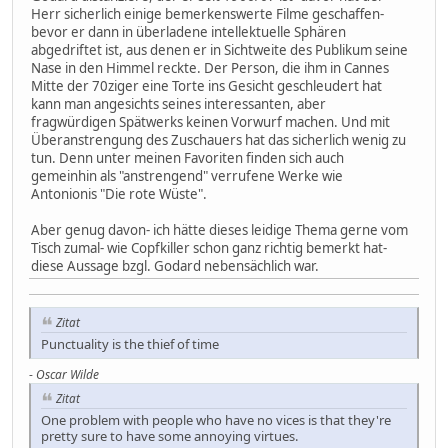
Herr sicherlich einige bemerkenswerte Filme geschaffen-
bevor er dann in überladene intellektuelle Sphären
abgedriftet ist, aus denen er in Sichtweite des Publikum seine
Nase in den Himmel reckte. Der Person, die ihm in Cannes
Mitte der 70ziger eine Torte ins Gesicht geschleudert hat
kann man angesichts seines interessanten, aber
fragwürdigen Spätwerks keinen Vorwurf machen. Und mit
Überanstrengung des Zuschauers hat das sicherlich wenig zu
tun. Denn unter meinen Favoriten finden sich auch
gemeinhin als "anstrengend" verrufene Werke wie
Antonionis "Die rote Wüste".
Aber genug davon- ich hätte dieses leidige Thema gerne vom
Tisch zumal- wie Copfkiller schon ganz richtig bemerkt hat-
diese Aussage bzgl. Godard nebensächlich war.
Zitat
Punctuality is the thief of time
-
Oscar Wilde
Zitat
One problem with people who have no vices is that they're
pretty sure to have some annoying virtues.