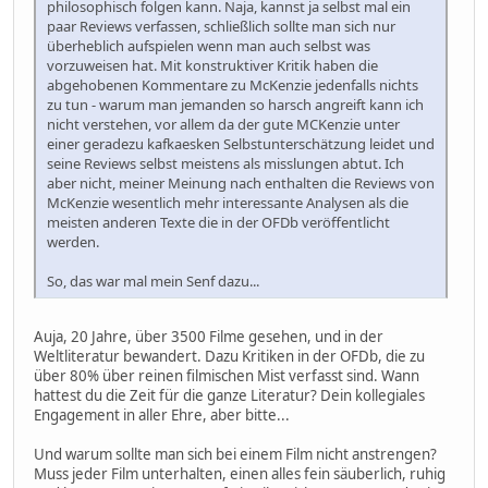
philosophisch folgen kann. Naja, kannst ja selbst mal ein
paar Reviews verfassen, schließlich sollte man sich nur
überheblich aufspielen wenn man auch selbst was
vorzuweisen hat. Mit konstruktiver Kritik haben die
abgehobenen Kommentare zu McKenzie jedenfalls nichts
zu tun - warum man jemanden so harsch angreift kann ich
nicht verstehen, vor allem da der gute MCKenzie unter
einer geradezu kafkaesken Selbstunterschätzung leidet und
seine Reviews selbst meistens als misslungen abtut. Ich
aber nicht, meiner Meinung nach enthalten die Reviews von
McKenzie wesentlich mehr interessante Analysen als die
meisten anderen Texte die in der OFDb veröffentlicht
werden.
So, das war mal mein Senf dazu...
Auja, 20 Jahre, über 3500 Filme gesehen, und in der
Weltliteratur bewandert. Dazu Kritiken in der OFDb, die zu
über 80% über reinen filmischen Mist verfasst sind. Wann
hattest du die Zeit für die ganze Literatur? Dein kollegiales
Engagement in aller Ehre, aber bitte...
Und warum sollte man sich bei einem Film nicht anstrengen?
Muss jeder Film unterhalten, einen alles fein säuberlich, ruhig