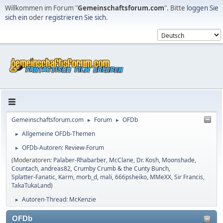
Willkommen im Forum "
Gemeinschaftsforum.com
". Bitte
loggen Sie
sich ein
oder
registrieren Sie sich
.
Gemeinschaftsforum.com
Forum
OFDb
►
►
Allgemeine OFDb-Themen
►
OFDb-Autoren: Review-Forum
►
(Moderatoren:
Palaber-Rhabarber
,
McClane
,
Dr. Kosh
,
Moonshade
,
Countach
,
andreas82
,
Crumby Crumb & the Cunty Bunch
,
Splatter-Fanatic
,
Karm
,
morb_d
,
mali
,
666psheiko
,
MMeXX
,
Sir Francis
,
TakaTukaLand
)
Autoren-Thread: McKenzie
►
OFDb