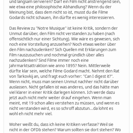
und langsam servieren? Darf ein Film nicht anstrengend sein,
wie etwa eine philosophische Abhandlung? Wenn du der
Meinung bist, dass dem nicht so ist, musst du die Filme
Godards nicht schauen, ihn dürfte es wenig interessieren.
Das Review zu "Notre Musique" ist keine Kritik, sondern der
Unmut darüber, den Film nicht verstanden zu haben (nach
offensichtlich nur einer Sichtung). Wie wäre es gewesen, sich
noch eine Vorstellung anzusehen? Noch etwas weiter über
den Film nachzudenken? Sich Quellen mit Erklärungen zum
Film rauszusuchen und nochmal gründlich über alles
nachzudenken? Sind Filme immer noch eine
Jahrmarktsattraktion wie anno 1895? Nein. Mittlerweile
dürfte klar sein, welche Filme Godard macht. Nehmt den Rat
von Tarkovkij an, und fragt euch vorher: "Can I digest it?".
Wenn nicht, muss man seinen Unmut nachher nicht darüber
auslassen. Nicht gefallen ist was anderes, und das hätte man
viel klarer in einer Kritik darlegen können. Ich werde dazu
jetzt auch nicht mehr weiter drauf eingehen. Wenn man
meint, mit 19 schon alles verstehen zu müssen, und wenn es
nicht verstanden wird, es so schroff abzutun...da lohnt es
wohl eh nicht mehr viel.
Woher weißt du, dass ich keine Kritiken verfasse? Weil sie
nicht in der OFDb stehen? Warum sollten sie dort stehen? Wo