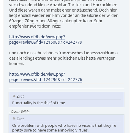
verschwindend kleine Anzahl an Thrillern und Horrorfilmen.
Und diese waren dann meist eher enttäuschend. Doch hier
liegt endlich wieder ein Film vor der an die Glorie der wilden
60ziger, 70ziger und 80ziger anknüpfen kann. Sehr
empfehlenswert! :icon_razz:
http://www.ofdb.de/view.php?
page=review&fid=121508&rid=242779
und noch ein sehr schönes französisches Liebessozialdrama
das allerdings etwas mehr politischen Biss hätte vertragen
können:
http://www.ofdb.de/view.php?
page=review&fid=124296&rid=242776
Zitat
Punctuality is the thief of time
-
Oscar Wilde
Zitat
One problem with people who have no vices is that they're
pretty sure to have some annoying virtues.