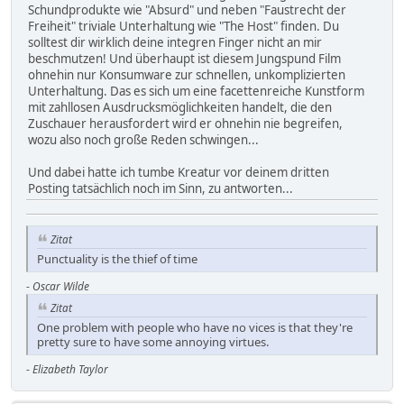
Schundprodukte wie "Absurd" und neben "Faustrecht der
Freiheit" triviale Unterhaltung wie "The Host" finden. Du
solltest dir wirklich deine integren Finger nicht an mir
beschmutzen! Und überhaupt ist diesem Jungspund Film
ohnehin nur Konsumware zur schnellen, unkomplizierten
Unterhaltung. Das es sich um eine facettenreiche Kunstform
mit zahllosen Ausdrucksmöglichkeiten handelt, die den
Zuschauer herausfordert wird er ohnehin nie begreifen,
wozu also noch große Reden schwingen...
Und dabei hatte ich tumbe Kreatur vor deinem dritten
Posting tatsächlich noch im Sinn, zu antworten...
Zitat
Punctuality is the thief of time
-
Oscar Wilde
Zitat
One problem with people who have no vices is that they're
pretty sure to have some annoying virtues.
-
Elizabeth Taylor