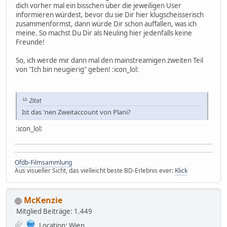
dich vorher mal ein bisschen über die jeweiligen User
informieren würdest, bevor du sie Dir hier klugscheisserisch
zusammenformst, dann würde Dir schon auffallen, was ich
meine. So machst Du Dir als Neuling hier jedenfalls keine
Freunde!
So, ich werde mir dann mal den mainstreamigen zweiten Teil
von "Ich bin neugierig" geben! :icon_lol:
Zitat
Ist das 'nen Zweitaccount von Plani?
:icon_lol:
Ofdb-Filmsammlung
Aus visueller Sicht, das vielleicht beste BD-Erlebnis ever:
Klick
McKenzie
Mitglied
Beiträge: 1.449
Location: Wien