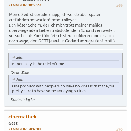
23 Mai 2007, 18:50:29
#69
Meine Zeit ist gerade knapp, ich werde aber später
ausführlich antworten! :icon_rolleyes:
(Ich böser Schelm, der ich mich trotz meiner maßlos
überwiegenden Liebe zu abstoßendem Schund verzweifelt
versuche, als Kunstfilmfetischist zu profilieren und es auch
noch wage, den GOTT Jean-Luc Godard anzugreifen! :rofl:)
Zitat
Punctuality is the thief of time
-
Oscar Wilde
Zitat
One problem with people who have no vices is that they're
pretty sure to have some annoying virtues.
-
Elizabeth Taylor
cinemathek
Gast
23 Mai 2007, 20:45:00
#70