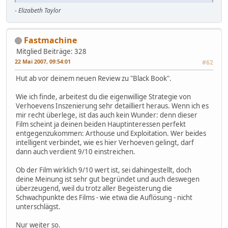
-
Elizabeth Taylor
Fastmachine
Mitglied
Beiträge: 328
22 Mai 2007, 09:54:01
#62
Hut ab vor deinem neuen Review zu "Black Book".
Wie ich finde, arbeitest du die eigenwillige Strategie von
Verhoevens Inszenierung sehr detailliert heraus. Wenn ich es
mir recht überlege, ist das auch kein Wunder: denn dieser
Film scheint ja deinen beiden Hauptinteressen perfekt
entgegenzukommen: Arthouse und Exploitation. Wer beides
intelligent verbindet, wie es hier Verhoeven gelingt, darf
dann auch verdient 9/10 einstreichen.
Ob der Film wirklich 9/10 wert ist, sei dahingestellt, doch
deine Meinung ist sehr gut begründet und auch deswegen
überzeugend, weil du trotz aller Begeisterung die
Schwachpunkte des Films - wie etwa die Auflösung - nicht
unterschlägst.
Nur weiter so.