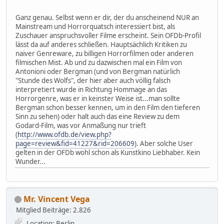
Ganz genau. Selbst wenn er dir, der du anscheinend NUR an
Mainstream und Horrorquatsch interessiert bist, als
Zuschauer anspruchsvoller Filme erscheint. Sein OFDb-Profil
lässt da auf anderes schließen. Hauptsächlich Kritiken zu
naiver Genreware, zu billigen Horrorfilmen oder anderen
filmischen Mist. Ab und zu dazwischen mal ein Film von
Antonioni oder Bergman (und von Bergman natürlich
"Stunde des Wolfs", der hier aber auch völlig falsch
interpretiert wurde in Richtung Hommage an das
Horrorgenre, was er in keinster Weise ist...man sollte
Bergman schon besser kennen, um in den Film den tieferen
Sinn zu sehen) oder halt auch das eine Review zu dem
Godard-Film, was vor Anmaßung nur trieft
(
http://www.ofdb.de/view.php?
page=review&fid=41227&rid=206609
). Aber solche User
gelten in der OFDb wohl schon als Kunstkino Liebhaber. Kein
Wunder...
Mr. Vincent Vega
Mitglied
Beiträge: 2.826
Location: Berlin