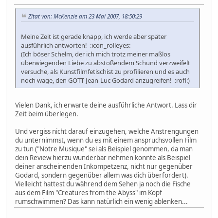
Zitat von: McKenzie am 23 Mai 2007, 18:50:29
Meine Zeit ist gerade knapp, ich werde aber später
ausführlich antworten! :icon_rolleyes:
(Ich böser Schelm, der ich mich trotz meiner maßlos
überwiegenden Liebe zu abstoßendem Schund verzweifelt
versuche, als Kunstfilmfetischist zu profilieren und es auch
noch wage, den GOTT Jean-Luc Godard anzugreifen! :rofl:)
Vielen Dank, ich erwarte deine ausführliche Antwort. Lass dir
Zeit beim überlegen.
Und vergiss nicht darauf einzugehen, welche Anstrengungen
du unternimmst, wenn du es mit einem anspruchsvollen Film
zu tun ("Notre Musique" sei als Beispiel genommen, da man
dein Review hierzu wunderbar nehmen konnte als Beispiel
deiner anscheinenden Inkompetzenz, nicht nur gegenüber
Godard, sondern gegenüber allem was dich überfordert).
Vielleicht hattest du während dem Sehen ja noch die Fische
aus dem Film "Creatures from the Abyss" im Kopf
rumschwimmen? Das kann natürlich ein wenig ablenken...