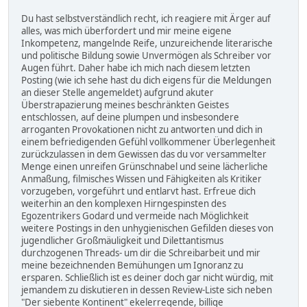
Du hast selbstverständlich recht, ich reagiere mit Ärger auf
alles, was mich überfordert und mir meine eigene
Inkompetenz, mangelnde Reife, unzureichende literarische
und politische Bildung sowie Unvermögen als Schreiber vor
Augen führt. Daher habe ich mich nach diesem letzten
Posting (wie ich sehe hast du dich eigens für die Meldungen
an dieser Stelle angemeldet) aufgrund akuter
Überstrapazierung meines beschränkten Geistes
entschlossen, auf deine plumpen und insbesondere
arroganten Provokationen nicht zu antworten und dich in
einem befriedigenden Gefühl vollkommener Überlegenheit
zurückzulassen in dem Gewissen das du vor versammelter
Menge einen unreifen Grünschnabel und seine lächerliche
Anmaßung, filmisches Wissen und Fähigkeiten als Kritiker
vorzugeben, vorgeführt und entlarvt hast. Erfreue dich
weiterhin an den komplexen Hirngespinsten des
Egozentrikers Godard und vermeide nach Möglichkeit
weitere Postings in den unhygienischen Gefilden dieses von
jugendlicher Großmäuligkeit und Dilettantismus
durchzogenen Threads- um dir die Schreibarbeit und mir
meine bezeichnenden Bemühungen um Ignoranz zu
ersparen. Schließlich ist es deiner doch gar nicht würdig, mit
jemandem zu diskutieren in dessen Review-Liste sich neben
"Der siebente Kontinent" ekelerregende, billige