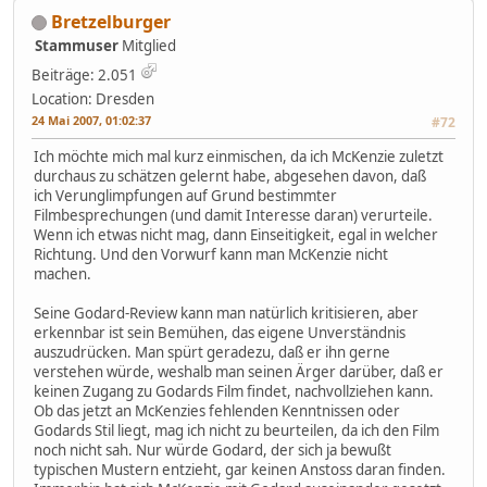
Bretzelburger
Stammuser
Mitglied
Beiträge: 2.051
Location: Dresden
24 Mai 2007, 01:02:37
#72
Ich möchte mich mal kurz einmischen, da ich McKenzie zuletzt
durchaus zu schätzen gelernt habe, abgesehen davon, daß
ich Verunglimpfungen auf Grund bestimmter
Filmbesprechungen (und damit Interesse daran) verurteile.
Wenn ich etwas nicht mag, dann Einseitigkeit, egal in welcher
Richtung. Und den Vorwurf kann man McKenzie nicht
machen.
Seine Godard-Review kann man natürlich kritisieren, aber
erkennbar ist sein Bemühen, das eigene Unverständnis
auszudrücken. Man spürt geradezu, daß er ihn gerne
verstehen würde, weshalb man seinen Ärger darüber, daß er
keinen Zugang zu Godards Film findet, nachvollziehen kann.
Ob das jetzt an McKenzies fehlenden Kenntnissen oder
Godards Stil liegt, mag ich nicht zu beurteilen, da ich den Film
noch nicht sah. Nur würde Godard, der sich ja bewußt
typischen Mustern entzieht, gar keinen Anstoss daran finden.