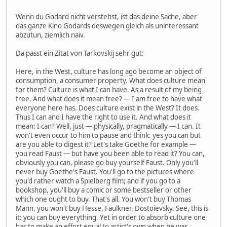
Wenn du Godard nicht verstehst, ist das deine Sache, aber
das ganze Kino Godards deswegen gleich als uninteressant
abzutun, ziemlich naiv.
Da passt ein Zitat von Tarkovskij sehr gut:
Here, in the West, culture has long ago become an object of
consumption, a consumer property. What does culture mean
for them? Culture is what I can have. As a result of my being
free. And what does it mean free? — I am free to have what
everyone here has. Does culture exist in the West? It does.
Thus I can and I have the right to use it. And what does it
mean: I can? Well, just — physically, pragmatically — I can. It
won't even occur to him to pause and think: yes you can but
are you able to digest it? Let's take Goethe for example —
you read Faust — but have you been able to read it? You can,
obviously you can, please go buy yourself Faust. Only you'll
never buy Goethe's Faust. You'll go to the pictures where
you'd rather watch a Spielberg film; and if you go to a
bookshop, you'll buy a comic or some bestseller or other
which one ought to buy. That's all. You won't buy Thomas
Mann, you won't buy Hesse, Faulkner, Dostoievsky. See, this is
it: you can buy everything. Yet in order to absorb culture one
has to make an effort equal to artist's own when he was