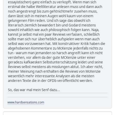
essayistischen) ganz einfach zu verkopft. Wenn man sich
erstmal die halbe Weltliteratur anlesen muss und dann auch
noch angestrengt bis zum gehtnichtmehr zusehen muss,
dann lässt sich in meinen Augen wohl kaum von einem
gelungenen Film reden. Und ich sage das obwohl ich
literarisch ziemlich bewandert bin und Godard meistens
sowohl inhaltlich wie auch philosophisch folgen kann. Naja,
kannst ja selbst mal ein paar Reviews verfassen, schließlich
sollte man sich nur überheblich aufspielen wenn man auch
selbst was vorzuweisen hat. Mit konstruktiver Kritik haben die
abgehobenen Kommentare zu McKenzie jedenfalls nichts zu
tun - warum man jemanden so harsch angreift kann ich nicht
verstehen, vor allem da der gute MCKenzie unter einer
geradezu kafkaesken Selbstunterschätzung leidet und seine
Reviews selbst meistens als misslungen abtut. Ich aber nicht,
meiner Meinung nach enthalten die Reviews von McKenzie
wesentlich mehr interessante Analysen als die meisten
anderen Texte die in der OFDb veröffentlicht werden.
So, das war mal mein Senf dazu...
www.hardsensations.com