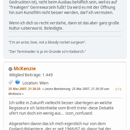
Gedruckten ist), nicht beim Ausbau behilflich sein, weil es auf
"freakigen" Genrewurzeln fußt? Da wird es mit der Öffnung
hin zum Kunstfilm nicht besser werden, darf ich vermuten.
Wenn ich dich so recht verstehe, dann ist das aber ganz große
Kultur-Leberwurst. Beleidigte.
"I'm an actor, love, not a bloody rocket surgeon".
"Der Terminader is ja im Grunde so'n Kaiborch."
McKenzie
Mitglied
Beiträge: 1.449
Location: Wien
25 Mai 2007, 21:28:20
Letzte Bearbeitung
: 25 Mai 2007, 21:30:30 von
#78
McKenzie
Ich sollte in Zukunft vielleicht besser überlegen an welche
Regisseure ich Seitenhiebe vom Brett trete- diese Debatte
ufert nun doch ein wenig aus... :icon_confused:
Abgesehen davon das ich mich eigentlich nur von dem
Godard distanziere, der er seit 1966/67 ist- davor hat der