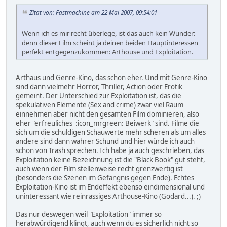
Zitat von: Fastmachine am 22 Mai 2007, 09:54:01
Wenn ich es mir recht überlege, ist das auch kein Wunder:
denn dieser Film scheint ja deinen beiden Hauptinteressen
perfekt entgegenzukommen: Arthouse und Exploitation.
Arthaus und Genre-Kino, das schon eher. Und mit Genre-Kino
sind dann vielmehr Horror, Thriller, Action oder Erotik
gemeint. Der Unterschied zur Exploitation ist, das die
spekulativen Elemente (Sex and crime) zwar viel Raum
einnehmen aber nicht den gesamten Film dominieren, also
eher "erfreuliches :icon_mrgreen: Beiwerk" sind. Filme die
sich um die schuldigen Schauwerte mehr scheren als um alles
andere sind dann wahrer Schund und hier würde ich auch
schon von Trash sprechen. Ich habe ja auch geschrieben, das
Exploitation keine Bezeichnung ist die "Black Book" gut steht,
auch wenn der Film stellenweise recht grenzwertig ist
(besonders die Szenen im Gefängnis gegen Ende). Echtes
Exploitation-Kino ist im Endeffekt ebenso eindimensional und
uninteressant wie reinrassiges Arthouse-Kino (Godard...). ;)
Das nur deswegen weil "Exploitation" immer so
herabwürdigend klingt, auch wenn du es sicherlich nicht so