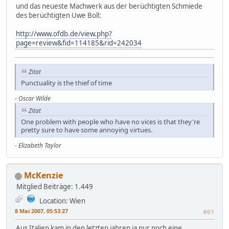
und das neueste Machwerk aus der berüchtigten Schmiede
des berüchtigten Uwe Boll:
http://www.ofdb.de/view.php?
page=review&fid=114185&rid=242034
Zitat
Punctuality is the thief of time
-
Oscar Wilde
Zitat
One problem with people who have no vices is that they're
pretty sure to have some annoying virtues.
-
Elizabeth Taylor
McKenzie
Mitglied
Beiträge: 1.449
Location: Wien
8 Mai 2007, 05:53:27
#61
Aus Italien kam in den letzten jahren ja nur noch eine