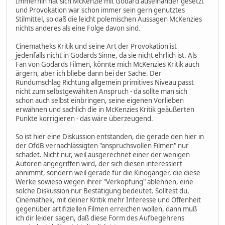
Immerhin hat sich McKenzie mit Godard auseinander gesetzt
und Provokation war schon immer sein gern genutztes
Stilmittel, so daß die leicht polemischen Aussagen McKenzies
nichts anderes als eine Folge davon sind.
Cinematheks Kritik und seine Art der Provokation ist
jedenfalls nicht in Godards Sinne, da sie nicht ehrlich ist. Als
Fan von Godards Filmen, könnte mich McKenzies Kritik auch
ärgern, aber ich bliebe dann bei der Sache. Der
Rundumschlag Richtung allgemein primitives Niveau passt
nicht zum selbstgewählten Anspruch - da sollte man sich
schon auch selbst einbringen, seine eigenen Vorlieben
erwähnen und sachlich die in McKenzies Kritik geäußerten
Punkte korrigieren - das wäre überzeugend.
So ist hier eine Diskussion entstanden, die gerade den hier in
der OfdB vernachlässigten "anspruchsvollen Filmen" nur
schadet. Nicht nur, weil ausgerechnet einer der wenigen
Autoren angegriffen wird, der sich diesen interessiert
annimmt, sondern weil gerade für die Kinogänger, die diese
Werke sowieso wegen ihrer "Verkopfung" ablehnen, eine
solche Diskussion nur Bestätigung bedeutet. Solltest du,
Cinemathek, mit deiner Kritik mehr Interesse und Offenheit
gegenüber artifiziellen Filmen erreichen wollen, dann muß
ich dir leider sagen, daß diese Form des Aufbegehrens