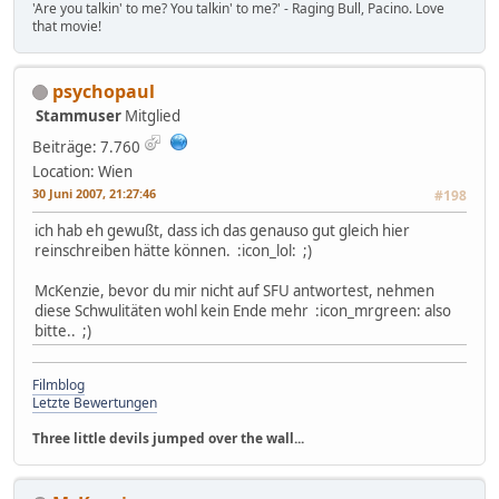
'Are you talkin' to me? You talkin' to me?' - Raging Bull, Pacino. Love
that movie!
psychopaul
Stammuser
Mitglied
Beiträge: 7.760
Location: Wien
30 Juni 2007, 21:27:46
#198
ich hab eh gewußt, dass ich das genauso gut gleich hier
reinschreiben hätte können. :icon_lol: ;)
McKenzie, bevor du mir nicht auf SFU antwortest, nehmen
diese Schwulitäten wohl kein Ende mehr :icon_mrgreen: also
bitte.. ;)
Filmblog
Letzte Bewertungen
Three little devils jumped over the wall...