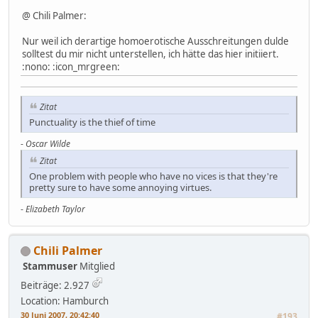
@ Chili Palmer:
Nur weil ich derartige homoerotische Ausschreitungen dulde
solltest du mir nicht unterstellen, ich hätte das hier initiiert.
:nono: :icon_mrgreen:
Zitat
Punctuality is the thief of time
-
Oscar Wilde
Zitat
One problem with people who have no vices is that they're
pretty sure to have some annoying virtues.
-
Elizabeth Taylor
Chili Palmer
Stammuser
Mitglied
Beiträge: 2.927
Location: Hamburch
30 Juni 2007, 20:42:40
#193