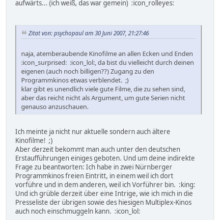
aufwärts... (ich weiß, das war gemein) :icon_rolleyes:
Zitat von: psychopaul am 30 Juni 2007, 21:27:46
naja, atemberaubende Kinofilme an allen Ecken und Enden
:icon_surprised: :icon_lol:, da bist du vielleicht durch deinen
eigenen (auch noch billigen??) Zugang zu den
Programmkinos etwas verblendet. ;)
klar gibt es unendlich viele gute Filme, die zu sehen sind,
aber das reicht nicht als Argument, um gute Serien nicht
genauso anzuschauen.
Ich meinte ja nicht nur aktuelle sondern auch ältere
Kinofilme! ;)
Aber derzeit bekommt man auch unter den deutschen
Erstaufführungen einiges geboten. Und um deine indirekte
Frage zu beantworten: Ich habe in zwei Nürnberger
Programmkinos freien Eintritt, in einem weil ich dort
vorführe und in dem anderen, weil ich Vorführer bin. :king:
Und ich grüble derzeit über eine Intrige, wie ich mich in die
Presseliste der übrigen sowie des hiesigen Multiplex-Kinos
auch noch einschmuggeln kann. :icon_lol: