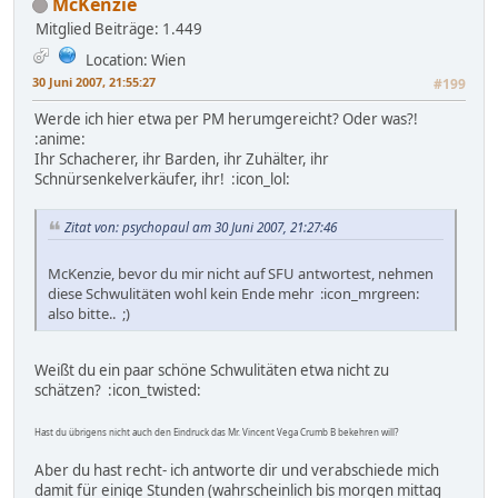
McKenzie
Mitglied
Beiträge: 1.449
Location: Wien
30 Juni 2007, 21:55:27
#199
Werde ich hier etwa per PM herumgereicht? Oder was?!
:anime:
Ihr Schacherer, ihr Barden, ihr Zuhälter, ihr
Schnürsenkelverkäufer, ihr! :icon_lol:
Zitat von: psychopaul am 30 Juni 2007, 21:27:46
McKenzie, bevor du mir nicht auf SFU antwortest, nehmen
diese Schwulitäten wohl kein Ende mehr :icon_mrgreen:
also bitte.. ;)
Weißt du ein paar schöne Schwulitäten etwa nicht zu
schätzen? :icon_twisted:
Hast du übrigens nicht auch den Eindruck das Mr. Vincent Vega Crumb B bekehren will?
Aber du hast recht- ich antworte dir und verabschiede mich
damit für einige Stunden (wahrscheinlich bis morgen mittag