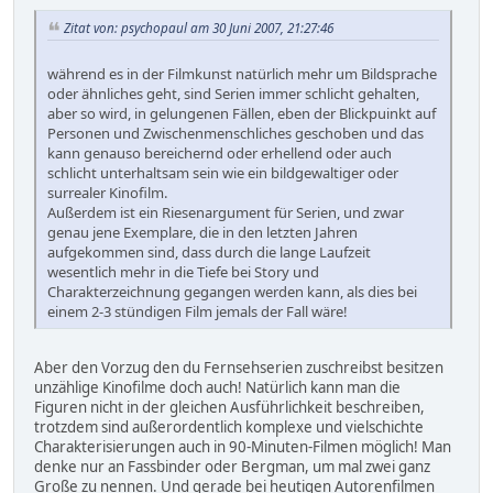
Zitat von: psychopaul am 30 Juni 2007, 21:27:46
während es in der Filmkunst natürlich mehr um Bildsprache
oder ähnliches geht, sind Serien immer schlicht gehalten,
aber so wird, in gelungenen Fällen, eben der Blickpuinkt auf
Personen und Zwischenmenschliches geschoben und das
kann genauso bereichernd oder erhellend oder auch
schlicht unterhaltsam sein wie ein bildgewaltiger oder
surrealer Kinofilm.
Außerdem ist ein Riesenargument für Serien, und zwar
genau jene Exemplare, die in den letzten Jahren
aufgekommen sind, dass durch die lange Laufzeit
wesentlich mehr in die Tiefe bei Story und
Charakterzeichnung gegangen werden kann, als dies bei
einem 2-3 stündigen Film jemals der Fall wäre!
Aber den Vorzug den du Fernsehserien zuschreibst besitzen
unzählige Kinofilme doch auch! Natürlich kann man die
Figuren nicht in der gleichen Ausführlichkeit beschreiben,
trotzdem sind außerordentlich komplexe und vielschichte
Charakterisierungen auch in 90-Minuten-Filmen möglich! Man
denke nur an Fassbinder oder Bergman, um mal zwei ganz
Große zu nennen. Und gerade bei heutigen Autorenfilmen