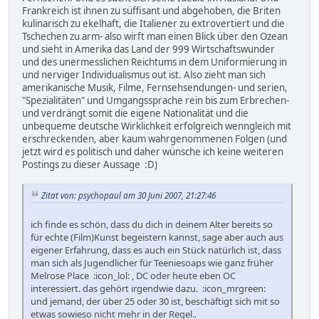
Frankreich ist ihnen zu süffisant und abgehoben, die Briten
kulinarisch zu ekelhaft, die Italiener zu extrovertiert und die
Tschechen zu arm- also wirft man einen Blick über den Ozean
und sieht in Amerika das Land der 999 Wirtschaftswunder
und des unermesslichen Reichtums in dem Uniformierung in
und nerviger Individualismus out ist. Also zieht man sich
amerikanische Musik, Filme, Fernsehsendungen- und serien,
"Spezialitäten" und Umgangssprache rein bis zum Erbrechen-
und verdrängt somit die eigene Nationalität und die
unbequeme deutsche Wirklichkeit erfolgreich wenngleich mit
erschreckenden, aber kaum wahrgenommenen Folgen (und
jetzt wird es politisch und daher wünsche ich keine weiteren
Postings zu dieser Aussage :D)
Zitat von: psychopaul am 30 Juni 2007, 21:27:46
ich finde es schön, dass du dich in deinem Alter bereits so
für echte (Film)Kunst begeistern kannst, sage aber auch aus
eigener Erfahrung, dass es auch ein Stück natürlich ist, dass
man sich als Jugendlicher für Teeniesoaps wie ganz früher
Melrose Place :icon_lol: , DC oder heute eben OC
interessiert. das gehört irgendwie dazu. :icon_mrgreen:
und jemand, der über 25 oder 30 ist, beschäftigt sich mit so
etwas sowieso nicht mehr in der Regel..