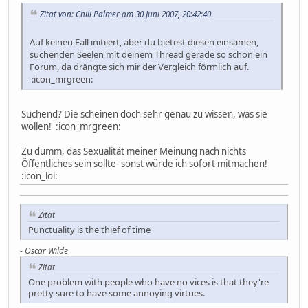
Zitat von: Chili Palmer am 30 Juni 2007, 20:42:40
Auf keinen Fall initiiert, aber du bietest diesen einsamen,
suchenden Seelen mit deinem Thread gerade so schön ein
Forum, da drängte sich mir der Vergleich förmlich auf.
:icon_mrgreen:
Suchend? Die scheinen doch sehr genau zu wissen, was sie
wollen! :icon_mrgreen:
Zu dumm, das Sexualität meiner Meinung nach nichts
Öffentliches sein sollte- sonst würde ich sofort mitmachen!
:icon_lol:
Zitat
Punctuality is the thief of time
-
Oscar Wilde
Zitat
One problem with people who have no vices is that they're
pretty sure to have some annoying virtues.