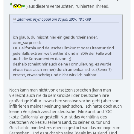
) aus diesem verseuchten, ruinierten Thread.
Zitat von: psychopaul am 30 Juni 2007, 18:57:09
ich glaub, du mischt hier einiges durcheinander..
:icon_surprised:
OC California und deutsche Filmkunst oder Literatur sind
jedenfalls extrem weit entfernt und in 80% der Fälle wohl
auch die Konsumenten davon. ;)
deshalb scheint mir auch deine Formulierung, es würde
etwas (was auch immer) durch amerikanische...(Serien?)
ersetzt, etwas schräg und nicht wirklich haltbar.
Noch kann man nicht von ersetzen sprechen (kann man
vielleicht auch nie da dem Großteil der Deutschen ihre
großartige Kultur inzwischen sonstwo vorbei geht) aber von
infiltrieren meiner Meinung nach schon. Ich hatte doch auch
keinen Vergleich zwischen deutscher Filmkunst und "OC
:kotz: California" angestellt! Nur ist das Verhältnis des
deutschen Volkes zu seinem Land, zu seiner Kultur und
Geschichte mindestens ebenso gestört wie das meinige zum
Fernsehen. Und es sucht sich seine Ideale im Ausland. Und