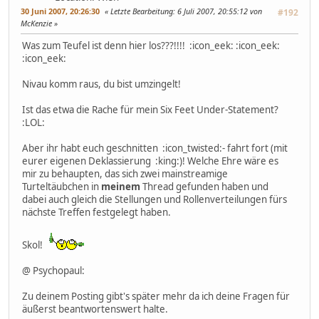
30 Juni 2007, 20:26:30
Letzte Bearbeitung
: 6 Juli 2007, 20:55:12 von
#192
McKenzie
Was zum Teufel ist denn hier los???!!!! :icon_eek: :icon_eek:
:icon_eek:
Nivau komm raus, du bist umzingelt!
Ist das etwa die Rache für mein Six Feet Under-Statement?
:LOL:
Aber ihr habt euch geschnitten :icon_twisted:- fahrt fort (mit
eurer eigenen Deklassierung :king:)! Welche Ehre wäre es
mir zu behaupten, das sich zwei mainstreamige
Turteltäubchen in
meinem
Thread gefunden haben und
dabei auch gleich die Stellungen und Rollenverteilungen fürs
nächste Treffen festgelegt haben.
Skol!
@ Psychopaul:
Zu deinem Posting gibt's später mehr da ich deine Fragen für
äußerst beantwortenswert halte.