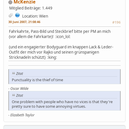
McKenzie
Mitglied
Beiträge: 1.449
Location: Wien
30 Juni 2007, 21:08:46
#196
Fahrkahrte, Pass-Bild und Steckbrief bitte per PM an mich
(vor allem die Fahrkarte)! :icon_lol:
(und ein engagierter Bodyguard im knappen Lack & Leder-
Outfit der mich vor Rajko und seinen grünspanigen
Stricknadeln schützt) :king:
Zitat
Punctuality is the thief of time
-
Oscar Wilde
Zitat
One problem with people who have no vices is that they're
pretty sure to have some annoying virtues.
-
Elizabeth Taylor