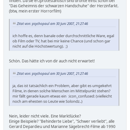
finden. Da sie erzprotestantisch sind drohte einst schon bei
"Das Geheimnis der schwarzen Handschuhe" der Herzinfarkt.
(btw, mein erster Horrorfilm)
Zitat von: psychopaul am 30 Juni 2007, 21:27:46
ich hoffe es, denn banale oder durchschnittliche Ware, egal
ob Film oder TV, hat bei mir keine Chance (und schon gar
nicht auf die Höchstwertung). ;)
Schön. Das hätte ich von dir auch nicht erwartet!
Zitat von: psychopaul am 30 Juni 2007, 21:27:46
ja, das ist tatsächlich ein Problem, aber gibt es umgekehrt
Filme, in denen solche Menschen im Mittelpunkt stehen?
mir fällt gerade kaum etwas ein :icon_confused: (vielleicht
noch am ehesten so Leute wie Solondz..)
Nein, leider nicht viele. Eine Marktlücke?
Einige Beispiele? "Behinderte Liebe", "Schwer verliebt", alle
Gerard Depardieu und Marianne Sägebrecht-Filme ab 1990