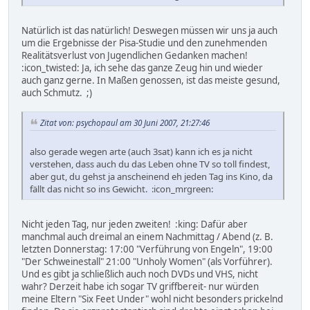
Natürlich ist das natürlich! Deswegen müssen wir uns ja auch
um die Ergebnisse der Pisa-Studie und den zunehmenden
Realitätsverlust von Jugendlichen Gedanken machen!
:icon_twisted: Ja, ich sehe das ganze Zeug hin und wieder
auch ganz gerne. In Maßen genossen, ist das meiste gesund,
auch Schmutz. ;)
Zitat von: psychopaul am 30 Juni 2007, 21:27:46
also gerade wegen arte (auch 3sat) kann ich es ja nicht
verstehen, dass auch du das Leben ohne TV so toll findest,
aber gut, du gehst ja anscheinend eh jeden Tag ins Kino, da
fällt das nicht so ins Gewicht. :icon_mrgreen:
Nicht jeden Tag, nur jeden zweiten! :king: Dafür aber
manchmal auch dreimal an einem Nachmittag / Abend (z. B.
letzten Donnerstag: 17:00 "Verführung von Engeln", 19:00
"Der Schweinestall" 21:00 "Unholy Women" (als Vorführer).
Und es gibt ja schließlich auch noch DVDs und VHS, nicht
wahr? Derzeit habe ich sogar TV griffbereit- nur würden
meine Eltern "Six Feet Under" wohl nicht besonders prickelnd