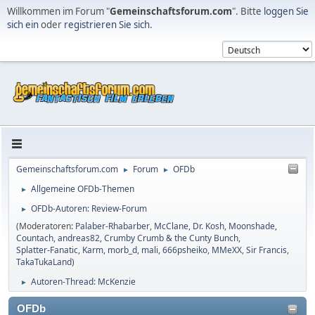
Willkommen im Forum "
Gemeinschaftsforum.com
". Bitte
loggen Sie
sich ein
oder
registrieren Sie sich
.
Gemeinschaftsforum.com
Forum
OFDb
►
►
Allgemeine OFDb-Themen
►
OFDb-Autoren: Review-Forum
►
(Moderatoren:
Palaber-Rhabarber
,
McClane
,
Dr. Kosh
,
Moonshade
,
Countach
,
andreas82
,
Crumby Crumb & the Cunty Bunch
,
Splatter-Fanatic
,
Karm
,
morb_d
,
mali
,
666psheiko
,
MMeXX
,
Sir Francis
,
TakaTukaLand
)
Autoren-Thread: McKenzie
►
OFDb