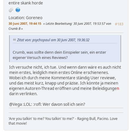
entire skank horde
Location: Goreneo
30 Juni 2007, 19:44:15
Letzte Bearbeitung
: 30 Juni 2007, 19:53:57 von
#183
Crumb B
Zitat von: psychopaul am 30 Juni 2007, 19:36:32
Crumb, was sollte denn dein Einspieler sein, ein erster
eigener Versuch eines Reviews?
Ich versuche nicht, ich tue. Und wenn dann wäre es auch nicht
mein erstes, leidglich mein erstes Online erschienenes.
Wobei ich durch meine Kommentare ständig User reviewe,
und das meist kurz, knapp und präzise. Ich könnte ja meinen
eigenen Autoren-Thread eröffnen und meine Beleidigunge
n
darin verlinken.
@Vega :LOL: :rofl: Wer davon soll ich sein?
'Are you talkin' to me? You talkin' to me?' - Raging Bull, Pacino. Love
that movie!