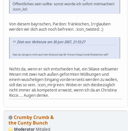
Öffentliches sein sollte- sonst würde ich sofort mitmachen!
:icon_lol:
Von diesem bayrischen, Pardon: fränkischen, Irrglauben
werden wir dich auch noch befreien. :icon_twisted: ;)
Zitat von: McKenzie am 30 Juni 2007, 21:55:27
Hast du übrigens nicht auch den Eindruck das Mr. Vincent Vega Crumb B bekehren will?
Nichts da, wenn er sich entschieden hat, ein Sklave seltsamer
Wesen mit zwei nach außen geformten Wölbungen und
einem wuscheligen Eingang vordererseits werden zu wollen,
soll das so sein. :icon_mrgreen: Wobei er sich diesbezüglich
nicht immer als kompetent erweist, wenn ich da an Christina
Riccis ... Augen denke.
Crumby Crumb &
the Cunty Bunch
Moderator
Mitglied