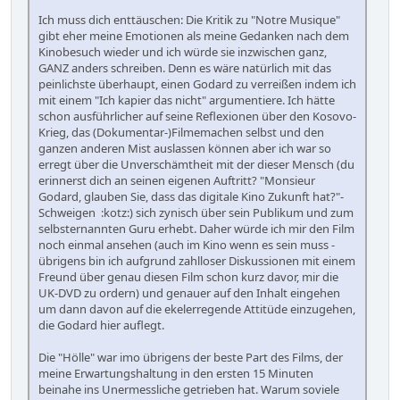
Ich muss dich enttäuschen: Die Kritik zu "Notre Musique"
gibt eher meine Emotionen als meine Gedanken nach dem
Kinobesuch wieder und ich würde sie inzwischen ganz,
GANZ anders schreiben. Denn es wäre natürlich mit das
peinlichste überhaupt, einen Godard zu verreißen indem ich
mit einem "Ich kapier das nicht" argumentiere. Ich hätte
schon ausführlicher auf seine Reflexionen über den Kosovo-
Krieg, das (Dokumentar-)Filmemachen selbst und den
ganzen anderen Mist auslassen können aber ich war so
erregt über die Unverschämtheit mit der dieser Mensch (du
erinnerst dich an seinen eigenen Auftritt? "Monsieur
Godard, glauben Sie, dass das digitale Kino Zukunft hat?"-
Schweigen :kotz:) sich zynisch über sein Publikum und zum
selbsternannten Guru erhebt. Daher würde ich mir den Film
noch einmal ansehen (auch im Kino wenn es sein muss -
übrigens bin ich aufgrund zahlloser Diskussionen mit einem
Freund über genau diesen Film schon kurz davor, mir die
UK-DVD zu ordern) und genauer auf den Inhalt eingehen
um dann davon auf die ekelerregende Attitüde einzugehen,
die Godard hier auflegt.
Die "Hölle" war imo übrigens der beste Part des Films, der
meine Erwartungshaltung in den ersten 15 Minuten
beinahe ins Unermessliche getrieben hat. Warum soviele