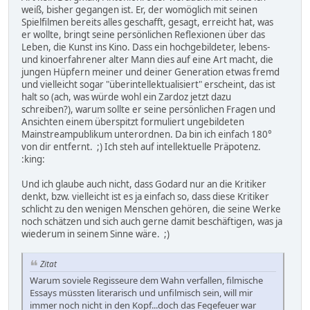
weiß, bisher gegangen ist. Er, der womöglich mit seinen
Spielfilmen bereits alles geschafft, gesagt, erreicht hat, was
er wollte, bringt seine persönlichen Reflexionen über das
Leben, die Kunst ins Kino. Dass ein hochgebildeter, lebens-
und kinoerfahrener alter Mann dies auf eine Art macht, die
jungen Hüpfern meiner und deiner Generation etwas fremd
und vielleicht sogar "überintellektualisiert" erscheint, das ist
halt so (ach, was würde wohl ein Zardoz jetzt dazu
schreiben?), warum sollte er seine persönlichen Fragen und
Ansichten einem überspitzt formuliert ungebildeten
Mainstreampublikum unterordnen. Da bin ich einfach 180°
von dir entfernt. ;) Ich steh auf intellektuelle Präpotenz.
:king:
Und ich glaube auch nicht, dass Godard nur an die Kritiker
denkt, bzw. vielleicht ist es ja einfach so, dass diese Kritiker
schlicht zu den wenigen Menschen gehören, die seine Werke
noch schätzen und sich auch gerne damit beschäftigen, was ja
wiederum in seinem Sinne wäre. ;)
Zitat
Warum soviele Regisseure dem Wahn verfallen, filmische
Essays müssten literarisch und unfilmisch sein, will mir
immer noch nicht in den Kopf...doch das Fegefeuer war