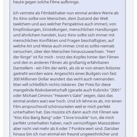
heute gegen solche Filme aufbringe.
Ich vertrete als Filmliebhaber nun einmal andere Werte als
ihr. Kino sollte von Menschen, dem Zustand der Welt
(welchem und aus welcher Perspektive auch immer), von
Empfindungen, Einstellungen, menschlichen Handlungen
und ähnlichem handeln, kurz: Kino sollte sich immer mit
menschlichen Konflikten und Fragen beschäftigten, auf
welche Art und Weise auch immer. Und es sollte niemals
versuchen, über den Menschen hinauszuwachsen. "Herr
der Ringe" ist für mich - trotz des Kopfes hinter den Filmen
und den in anderen Filmen als großartig erfahrbaren
Darstellern - ein Film der wirkt, als ob er von einem Roboter
gedreht worden wäre. Angesichts eines Budgets von fast
300 Millionen Dollar wundert das wohl auch niemanden.
Man will schließlich nichts riskieren. Der Preis für diese
mangelnde Risikobereitschaft (gerade auch Kubricks "2001"
oder Michael Ciminos "Heaven's Gate" zeigen, dass das
einmal anders war) war hoch. Und ich lehne es ab, mir einen
Film anspruchsvoll schönzureden weil er mich perfekt
unterhalten hat. Das müsste ich dann auch mit Filmen wie
"Kiss Kiss Bang Bang" oder "I love trouble" tun, die mich
perfekt unterhalten haben, nach vernünftigen Massstäben
aber nicht viel mehr als 6 oder 7 Punkte wert sind. Darüber
hinaus bin ich nun einmal ein freund ungewöhnlicher und