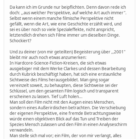
Da kann ich im Grunde nur beipflichten. Denn davon rede ich
doch: ,,aus welcher Perspektive, auf welche Art auch immer".
Selbst wenn einem manche filmische Perspektive nicht
gefällt, wenn die Art, wie eine Geschichte erzählt wird, und
sei es über noch so viele Spezialeffekte, nicht anspricht,
letztendlich drehen sich Filme immer um dieselben Dinge.
Schockiert?
Und zu deiner (von mir geteilten) Begeisterung über ,,2001"
bleibt mir auch noch etwas anzumerken:
In Hardcore-Science-Fiction-Kreisen, die sich etwas
ausgiebiger mit dem Werke Clarkes und dessen Bearbeitung
durch Kubrick beschäftigt haben, hat sich eine erstaunliche
Sichtweise des Films herausgebildet. Man ging sogar
vereinzelt soweit, zu behaupten, diese Sichtweise sei der
Schlüssel, um den gesamten Film logisch und transparent
erscheinen zu lassen. Tief Luft holen...
Man soll den Film nicht mit den Augen eines Menschen,
sondern eines Außerirdischen betrachten. Die Verschiebung
der eigenen Perspektive, eine fremde Betrachtungsweise
würde einen objektiven Blick auf das Tun und Treiben der
Spezies Mensch zulassen und den Film in einen Analyseschirm
verwandeln.
Man stelle sich mal vor; ein Film, der von mir verlangt, alles