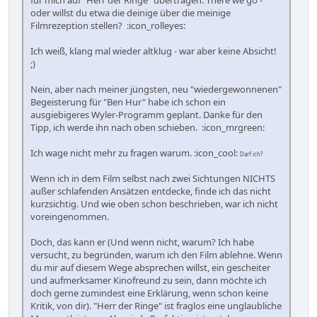
oder willst du etwa die deinige über die meinige
Filmrezeption stellen? :icon_rolleyes:
Ich weiß, klang mal wieder altklug - war aber keine Absicht!
;)
Nein, aber nach meiner jüngsten, neu "wiedergewonnenen"
Begeisterung für "Ben Hur" habe ich schon ein
ausgiebigeres Wyler-Programm geplant. Danke für den
Tipp, ich werde ihn nach oben schieben. :icon_mrgreen:
Ich wage nicht mehr zu fragen warum. :icon_cool:
Darf ich?
Wenn ich in dem Film selbst nach zwei Sichtungen NICHTS
außer schlafenden Ansätzen entdecke, finde ich das nicht
kurzsichtig. Und wie oben schon beschrieben, war ich nicht
voreingenommen.
Doch, das kann er (Und wenn nicht, warum? Ich habe
versucht, zu begründen, warum ich den Film ablehne. Wenn
du mir auf diesem Wege absprechen willst, ein gescheiter
und aufmerksamer Kinofreund zu sein, dann möchte ich
doch gerne zumindest eine Erklärung, wenn schon keine
Kritik, von dir). "Herr der Ringe" ist fraglos eine unglaubliche