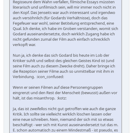
Regisseure dem Wahn verfallen, filmische Essays müssten
literarisch und unfilmisch sein, will mir immer noch nicht in
den Kopf. Das Jenseits war auch interessant und irgendwo
auch versöhnlich (für Godards Verhältnisse), doch das
Fegefeuer war wohl, seiner Betitelung entsprechend, eine
Qual. Ich denke, ich habe im Groben verstanden, womit sich
Godard auseinandersetzte, doch wirklich Zugang habe ich
nicht gefunden zumal der Film auch einfach schrecklich
verkopft war.
Nun ja, ich denke das sich Godard bis heute im Lob der
Kritiker suhlt und selbst des gleichen Geistes Kind ist (und
seine Film auch zu diesem Zwecke dreht). Daher bringe ich
die Rezeption seiner Filme auch so unmittelbar mit ihm in
Verbindung. :icon_confused:
Wenn er seinen Filmen auf diese Personengruppen
eingrenzt und den Rest der Menscheit (bewusst) außen vor
hält, ist das misanthrop. :kotz:
Ja, das ist zweifellos nicht gut getroffen wie auch die ganze
Kritik. Ich sollte sie vielleicht wirklich löschen lassen oder
eine neue schreiben. Nein, niemand der sich mit so etwas
beschäftigt - wer sich mit Kunst auseinandersetzt tut das m.
E. schon automatisch zu einem Mindestmaß - ist pseudo, es