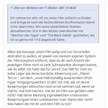
Zitat von: McKenzie am 11 Oktober 2007, 01:46:03
Ich nehme mir sehr oft vor, einen Film schlecht zu finden
und bringe es nach der letztendlichen Konfrontation damit
nicht übers Herz, ihm seine tatsächlichen Stärken
abzuerkennen. Erst in den letzten zwei Wochen mit
"Wächter des Tages" und "The Black Daliah" geschehen, die
ich so gerne mit 1/10 abgestraft hätte.
Allein das Konzept, einen Film aufgrund von Vorurteilen
abstrafen zu wollen, ist soweit von meinem eigenen System
der Filmrezeption entfernt, dass du dir nach Ansicht der
jeweiligen Filme noch so viele Sühnepunkte abringen kannst,
wie du willst: Ich halte das für unreif. Das fällt für mich ins
selbe Lager wie deine kürzliche Abwertung von ,,Planet
Terror", um dem ,,unverhältnismäßig ausartenden OFDb-
Hype" entgegenzuwirken. Erzähl' mir mal, wie ich deine
Bewertungen bitteschön noch ernst nehmen soll, wenn sie
mal
hü
, mal
hott
machen. Hat dir ein Film nun gefallen oder
nicht? Hält deine Meinung irgendwelchen irrelevanten
Bewertungsströmen unbekannter User stand oder nicht?
Was haben die mit dir und dem Film zu tun?