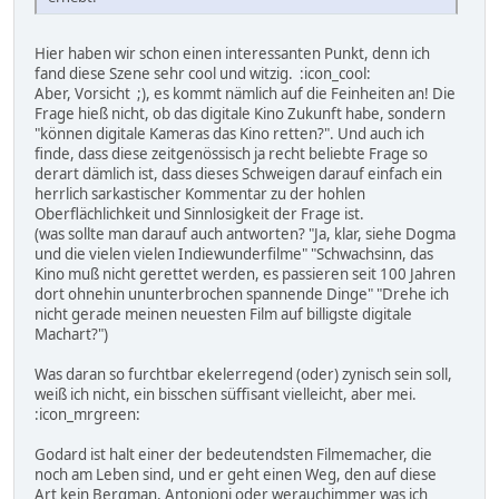
Hier haben wir schon einen interessanten Punkt, denn ich
fand diese Szene sehr cool und witzig. :icon_cool:
Aber, Vorsicht ;), es kommt nämlich auf die Feinheiten an! Die
Frage hieß nicht, ob das digitale Kino Zukunft habe, sondern
"können digitale Kameras das Kino retten?". Und auch ich
finde, dass diese zeitgenössisch ja recht beliebte Frage so
derart dämlich ist, dass dieses Schweigen darauf einfach ein
herrlich sarkastischer Kommentar zu der hohlen
Oberflächlichkeit und Sinnlosigkeit der Frage ist.
(was sollte man darauf auch antworten? "Ja, klar, siehe Dogma
und die vielen vielen Indiewunderfilme" "Schwachsinn, das
Kino muß nicht gerettet werden, es passieren seit 100 Jahren
dort ohnehin ununterbrochen spannende Dinge" "Drehe ich
nicht gerade meinen neuesten Film auf billigste digitale
Machart?")
Was daran so furchtbar ekelerregend (oder) zynisch sein soll,
weiß ich nicht, ein bisschen süffisant vielleicht, aber mei.
:icon_mrgreen:
Godard ist halt einer der bedeutendsten Filmemacher, die
noch am Leben sind, und er geht einen Weg, den auf diese
Art kein Bergman, Antonioni oder werauchimmer was ich