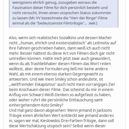
wenigstens ehrlich genug, zuzugeben woraus die
Faszination dieser Filme für dich persönlich besteht und
nicht versucht, ihnen einen utopischen Status zukommen
zu lassen (Mr. VV bezeichnete die "Herr der Ringe"-Filme
einmal als die "bedeutsamste Filmtrilogie"... :eek:)
Also, wenn sich realistisches Sozialkino und dessen Macher
nicht ,,human, ehrlich und existenzialistisch" als Leitmotiv auf
ihre Fahnen geschrieben haben, dann weiß ich auch nicht
mehr. Besser hättest du diese Art von Filmen doch gar nicht
umreißen können. Hätte mich jetzt zwar auch gewundert,
wenn du als Trashliebhaber diesen Filmen das Wort reden
wolltest, aber deine Formulierung ließ mir keine andere
Wahl, als mit einem ebenso starken Gegengewicht zu
antworten. Und wie mein Smiley schon andeutete, ist
,,weltfremder Eskapismus" auch nicht mein vorrangiges Ziel
beim Anschauen dieser Filme. Das scheinst du mir in einem
Anflug von Schwarz-Weiß-Denken so aufgefasst zu haben,
oder woher rührt die persönliche Enttäuschung samt
einhergehendem Kotz-Smiley?
Und mal ganz davon abgesehen: Wenn jemand in Jacksons
Trilogie einen ähnlichen Wert entdeckt wie jemand anderes
in, sagen wir mal, Kieslowskis Drei-Farben-Trilogie, dann soll
diese Wertschätzung utopisch sein? Selbst wenn dieser