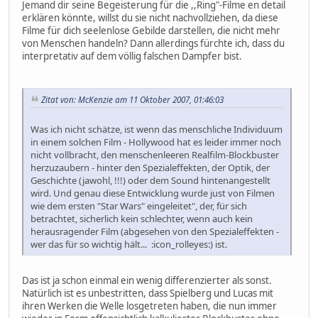
Jemand dir seine Begeisterung für die ,,Ring"-Filme en detail
erklären könnte, willst du sie nicht nachvollziehen, da diese
Filme für dich seelenlose Gebilde darstellen, die nicht mehr
von Menschen handeln? Dann allerdings fürchte ich, dass du
interpretativ auf dem völlig falschen Dampfer bist.
Zitat von: McKenzie am 11 Oktober 2007, 01:46:03
Was ich nicht schätze, ist wenn das menschliche Individuum
in einem solchen Film - Hollywood hat es leider immer noch
nicht vollbracht, den menschenleeren Realfilm-Blockbuster
herzuzaubern - hinter den Spezialeffekten, der Optik, der
Geschichte (jawohl, !!!) oder dem Sound hintenangestellt
wird. Und genau diese Entwicklung wurde just von Filmen
wie dem ersten "Star Wars" eingeleitet", der, für sich
betrachtet, sicherlich kein schlechter, wenn auch kein
herausragender Film (abgesehen von den Spezialeffekten -
wer das für so wichtig hält... :icon_rolleyes:) ist.
Das ist ja schon einmal ein wenig differenzierter als sonst.
Natürlich ist es unbestritten, dass Spielberg und Lucas mit
ihren Werken die Welle losgetreten haben, die nun immer