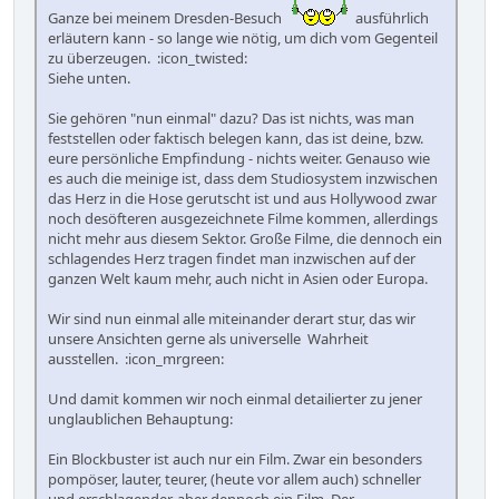
Ganze bei meinem Dresden-Besuch
ausführlich
erläutern kann - so lange wie nötig, um dich vom Gegenteil
zu überzeugen. :icon_twisted:
Siehe unten.
Sie gehören "nun einmal" dazu? Das ist nichts, was man
feststellen oder faktisch belegen kann, das ist deine, bzw.
eure persönliche Empfindung - nichts weiter. Genauso wie
es auch die meinige ist, dass dem Studiosystem inzwischen
das Herz in die Hose gerutscht ist und aus Hollywood zwar
noch desöfteren ausgezeichnete Filme kommen, allerdings
nicht mehr aus diesem Sektor. Große Filme, die dennoch ein
schlagendes Herz tragen findet man inzwischen auf der
ganzen Welt kaum mehr, auch nicht in Asien oder Europa.
Wir sind nun einmal alle miteinander derart stur, das wir
unsere Ansichten gerne als universelle Wahrheit
ausstellen. :icon_mrgreen:
Und damit kommen wir noch einmal detailierter zu jener
unglaublichen Behauptung:
Ein Blockbuster ist auch nur ein Film. Zwar ein besonders
pompöser, lauter, teurer, (heute vor allem auch) schneller
und erschlagender, aber dennoch ein Film. Der