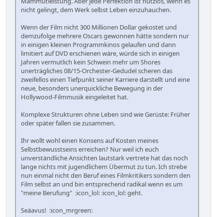
Mammutleistung. Aber jede Perfektion ist nutzlos, wenn es
nicht gelingt, dem Werk selbst Leben einzuhauchen.
Wenn der Film nicht 300 Millionen Dollar gekostet und
demzufolge mehrere Oscars gewonnen hätte sondern nur
in einigen kleinen Programmkinos gelaufen und dann
limitiert auf DVD erschienen wäre, würde sich in einigen
Jahren vermutlich kein Schwein mehr um Shores
unerträgliches 08/15-Orchester-Gedudel scheren das
zweifellos einen Tiefpunkt seiner Karriere darstellt und eine
neue, besonders unerquickliche Bewegung in der
Hollywood-Filmmusik eingeleitet hat.
Komplexe Strukturen ohne Leben sind wie Gerüste: Früher
oder später fallen sie zusammen.
Ihr wollt wohl einen Konsens auf Kosten meines
Selbstbewusstseins erreichen? Nur weil ich euch
unverständliche Ansichten lautstark vertrete hat das noch
lange nichts mit jugendlichem Übermut zu tun. Ich strebe
nun einmal nicht den Beruf eines Filmkritikers sondern den
Film selbst an und bin entsprechend radikal wenn es um
"meine Berufung" :icon_lol: :icon_lol: geht.
Seäavus! :icon_mrgreen: