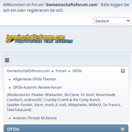
Willkommen im Forum "
Gemeinschaftsforum.com
". Bitte
loggen Sie
sich ein
oder
registrieren Sie sich
.
Gemeinschaftsforum.com
Forum
OFDb
►
►
Allgemeine OFDb-Themen
►
OFDb-Autoren: Review-Forum
►
(Moderatoren:
Palaber-Rhabarber
,
McClane
,
Dr. Kosh
,
Moonshade
,
Countach
,
andreas82
,
Crumby Crumb & the Cunty Bunch
,
Splatter-Fanatic
,
Karm
,
morb_d
,
mali
,
666psheiko
,
MMeXX
,
Sir Francis
,
TakaTukaLand
)
Autoren-Thread: McKenzie
►
OFDb