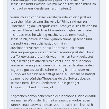
schließlich nichts wissen. Gib mir mehr Stoff, dann muss ich
nicht auf einem Kieselstein herumreiten. ;)
Wenn ich es nicht besser wüsste, würde ich dich jetzt als
typischen Mainstream-Gucker a la "Filme sind nur zur
Unterhaltung da" kategorisieren. :icon_eek: Die Effekte sind
bei dem Film sicherlich recht ansehnlich, gleichzeitig aber
nicht das, was ihn wichtig macht. Aus deinem Posting
schließe ich, das du ihn vor 5 Jahren einmal gesehen und
gar nicht erst versucht hast, dich mit ihm
auseinanderzusetzen. Sonst könntest du nicht von
stinklangweiligem Käse sprechen. Allerdings ist der Film in
der Tat etwas zu prätentiös was ihn einen Punkt gekostet
hat, allerdings relativiert sich dieser Eindruck nun schon
wieder ein wenig, nachdem ich mich in den letzten beiden
Tagen so gut als auf die Schnelle möglich, intensiver mit
Kubrick als Mensch beschäftigt habe. Außerdem bestätigst
du meine persönliche These, das du die Gottesgabe, dich
selbst einem Film zu überlassen, nur in geringer
Ausprägung besitzt. :icon_lol:
Abgesehen davon haben wir hier ein schönes Beispiel dafür,
wie man im Wahn der Sturheit aneinander vorbeireden
kann: Genau das was dich an "2001" abschreckt, lässt sich
für mich auf "Herr der Ringe" übertragen. There we go -