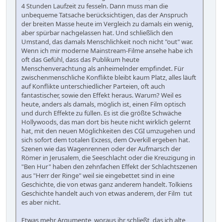
4 Stunden Laufzeit zu fesseln. Dann muss man die
unbequeme Tatsache berücksichtigen, das der Anspruch
der breiten Masse heute im Vergleich zu damals ein wenig,
aber spürbar nachgelassen hat. Und schließlich den
Umstand, das damals Menschlichkeit noch nicht "out" war.
Wenn ich mir moderne Mainstream-Filme ansehe habe ich
oft das Gefühl, dass das Publikum heute
Menschenverachtung als anheimelnder empfindet. Für
zwischenmenschliche Konflikte bleibt kaum Platz, alles läuft
auf Konflikte unterschiedlicher Parteien, oft auch
fantastischer, sowie den Effekt heraus. Warum? Weil es
heute, anders als damals, möglich ist, einen Film optisch
und durch Effekte zu füllen. Es ist die größte Schwäche
Hollywoods, das man dort bis heute nicht wirklich gelernt
hat, mit den neuen Möglichkeiten des CGI umzugehen und
sich sofort dem totalen Exzess, dem Overkill ergeben hat.
Szenen wie das Wagenrennen oder der Aufmarsch der
Römer in Jerusalem, die Seeschlacht oder die Kreuzigung in
"Ben Hur" haben den zehnfachen Effekt der Schlachtszenen
aus "Herr der Ringe" weil sie eingebettet sind in eine
Geschichte, die von etwas ganz anderem handelt. Tolkiens
Geschichte handelt auch von etwas anderem, der Film tut
es aber nicht.
Etwas mehr Argumente, woraus ihr schließt, das ich alte