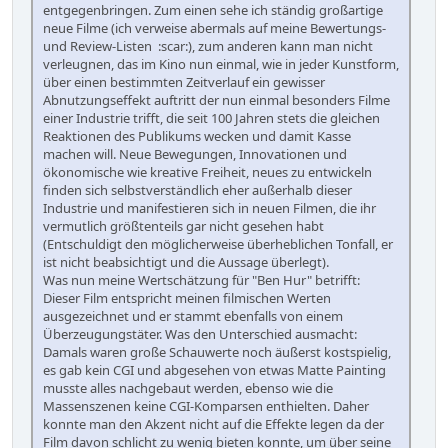
entgegenbringen. Zum einen sehe ich ständig großartige
neue Filme (ich verweise abermals auf meine Bewertungs-
und Review-Listen :scar:), zum anderen kann man nicht
verleugnen, das im Kino nun einmal, wie in jeder Kunstform,
über einen bestimmten Zeitverlauf ein gewisser
Abnutzungseffekt auftritt der nun einmal besonders Filme
einer Industrie trifft, die seit 100 Jahren stets die gleichen
Reaktionen des Publikums wecken und damit Kasse
machen will. Neue Bewegungen, Innovationen und
ökonomische wie kreative Freiheit, neues zu entwickeln
finden sich selbstverständlich eher außerhalb dieser
Industrie und manifestieren sich in neuen Filmen, die ihr
vermutlich größtenteils gar nicht gesehen habt
(Entschuldigt den möglicherweise überheblichen Tonfall, er
ist nicht beabsichtigt und die Aussage überlegt).
Was nun meine Wertschätzung für "Ben Hur" betrifft:
Dieser Film entspricht meinen filmischen Werten
ausgezeichnet und er stammt ebenfalls von einem
Überzeugungstäter. Was den Unterschied ausmacht:
Damals waren große Schauwerte noch äußerst kostspielig,
es gab kein CGI und abgesehen von etwas Matte Painting
musste alles nachgebaut werden, ebenso wie die
Massenszenen keine CGI-Komparsen enthielten. Daher
konnte man den Akzent nicht auf die Effekte legen da der
Film davon schlicht zu wenig bieten konnte, um über seine