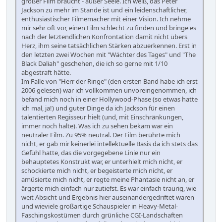
großer Film braucht - außer Seele. Ich weiß, das Peter
Jackson zu mehr im Stande ist und ein leidenschaftlicher,
enthusiastischer Filmemacher mit einer Vision. Ich nehme
mir sehr oft vor, einen Film schlecht zu finden und bringe es
nach der letztendlichen Konfrontation damit nicht übers
Herz, ihm seine tatsächlichen Stärken abzuerkennen. Erst in
den letzten zwei Wochen mit "Wächter des Tages" und "The
Black Daliah" geschehen, die ich so gerne mit 1/10
abgestraft hätte.
Im Falle von "Herr der Ringe" (den ersten Band habe ich erst
2006 gelesen) war ich vollkommen unvoreingenommen, ich
befand mich noch in einer Hollywood-Phase (so etwas hatte
ich mal, ja!) und guter Dinge da ich Jackson für einen
talentierten Regisseur hielt (und, mit Einschränkungen,
immer noch halte). Was ich zu sehen bekam war ein
neutraler Film. Zu 95% neutral. Der Film berührte mich
nicht, er gab mir keinerlei intellektuelle Basis da ich stets das
Gefühl hatte, das die vorgegebene Linie nur ein
behauptetes Konstrukt war, er unterhielt mich nicht, er
schockierte mich nicht, er begeisterte mich nicht, er
amüsierte mich nicht, er regte meine Phantasie nicht an, er
ärgerte mich einfach nur zutiefst. Es war einfach traurig, wie
weit Absicht und Ergebnis hier auseinandergedriftet waren
und wieviele großartige Schauspieler in Heavy-Metal-
Faschingskostümen durch grünliche CGI-Landschaften