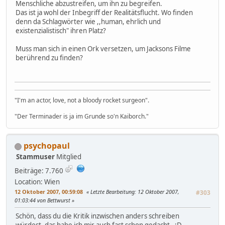
Menschliche abzustreifen, um ihn zu begreifen.
Das ist ja wohl der Inbegriff der Realitätsflucht. Wo finden
denn da Schlagwörter wie ,,human, ehrlich und
existenzialistisch" ihren Platz?
Muss man sich in einen Ork versetzen, um Jacksons Filme
berührend zu finden?
"I'm an actor, love, not a bloody rocket surgeon".
"Der Terminader is ja im Grunde so'n Kaiborch."
psychopaul
Stammuser
Mitglied
Beiträge: 7.760
Location: Wien
12 Oktober 2007, 00:59:08
Letzte Bearbeitung
: 12 Oktober 2007,
#303
01:03:44 von Bettwurst
Schön, dass du die Kritik inzwischen anders schreiben
würdest, das habe ich mir auch fast schon gedacht. :D