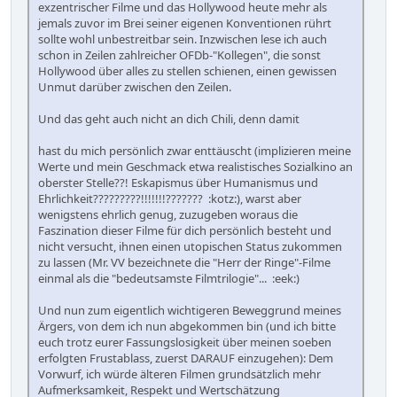
exzentrischer Filme und das Hollywood heute mehr als
jemals zuvor im Brei seiner eigenen Konventionen rührt
sollte wohl unbestreitbar sein. Inzwischen lese ich auch
schon in Zeilen zahlreicher OFDb-"Kollegen", die sonst
Hollywood über alles zu stellen schienen, einen gewissen
Unmut darüber zwischen den Zeilen.
Und das geht auch nicht an dich Chili, denn damit
hast du mich persönlich zwar enttäuscht (implizieren meine
Werte und mein Geschmack etwa realistisches Sozialkino an
oberster Stelle??! Eskapismus über Humanismus und
Ehrlichkeit?????????!!!!!!!??????? :kotz:), warst aber
wenigstens ehrlich genug, zuzugeben woraus die
Faszination dieser Filme für dich persönlich besteht und
nicht versucht, ihnen einen utopischen Status zukommen
zu lassen (Mr. VV bezeichnete die "Herr der Ringe"-Filme
einmal als die "bedeutsamste Filmtrilogie"... :eek:)
Und nun zum eigentlich wichtigeren Beweggrund meines
Ärgers, von dem ich nun abgekommen bin (und ich bitte
euch trotz eurer Fassungslosigkeit über meinen soeben
erfolgten Frustablass, zuerst DARAUF einzugehen): Dem
Vorwurf, ich würde älteren Filmen grundsätzlich mehr
Aufmerksamkeit, Respekt und Wertschätzung