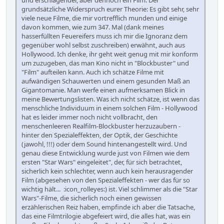
grundsätzliche Widerspruch eurer Theorie: Es gibt sehr, sehr
viele neue Filme, die mir vortrefflich munden und einige
davon kommen, wie zum 347. Mal (dank meines
hasserfüllten Feuereifers muss ich mir die Ignoranz dem
gegenüber wohl selbst zuschreiben) erwähnt, auch aus
Hollywood. Ich denke, ihr geht weit genug mit mir konform
um zuzugeben, das man Kino nicht in "Blockbuster" und
"Film" aufteilen kann. Auch ich schätze Filme mit
aufwändigen Schauwerten und einem gesunden Maß an
Gigantomanie. Man werfe einen aufmerksamen Blick in
meine Bewertungslisten. Was ich nicht schätze, ist wenn das
menschliche Individuum in einem solchen Film - Hollywood
hat es leider immer noch nicht vollbracht, den
menschenleeren Realfilm-Blockbuster herzuzaubern -
hinter den Spezialeffekten, der Optik, der Geschichte
(jawohl, !!!) oder dem Sound hintenangestellt wird. Und
genau diese Entwicklung wurde just von Filmen wie dem
ersten "Star Wars" eingeleitet", der, für sich betrachtet,
sicherlich kein schlechter, wenn auch kein herausragender
Film (abgesehen von den Spezialeffekten - wer das für so
wichtig hält... :icon_rolleyes:) ist. Viel schlimmer als die "Star
Wars"-Filme, die sicherlich noch einen gewissen
erzählerischen Reiz haben, empfinde ich aber die Tatsache,
das eine Filmtrilogie abgefeiert wird, die alles hat, was ein