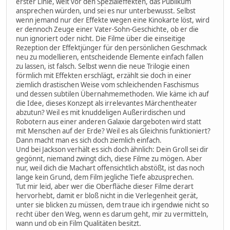
erster Linie, weit vor den Spezialeffekten, das Publikum
ansprechen würden, und sei es nur unterbewusst. Selbst
wenn jemand nur der Effekte wegen eine Kinokarte löst, wird
er dennoch Zeuge einer Vater-Sohn-Geschichte, ob er die
nun ignoriert oder nicht. Die Filme über die einseitige
Rezeption der Effektjünger für den persönlichen Geschmack
neu zu modellieren, entscheidende Elemente einfach fallen
zu lassen, ist falsch. Selbst wenn die neue Trilogie einen
förmlich mit Effekten erschlägt, erzählt sie doch in einer
ziemlich drastischen Weise vom schleichenden Faschismus
und dessen subtilen Übernahmemethoden. Wie käme ich auf
die Idee, dieses Konzept als irrelevantes Märchentheater
abzutun? Weil es mit knuddeligen Außerirdischen und
Robotern aus einer anderen Galaxie dargeboten wird statt
mit Menschen auf der Erde? Weil es als Gleichnis funktioniert?
Dann macht man es sich doch ziemlich einfach.
Und bei Jackson verhält es sich doch ähnlich: Dein Groll sei dir
gegönnt, niemand zwingt dich, diese Filme zu mögen. Aber
nur, weil dich die Machart offensichtlich abstößt, ist das noch
lange kein Grund, dem Film jegliche Tiefe abzusprechen.
Tut mir leid, aber wer die Oberfläche dieser Filme derart
hervorhebt, damit er bloß nicht in die Verlegenheit gerät,
unter sie blicken zu müssen, dem traue ich irgendwie nicht so
recht über den Weg, wenn es darum geht, mir zu vermitteln,
wann und ob ein Film Qualitäten besitzt.