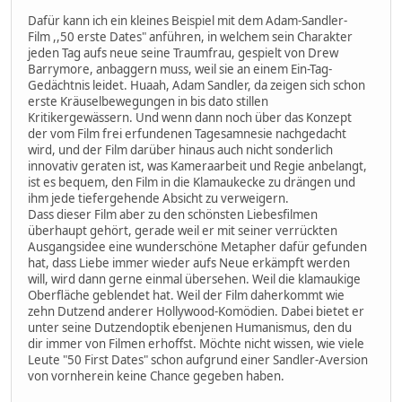
Dafür kann ich ein kleines Beispiel mit dem Adam-Sandler-
Film ,,50 erste Dates" anführen, in welchem sein Charakter
jeden Tag aufs neue seine Traumfrau, gespielt von Drew
Barrymore, anbaggern muss, weil sie an einem Ein-Tag-
Gedächtnis leidet. Huaah, Adam Sandler, da zeigen sich schon
erste Kräuselbewegungen in bis dato stillen
Kritikergewässern. Und wenn dann noch über das Konzept
der vom Film frei erfundenen Tagesamnesie nachgedacht
wird, und der Film darüber hinaus auch nicht sonderlich
innovativ geraten ist, was Kameraarbeit und Regie anbelangt,
ist es bequem, den Film in die Klamaukecke zu drängen und
ihm jede tiefergehende Absicht zu verweigern.
Dass dieser Film aber zu den schönsten Liebesfilmen
überhaupt gehört, gerade weil er mit seiner verrückten
Ausgangsidee eine wunderschöne Metapher dafür gefunden
hat, dass Liebe immer wieder aufs Neue erkämpft werden
will, wird dann gerne einmal übersehen. Weil die klamaukige
Oberfläche geblendet hat. Weil der Film daherkommt wie
zehn Dutzend anderer Hollywood-Komödien. Dabei bietet er
unter seine Dutzendoptik ebenjenen Humanismus, den du
dir immer von Filmen erhoffst. Möchte nicht wissen, wie viele
Leute "50 First Dates" schon aufgrund einer Sandler-Aversion
von vornherein keine Chance gegeben haben.