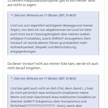
Zu deinem Hauptdiskussionspunkt gibt es von meiner Seite
aus nichts zu sagen:
Zitat von: McKenzie am 11 Oktober 2007, 01:46:03
Und nun zum eigentlich wichtigeren Beweggrund meines
Ärgers, von dem ich nun abgekommen bin (und ich bitte
euch trotz eurer Fassungslosigkeit über meinen soeben
erfolgten Frustablass, zuerst DARAUF einzugehen): Dem
Vorwurf, ich würde älteren Filmen grundsätzlich mehr
Aufmerksamkeit, Respekt und Wertschätzung
entgegenbringen.
Da dieser Vorwurf nicht aus meiner Ecke kam, werde ich auch
nicht darauf eingehen.
Zitat von: McKenzie am 11 Oktober 2007, 01:46:03
Und das geht auch nicht an dich Chili, denn damit (...) hast
du mich persönlich zwar enttäuscht (implizieren meine
Werte und mein Geschmack etwa realistisches Sozialkino an
oberster Stelle??! Eskapismus über Humanismus und
Ehrlichkeit?????????!!!!!!!??????? :kotz:), warst aber