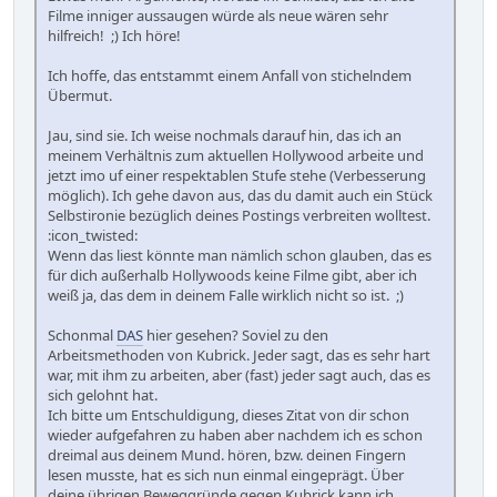
Filme inniger aussaugen würde als neue wären sehr
hilfreich! ;) Ich höre!
Ich hoffe, das entstammt einem Anfall von stichelndem
Übermut.
Jau, sind sie. Ich weise nochmals darauf hin, das ich an
meinem Verhältnis zum aktuellen Hollywood arbeite und
jetzt imo uf einer respektablen Stufe stehe (Verbesserung
möglich). Ich gehe davon aus, das du damit auch ein Stück
Selbstironie bezüglich deines Postings verbreiten wolltest.
:icon_twisted:
Wenn das liest könnte man nämlich schon glauben, das es
für dich außerhalb Hollywoods keine Filme gibt, aber ich
weiß ja, das dem in deinem Falle wirklich nicht so ist. ;)
Schonmal
DAS
hier gesehen? Soviel zu den
Arbeitsmethoden von Kubrick. Jeder sagt, das es sehr hart
war, mit ihm zu arbeiten, aber (fast) jeder sagt auch, das es
sich gelohnt hat.
Ich bitte um Entschuldigung, dieses Zitat von dir schon
wieder aufgefahren zu haben aber nachdem ich es schon
dreimal aus deinem Mund. hören, bzw. deinen Fingern
lesen musste, hat es sich nun einmal eingeprägt. Über
deine übrigen Beweggründe gegen Kubrick kann ich