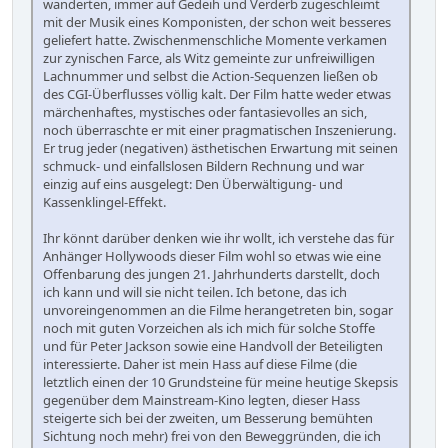
wanderten, immer auf Gedeih und Verderb zugeschleimt
mit der Musik eines Komponisten, der schon weit besseres
geliefert hatte. Zwischenmenschliche Momente verkamen
zur zynischen Farce, als Witz gemeinte zur unfreiwilligen
Lachnummer und selbst die Action-Sequenzen ließen ob
des CGI-Überflusses völlig kalt. Der Film hatte weder etwas
märchenhaftes, mystisches oder fantasievolles an sich,
noch überraschte er mit einer pragmatischen Inszenierung.
Er trug jeder (negativen) ästhetischen Erwartung mit seinen
schmuck- und einfallslosen Bildern Rechnung und war
einzig auf eins ausgelegt: Den Überwältigung- und
Kassenklingel-Effekt.
Ihr könnt darüber denken wie ihr wollt, ich verstehe das für
Anhänger Hollywoods dieser Film wohl so etwas wie eine
Offenbarung des jungen 21. Jahrhunderts darstellt, doch
ich kann und will sie nicht teilen. Ich betone, das ich
unvoreingenommen an die Filme herangetreten bin, sogar
noch mit guten Vorzeichen als ich mich für solche Stoffe
und für Peter Jackson sowie eine Handvoll der Beteiligten
interessierte. Daher ist mein Hass auf diese Filme (die
letztlich einen der 10 Grundsteine für meine heutige Skepsis
gegenüber dem Mainstream-Kino legten, dieser Hass
steigerte sich bei der zweiten, um Besserung bemühten
Sichtung noch mehr) frei von den Beweggründen, die ich