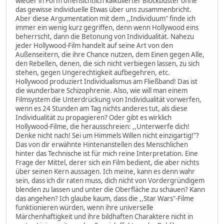
wieder in Form offensichtlich kalkulierter Blockbuster ohne
das gewisse individuelle Etwas über uns zusammenbricht.
Aber diese Argumentation mit dem ,,Individuum" finde ich
immer ein wenig kurz gegriffen, denn wenn Hollywood eins
beherrscht, dann die Betonung von Individualität. Nahezu
jeder Hollywood-Film handelt auf seine Art von den
Außenseitern, die ihre Chance nutzen, dem Einen gegen Alle,
den Rebellen, denen, die sich nicht verbiegen lassen, zu sich
stehen, gegen Ungerechtigkeit aufbegehren, etc.
Hollywood produziert Individualismus am Fließband! Das ist
die wunderbare Schizophrenie. Also, wie will man einem
Filmsystem die Unterdrückung von Individualität vorwerfen,
wenn es 24 Stunden am Tag nichts anderes tut, als diese
Individualität zu propagieren? Oder gibt es wirklich
Hollywood-Filme, die herausschreien: ,,Unterwerfe dich!
Denke nicht nach! Sei um Himmels Willen nicht einzigartig!"?
Das von dir erwähnte Hintenanstellen des Menschlichen
hinter das Technische ist für mich reine Interpretation. Eine
Frage der Mittel, derer sich ein Film bedient, die aber nichts
über seinen Kern aussagen. Ich meine, kann es denn wahr
sein, dass ich dir raten muss, dich nicht von Vordergründigem
blenden zu lassen und unter die Oberfläche zu schauen? Kann
das angehen? Ich glaube kaum, dass die ,,Star Wars"-Filme
funktionieren würden, wenn ihre universelle
Märchenhaftigkeit und ihre bildhaften Charaktere nicht in