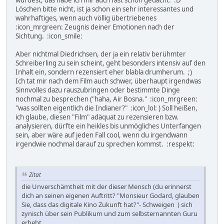
Löschen bitte nicht, ist ja schon ein sehr interessantes und
wahrhaftiges, wenn auch völlig übertriebenes
:icon_mrgreen: Zeugnis deiner Emotionen nach der
Sichtung. :icon_smile:
Aber nichtmal Diedrichsen, der ja ein relativ berühmter
Schreiberling zu sein scheint, geht besonders intensiv auf den
Inhalt ein, sondern rezensiert eher blabla drumherum. ;)
Ich tat mir nach dem Film auch schwer, überhaupt irgendwas
Sinnvolles dazu rauszubringen oder bestimmte Dinge
nochmal zu besprechen ("haha, Air Bosna." :icon_mrgreen:
"was sollten eigentlich die Indianer?" :icon_lol: ) Soll heißen,
ich glaube, diesen "Film" adäquat zu rezensieren bzw.
analysieren, dürfte ein heikles bis unmögliches Unterfangen
sein, aber wäre auf jeden Fall cool, wenn du irgendwann
irgendwie nochmal darauf zu sprechen kommst. :respekt:
Zitat
die Unverschämtheit mit der dieser Mensch (du erinnerst
dich an seinen eigenen Auftritt? "Monsieur Godard, glauben
Sie, dass das digitale Kino Zukunft hat?"- Schweigen ) sich
zynisch über sein Publikum und zum selbsternannten Guru
erhebt.