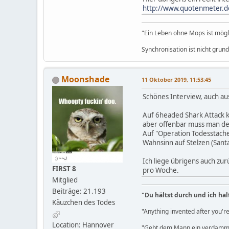
http://www.quotenmeter.de/
"Ein Leben ohne Mops ist möglic
Synchronisation ist nicht grun
Moonshade
11 Oktober 2019, 11:53:45
Schönes Interview, auch a
Auf 6headed Shark Attack ka
aber offenbar muss man de
Auf "Operation Todesstachel
Wahnsinn auf Stelzen (Santa
Ich liege übrigens auch zur
FIRST 8
pro Woche.
Mitglied
Beiträge: 21.193
"Du hältst durch und ich hal
Käuzchen des Todes
"Anything invented after you're
Location: Hannover
"Gebt dem Mann ein verdammt