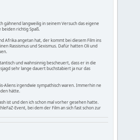
uch gähnend langweilig in seinem Versuch das eigene
beiden richtig Spaß.
nd Afrika angetan hat, der kommt bei diesem Film ins
seinen Rassismus und Sexismus. Dafür hatten Oli und
uen.
ntantisch und wahnsinnig bescheuert, dass er in die
jagd sehr lange dauert buchstabiert ja nur das
tnis-Aliens irgendwie sympathisch waren. Immerhin ne
nden hätte.
Trash ist und den ich schon mal vorher gesehen hatte.
hleFaZ-Event, bei dem der Film an sich fast schon zur