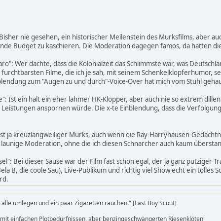
 Bisher nie gesehen, ein historischer Meilenstein des Murksfilms, aber a
de Budget zu kaschieren. Die Moderation dagegen famos, da hatten die 
ro": Wer dachte, dass die Kolonialzeit das Schlimmste war, was Deutschla
r furchtbarsten Filme, die ich je sah, mit seinem Schenkelklopferhumor, 
nblendung zum "Augen zu und durch"-Voice-Over hat mich vom Stuhl geha
": Ist ein halt ein eher lahmer HK-Klopper, aber auch nie so extrem dille
 Leistungen anspornen würde. Die x-te Einblendung, dass die Verfolgungs
ich ist ja kreuzlangweiliger Murks, auch wenn die Ray-Harryhausen-Gedäch
t launige Moderation, ohne die ich diesen Schnarcher auch kaum übersta
sel": Bei dieser Sause war der Film fast schon egal, der ja ganz putziger 
 B, die coole Sau), Live-Publikum und richtig viel Show echt ein tolles Sc
rd.
alle umlegen und ein paar Zigaretten rauchen." [Last Boy Scout]
s mit einfachen Plotbedürfnissen, aber benzingeschwängerten Riesenklöten"