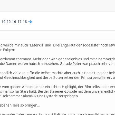
14
15
16
17
18
d werde mir auch "Laserkill" und "Drei Engel auf der Todesliste" noch etwa
en Folgen:
ch verdammt charmant. Mehr oder weniger ereignislos und mit einem ve
er die Damen waren hübsch anzusehen. Gerade Peter war ja auch sehr von
eigentlich viel zu gut für die Reihe, machte aber auch in Begleitung der b
uf Geschmacklosigkeit und derbe Zoten setzenden Film zu persiflieren, a
r vom ganzen Ambiente her ein echtes Highlight, der Film selbst aber 
 man so für Stars hält). Bei der Italiener-Episode mit dem unvermeidlich
r Holzhammer-Klamauk und Hysterie zerspringen.
ebenen Teile so bringen...
eressantes Interview zur Reihe mit Kalkofe, in dem auch zwei Filme der 