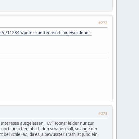
#272
e/n/112845/peter-ruetten-ein-filmgewordener-
#273
eresse ausgelassen, "Evil Toons" leider nur zur
 noch unsicher, ob ich den schauen soll, solange der
 bei SchleFaZ, da es ja bewusster Trash ist (und ein