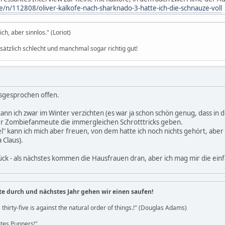
n/112808/oliver-kalkofe-nach-sharknado-3-hatte-ich-die-schnauze-voll
h, aber sinnlos." (Loriot)
dsätzlich schlecht und manchmal sogar richtig gut!
usgesprochen offen.
nn ich zwar im Winter verzichten (es war ja schon schön genug, dass in d
r Zombiefanmeute die immergleichen Schrotttricks geben.
" kann ich mich aber freuen, von dem hatte ich noch nichts gehört, aber d
 Claus).
ück - als nächstes kommen die Hausfrauen dran, aber ich mag mir die einfa
te durch und nächstes Jahr gehen wir einen saufen!
 thirty-five is against the natural order of things.!" (Douglas Adams)
es Puppers!"