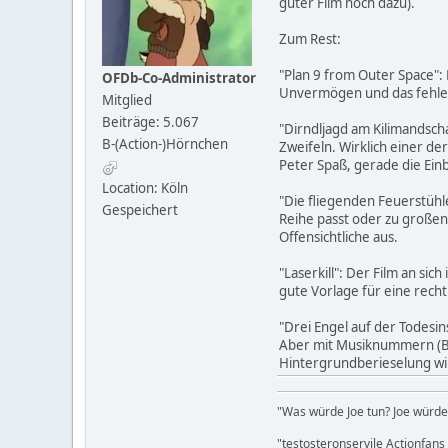
guter Film noch dazu).
Zum Rest:
"Plan 9 from Outer Space":
OFDb-Co-Administrator
Unvermögen und das fehlen
Mitglied
Beiträge: 5.067
"Dirndljagd am Kilimandscha
B-(Action-)Hörnchen
Zweifeln. Wirklich einer de
Peter Spaß, gerade die Ei
Location: Köln
"Die fliegenden Feuerstühle
Gespeichert
Reihe passt oder zu großen
Offensichtliche aus.
"Laserkill": Der Film an s
gute Vorlage für eine rech
"Drei Engel auf der Todesin
Aber mit Musiknummern (Bela
Hintergrundberieselung wi
"Was würde Joe tun? Joe würde 
"testosteronservile Actionfan