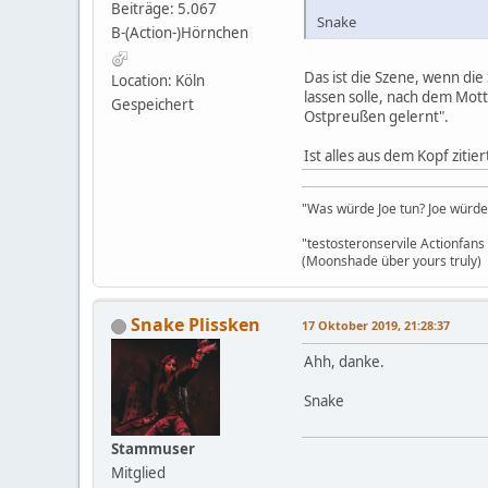
Beiträge: 5.067
Snake
B-(Action-)Hörnchen
Das ist die Szene, wenn di
Location: Köln
lassen solle, nach dem Mot
Gespeichert
Ostpreußen gelernt".
Ist alles aus dem Kopf zitie
"Was würde Joe tun? Joe würde 
"testosteronservile Actionfan
(Moonshade über yours truly)
Snake Plissken
17 Oktober 2019, 21:28:37
Ahh, danke.
Snake
Stammuser
Mitglied