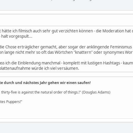
hätte ich filmisch auch sehr gut verzichten können - die Moderation hat 
 halt vorgespult...
e Chose erträglicher gemacht, aber sogar der anklingende Feminismus ka
on lange nicht mehr so oft das Wörtchen "knattern" oder synonymes Wor
ass ich die Einblendung manchmal - komplett mit lustigen Hashtags - kaum no
plattenaufnahme würde ich viel versäumen.
te durch und nächstes Jahr gehen wir einen saufen!
 thirty-five is against the natural order of things.!" (Douglas Adams)
es Puppers!"