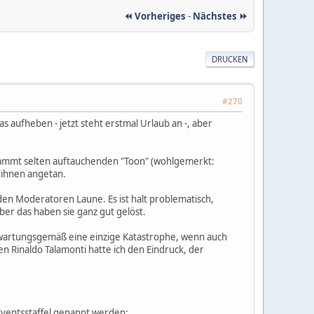
⏪ Vorheriges
-
Nächstes ⏩
DRUCKEN
#270
s aufheben - jetzt steht erstmal Urlaub an -, aber
rdammt selten auftauchenden "Toon" (wohlgemerkt:
 ihnen angetan.
eiden Moderatoren Laune. Es ist halt problematisch,
ber das haben sie ganz gut gelöst.
erwartungsgemäß eine einzige Katastrophe, wenn auch
en Rinaldo Talamonti hatte ich den Eindruck, der
Adventsstaffel genannt werden: