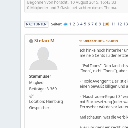
Begonnen von horschtl, 10 August 2015, 16:43:33
0 Mitglieder und 3 Gäste betrachten dieses Thema.
1
2
3
4
5
6
7
8
9
11
12
13
Seiten
NACH UNTEN
10
Stefan M
11 Oktober 2019, 10:30:59
Ich hinke noch hinterher un
meine 5 Cents zu den letzt
- "Evil Toons": Den fand i
"Toon", nicht "Toons"), ab
Stammuser
- "Toxic Avenger": Der ist 
Mitglied
einen bewußt billigen und a
Beiträge: 3.369
- "Hausfrauen-Report 3" wa
Location: Hamburg
mit Starbesetzung (oder was
Fernseher würde vor laute
Gespeichert
Mal schauen, was die verbli
Hier übrigens ein recht int