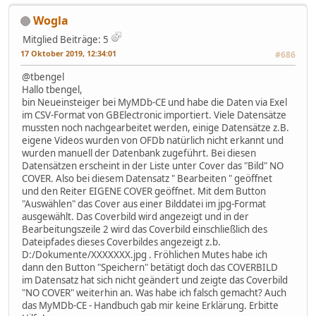
Wogla
Mitglied
Beiträge: 5
17 Oktober 2019, 12:34:01
#686
@tbengel
Hallo tbengel,
bin Neueinsteiger bei MyMDb-CE und habe die Daten via Exel
im CSV-Format von GBElectronic importiert. Viele Datensätze
mussten noch nachgearbeitet werden, einige Datensätze z.B.
eigene Videos wurden von OFDb natürlich nicht erkannt und
wurden manuell der Datenbank zugeführt. Bei diesen
Datensätzen erscheint in der Liste unter Cover das "Bild" NO
COVER. Also bei diesem Datensatz " Bearbeiten " geöffnet
und den Reiter EIGENE COVER geöffnet. Mit dem Button
"Auswählen" das Cover aus einer Bilddatei im jpg-Format
ausgewählt. Das Coverbild wird angezeigt und in der
Bearbeitungszeile 2 wird das Coverbild einschließlich des
Dateipfades dieses Coverbildes angezeigt z.b.
D:/Dokumente/XXXXXXX.jpg . Fröhlichen Mutes habe ich
dann den Button "Speichern" betätigt doch das COVERBILD
im Datensatz hat sich nicht geändert und zeigte das Coverbild
"NO COVER" weiterhin an. Was habe ich falsch gemacht? Auch
das MyMDb-CE - Handbuch gab mir keine Erklärung. Erbitte