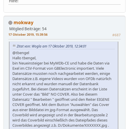
Hilfe!
mokway
Mitglied
Beiträge: 54
17 Oktober 2019, 15:39:56
#687
Zitat von: Wogla am 17 Oktober 2019, 12:34:01
@tbengel
Hallo tbengel,
bin Neueinsteiger bei MyMDb-CE und habe die Daten via
Exel im CSV-Format von GBElectronic importiert. Viele
Datensätze mussten noch nachgearbeitet werden, einige
Datensätze z.B. eigene Videos wurden von OFDb natürlich
nicht erkannt und wurden manuell der Datenbank
zugeführt. Bei diesen Datensätzen erscheint in der Liste
unter Cover das "Bild" NO COVER. Also bei diesem
Datensatz " Bearbeiten " geöffnet und den Reiter EIGENE
COVER geöffnet. Mit dem Button "Auswählen" das Cover
aus einer Bilddatei im jpg-Format ausgewählt. Das
Coverbild wird angezeigt und in der Bearbeitungszeile 2
wird das Coverbild einschließlich des Dateipfades dieses
Coverbildes angezeigt z.b. D:/Dokumente/XXXXXXX.jpg .