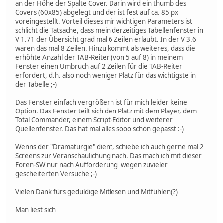
an der Höhe der Spalte Cover. Darin wird ein thumb des
Covers (60x85) abgelegt und der ist fest auf ca. 85 px
voreingestellt. Vorteil dieses mir wichtigen Parameters ist
schlicht die Tatsache, dass mein derzeitiges Tabellenfenster in
V 1.71 der Übersicht grad mal 6 Zeilen erlaubt. In der V 3.6
waren das mal 8 Zeilen. Hinzu kommt als weiteres, dass die
erhöhte Anzahl der TAB-Reiter (von 5 auf 8) in meinem
Fenster einen Umbruch auf 2 Zeilen für die TAB-Reiter
erfordert, d.h. also noch weniger Platz für das wichtigste in
der Tabelle ;-)
Das Fenster einfach vergrößern ist für mich leider keine
Option. Das Fenster teilt sich den Platz mit dem Player, dem
Total Commander, einem Script-Editor und weiterer
Quellenfenster. Das hat mal alles sooo schön gepasst :-)
Wenns der "Dramaturgie" dient, schiebe ich auch gerne mal 2
Screens zur Veranschaulichung nach. Das mach ich mit dieser
Foren-SW nur nach Aufforderung wegen zuvieler
gescheiterten Versuche ;-)
Vielen Dank fürs geduldige Mitlesen und Mitfühlen(?)
Man liest sich