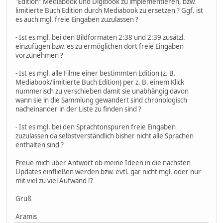
"Edition" Mediabook und Digibook zu implementieren, bzw.
limitierte Buch Edition durch Mediabook zu ersetzen ? Ggf. ist
es auch mgl. freie Eingaben zuzulassen ?
- Ist es mgl. bei den Bildformaten 2:38 und 2:39 zusätzl.
einzufügen bzw. es zu ermöglichen dort freie Eingaben
vorzunehmen ?
- Ist es mgl. alle Filme einer bestimmten Edition (z. B.
Mediabook/limitierte Buch Edition) per z. B. einem Klick
nummerisch zu verschieben damit sie unabhängig davon
wann sie in die Sammlung gewandert sind chronologisch
nacheinander in der Liste zu finden sind ?
- Ist es mgl. bei den Sprachtonspuren freie Eingaben
zuzulassen da selbstverständlich bisher nicht alle Sprachen
enthalten sind ?
Freue mich über Antwort ob meine Ideen in die nächsten
Updates einfließen werden bzw. evtl. gar nicht mgl. oder nur
mit viel zu viel Aufwand !?
Gruß
Aramis