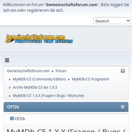
Willkommen im Forum "
Gemeinschaftsforum.com
". Bitte
loggen Sie
sich ein
oder
registrieren Sie sich
.
Gemeinschaftsforum.com
Forum
►
MyMDb-CE (Community Edition)
MyMDb-CE Programm
►
►
Archiv MyMDb-CE bis 1.9.3
►
MyMDb-CE 1.X.X (Fragen / Bugs / Wünsche)
►
OFDb
OFDb
MyMDb-CE 1.X.X (Fragen / Bugs /