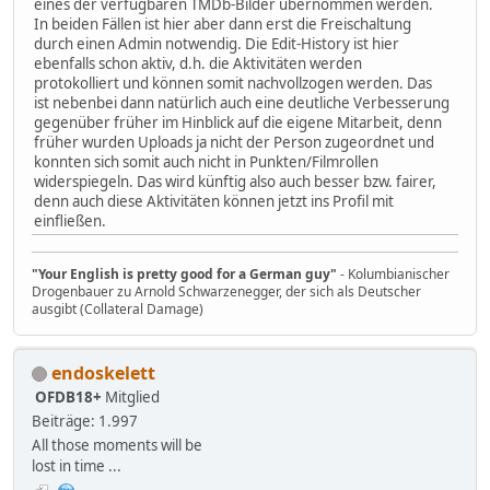
eines der verfügbaren TMDb-Bilder übernommen werden.
In beiden Fällen ist hier aber dann erst die Freischaltung
durch einen Admin notwendig. Die Edit-History ist hier
ebenfalls schon aktiv, d.h. die Aktivitäten werden
protokolliert und können somit nachvollzogen werden. Das
ist nebenbei dann natürlich auch eine deutliche Verbesserung
gegenüber früher im Hinblick auf die eigene Mitarbeit, denn
früher wurden Uploads ja nicht der Person zugeordnet und
konnten sich somit auch nicht in Punkten/Filmrollen
widerspiegeln. Das wird künftig also auch besser bzw. fairer,
denn auch diese Aktivitäten können jetzt ins Profil mit
einfließen.
"Your English is pretty good for a German guy"
- Kolumbianischer
Drogenbauer zu Arnold Schwarzenegger, der sich als Deutscher
ausgibt (Collateral Damage)
endoskelett
OFDB18+
Mitglied
Beiträge: 1.997
All those moments will be
lost in time ...