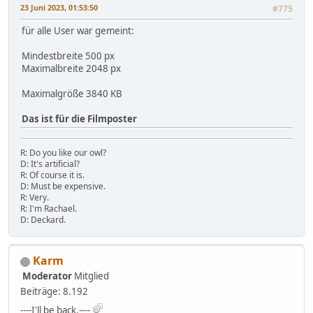
23 Juni 2023, 01:53:50
#775
für alle User war gemeint:
Mindestbreite 500 px
Maximalbreite 2048 px
Maximalgröße 3840 KB
Das ist für die Filmposter
R: Do you like our owl?
D: It's artificial?
R: Of course it is.
D: Must be expensive.
R: Very.
R: I'm Rachael.
D: Deckard.
Karm
Moderator
Mitglied
Beiträge: 8.192
----I'll be back.----