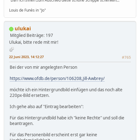
"Darf ich Ihnen zum Abschied diese schöne Schippe schenken..."
Louis de Funès in "Jo"
ulukai
Mitglied
Beiträge: 197
Ulukai, bitte rede mit mir!
22 Juni 2023, 14:12:27
#765
Bei der von mir angelegten Person
https://www.ofdb.de/person/106208,Jill-Awbrey/
möchte ich ein Hintergrundbild einfügen und das noch alte
220px-Bild ersetzen.
Ich gehe also auf "Eintrag bearbeiten":
Für das Hintergrundbild habe ich "keine Rechte" und soll die
beantragen.
Für das Personenbild erscheint erst gar keine