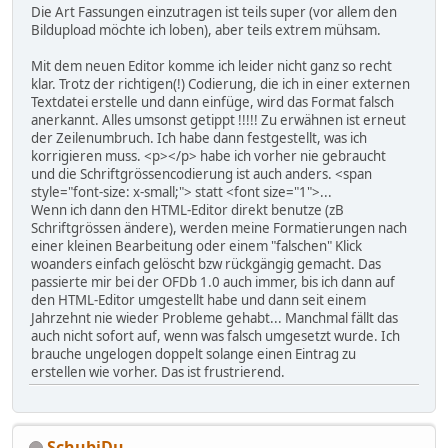
Die Art Fassungen einzutragen ist teils super (vor allem den
Bildupload möchte ich loben), aber teils extrem mühsam.
Mit dem neuen Editor komme ich leider nicht ganz so recht
klar. Trotz der richtigen(!) Codierung, die ich in einer externen
Textdatei erstelle und dann einfüge, wird das Format falsch
anerkannt. Alles umsonst getippt !!!!! Zu erwähnen ist erneut
der Zeilenumbruch. Ich habe dann festgestellt, was ich
korrigieren muss. <p></p> habe ich vorher nie gebraucht
und die Schriftgrössencodierung ist auch anders. <span
style="font-size: x-small;"> statt <font size="1">...
Wenn ich dann den HTML-Editor direkt benutze (zB
Schriftgrössen ändere), werden meine Formatierungen nach
einer kleinen Bearbeitung oder einem "falschen" Klick
woanders einfach gelöscht bzw rückgängig gemacht. Das
passierte mir bei der OFDb 1.0 auch immer, bis ich dann auf
den HTML-Editor umgestellt habe und dann seit einem
Jahrzehnt nie wieder Probleme gehabt... Manchmal fällt das
auch nicht sofort auf, wenn was falsch umgesetzt wurde. Ich
brauche ungelogen doppelt solange einen Eintrag zu
erstellen wie vorher. Das ist frustrierend.
SchubiDu