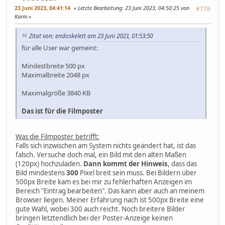
23 Juni 2023, 04:41:14
Letzte Bearbeitung
: 23 Juni 2023, 04:50:25 von
#776
Karm
Zitat von: endoskelett am 23 Juni 2023, 01:53:50
für alle User war gemeint:
Mindestbreite 500 px
Maximalbreite 2048 px
Maximalgröße 3840 KB
Das ist für die Filmposter
Was die Filmposter betrifft:
Falls sich inzwischen am System nichts geändert hat, ist das
falsch. Versuche doch mal, ein Bild mit den alten Maßen
(120px) hochzuladen.
Dann kommt der Hinweis
, dass das
Bild mindestens
300
Pixel breit sein muss. Bei Bildern über
500px Breite kam es bei mir zu fehlerhaften Anzeigen im
Bereich "Eintrag bearbeiten". Das kann aber auch an meinem
Browser liegen. Meiner Erfahrung nach ist 500px Breite eine
gute Wahl, wobei 300 auch reicht. Noch breitere Bilder
bringen letztendlich bei der Poster-Anzeige keinen