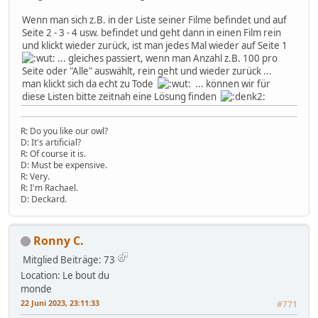
Wenn man sich z.B. in der Liste seiner Filme befindet und auf
Seite 2 - 3 - 4 usw. befindet und geht dann in einen Film rein
und klickt wieder zurück, ist man jedes Mal wieder auf Seite 1
... gleiches passiert, wenn man Anzahl z.B. 100 pro
Seite oder "Alle" auswählt, rein geht und wieder zurück ...
man klickt sich da echt zu Tode
... können wir für
diese Listen bitte zeitnah eine Lösung finden
R: Do you like our owl?
D: It's artificial?
R: Of course it is.
D: Must be expensive.
R: Very.
R: I'm Rachael.
D: Deckard.
Ronny C.
Mitglied
Beiträge: 73
Location: Le bout du
monde
22 Juni 2023, 23:11:33
#771