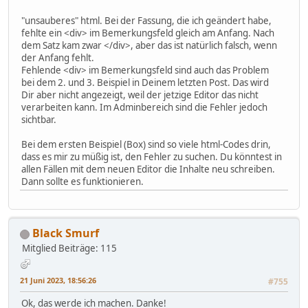
"unsauberes" html. Bei der Fassung, die ich geändert habe,
fehlte ein <div> im Bemerkungsfeld gleich am Anfang. Nach
dem Satz kam zwar </div>, aber das ist natürlich falsch, wenn
der Anfang fehlt.
Fehlende <div> im Bemerkungsfeld sind auch das Problem
bei dem 2. und 3. Beispiel in Deinem letzten Post. Das wird
Dir aber nicht angezeigt, weil der jetzige Editor das nicht
verarbeiten kann. Im Adminbereich sind die Fehler jedoch
sichtbar.
Bei dem ersten Beispiel (Box) sind so viele html-Codes drin,
dass es mir zu müßig ist, den Fehler zu suchen. Du könntest in
allen Fällen mit dem neuen Editor die Inhalte neu schreiben.
Dann sollte es funktionieren.
Black Smurf
Mitglied
Beiträge: 115
21 Juni 2023, 18:56:26
#755
Ok, das werde ich machen. Danke!