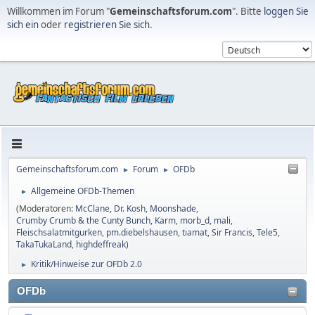
Willkommen im Forum "
Gemeinschaftsforum.com
". Bitte
loggen Sie
sich ein
oder
registrieren Sie sich
.
Gemeinschaftsforum.com
Forum
OFDb
►
►
Allgemeine OFDb-Themen
►
(Moderatoren:
McClane
,
Dr. Kosh
,
Moonshade
,
Crumby Crumb & the Cunty Bunch
,
Karm
,
morb_d
,
mali
,
Fleischsalatmitgurken
,
pm.diebelshausen
,
tiamat
,
Sir Francis
,
Tele5
,
TakaTukaLand
,
highdeffreak
)
Kritik/Hinweise zur OFDb 2.0
►
OFDb