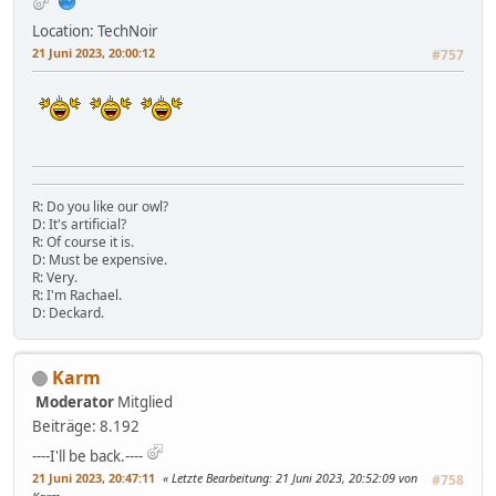
Location: TechNoir
21 Juni 2023, 20:00:12
#757
R: Do you like our owl?
D: It's artificial?
R: Of course it is.
D: Must be expensive.
R: Very.
R: I'm Rachael.
D: Deckard.
Karm
Moderator
Mitglied
Beiträge: 8.192
----I'll be back.----
21 Juni 2023, 20:47:11
Letzte Bearbeitung
: 21 Juni 2023, 20:52:09 von
#758