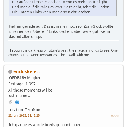
nur auf der Filmseite löschen. Wenn es mehr als fünf gibt
und man auf die "alle Reviews"-Seite geht, fehlt die Option.
Die unteren Links kann man also nicht löschen.
Fiel mir gerade auf: Das ist immer noch so. Zum Glück wollte
ich einen der "oberen" Links löschen, aber wäre gut, wenn
das mit allen ginge.
Through the darkness of future's past, the magician longs to see. One
chants out between two worlds "Fire... walk with me."
endoskelett
OFDB18+
Mitglied
Beiträge: 1.997
All those moments will be
lost in time ...
Location: TechNoir
22 Juni 2023, 21:17:25
#770
Ich glaube es wurde breits genannt, aber: