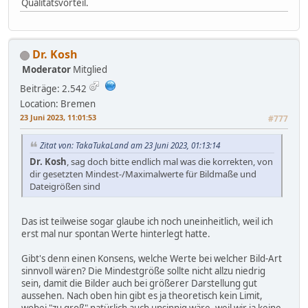
Qualitätsvorteil.
Dr. Kosh
Moderator
Mitglied
Beiträge: 2.542
Location: Bremen
23 Juni 2023, 11:01:53
#777
Zitat von: TakaTukaLand am 23 Juni 2023, 01:13:14
Dr. Kosh
, sag doch bitte endlich mal was die korrekten, von
dir gesetzten Mindest-/Maximalwerte für Bildmaße und
Dateigrößen sind
Das ist teilweise sogar glaube ich noch uneinheitlich, weil ich
erst mal nur spontan Werte hinterlegt hatte.
Gibt's denn einen Konsens, welche Werte bei welcher Bild-Art
sinnvoll wären? Die Mindestgröße sollte nicht allzu niedrig
sein, damit die Bilder auch bei größerer Darstellung gut
aussehen. Nach oben hin gibt es ja theoretisch kein Limit,
wobei "zu groß" natürlich auch unsinnig wäre, weil wir ja keine