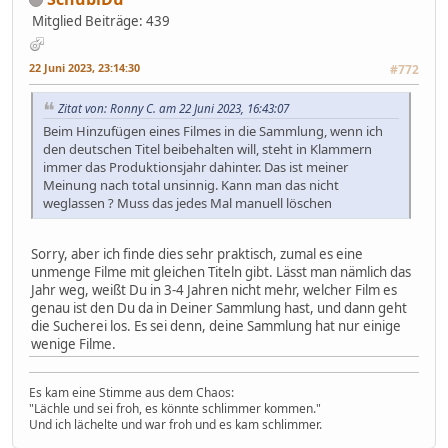
Mitglied
Beiträge: 439
22 Juni 2023, 23:14:30
#772
Zitat von: Ronny C. am 22 Juni 2023, 16:43:07
Beim Hinzufügen eines Filmes in die Sammlung, wenn ich
den deutschen Titel beibehalten will, steht in Klammern
immer das Produktionsjahr dahinter. Das ist meiner
Meinung nach total unsinnig. Kann man das nicht
weglassen ? Muss das jedes Mal manuell löschen
Sorry, aber ich finde dies sehr praktisch, zumal es eine
unmenge Filme mit gleichen Titeln gibt. Lässt man nämlich das
Jahr weg, weißt Du in 3-4 Jahren nicht mehr, welcher Film es
genau ist den Du da in Deiner Sammlung hast, und dann geht
die Sucherei los. Es sei denn, deine Sammlung hat nur einige
wenige Filme.
Es kam eine Stimme aus dem Chaos:
"Lächle und sei froh, es könnte schlimmer kommen."
Und ich lächelte und war froh und es kam schlimmer.