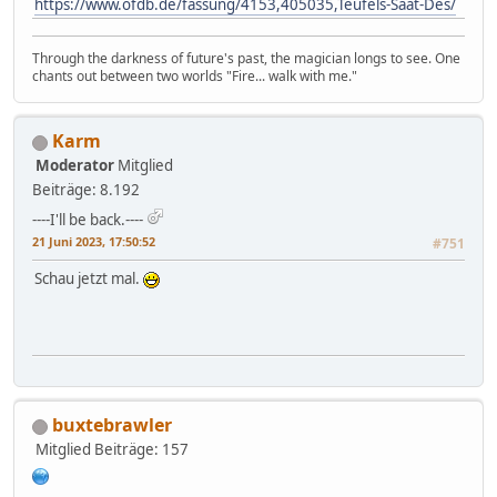
https://www.ofdb.de/fassung/4153,405035,Teufels-Saat-Des/
Through the darkness of future's past, the magician longs to see. One
chants out between two worlds "Fire... walk with me."
Karm
Moderator
Mitglied
Beiträge: 8.192
----I'll be back.----
21 Juni 2023, 17:50:52
#751
Schau jetzt mal.
buxtebrawler
Mitglied
Beiträge: 157