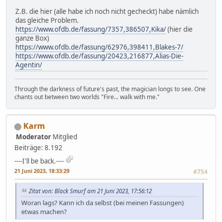
Z.B. die hier (alle habe ich noch nicht gecheckt) habe nämlich
das gleiche Problem.
https://www.ofdb.de/fassung/7357,386507,Kika/
(hier die
ganze Box)
https://www.ofdb.de/fassung/62976,398411,Blakes-7/
https://www.ofdb.de/fassung/20423,216877,Alias-Die-
Agentin/
Through the darkness of future's past, the magician longs to see. One
chants out between two worlds "Fire... walk with me."
Karm
Moderator
Mitglied
Beiträge: 8.192
----I'll be back.----
21 Juni 2023, 18:33:29
#754
Zitat von: Black Smurf am 21 Juni 2023, 17:56:12
Woran lags? Kann ich da selbst (bei meinen Fassungen)
etwas machen?