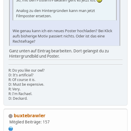
So, mit den Postern/Plakaten geht es jetzt los.
Analog zu den Hintergründen kann man jetzt
Filmposter ersetzen.
Wie genau kann ich ein neues Poster hochladen? Bei Klick
aufs bisherige Motiv passiert nichts. Oder ist das eine
Rechtefrage?
Ganz unten auf Eintrag bearbeiten. Dort gelangst du zu
Hintergrundbild und Poster.
R: Do you like our owl?
D: It's artificial?
R: Of course it is.
D: Must be expensive.
R: Very.
R: I'm Rachael.
D: Deckard.
buxtebrawler
Mitglied
Beiträge: 157