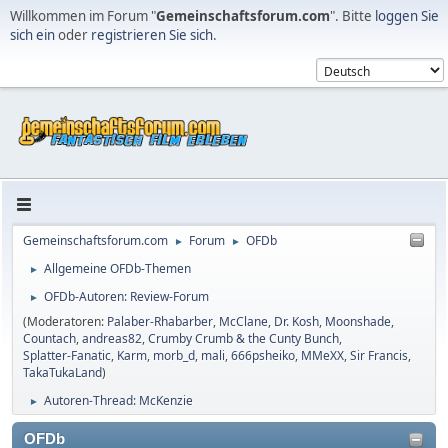
Willkommen im Forum "
Gemeinschaftsforum.com
". Bitte
loggen Sie
sich ein
oder
registrieren Sie sich
.
Gemeinschaftsforum.com
Forum
OFDb
►
►
Allgemeine OFDb-Themen
►
OFDb-Autoren: Review-Forum
►
(Moderatoren:
Palaber-Rhabarber
,
McClane
,
Dr. Kosh
,
Moonshade
,
Countach
,
andreas82
,
Crumby Crumb & the Cunty Bunch
,
Splatter-Fanatic
,
Karm
,
morb_d
,
mali
,
666psheiko
,
MMeXX
,
Sir Francis
,
TakaTukaLand
)
Autoren-Thread: McKenzie
►
OFDb