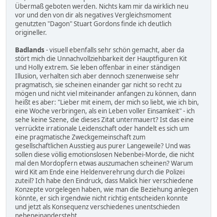
Übermaß geboten werden. Nichts kam mir da wirklich neu
vor und den von dir als negatives Vergleichsmoment
genutzten "Dagon" Stuart Gordons finde ich deutlich
origineller.
Badlands
- visuell ebenfalls sehr schön gemacht, aber da
stört mich die Unnachvollziehbarkeit der Hauptfiguren Kit
und Holly extrem. Sie leben offenbar in einer ständigen
Illusion, verhalten sich aber dennoch szenenweise sehr
pragmatisch, sie scheinen einander gar nicht so recht zu
mögen und nicht viel miteinander anfangen zu können, dann
heißt es aber: "Lieber mit einem, der mich so liebt, wie ich bin,
eine Woche verbringen, als ein Leben voller Einsamkeit" - ich
sehe keine Szene, die dieses Zitat untermauert? Ist das eine
verrückte irrationale Leidenschaft oder handelt es sich um
eine pragmatische Zweckgemeinschaft zum
gesellschaftlichen Ausstieg aus purer Langeweile? Und was
sollen diese völlig emotionslosen Nebenbei-Morde, die nicht
mal den Mordopfern etwas auszumachen scheinen? Warum
wird Kit am Ende eine Heldenverehrung durch die Polizei
zuteil? Ich habe den Eindruck, dass Malick hier verschiedene
Konzepte vorgelegen haben, wie man die Beziehung anlegen
könnte, er sich irgendwie nicht richtig entscheiden konnte
und jetzt als Konsequenz verschiedenes unentschieden
nebeneinandersteht.