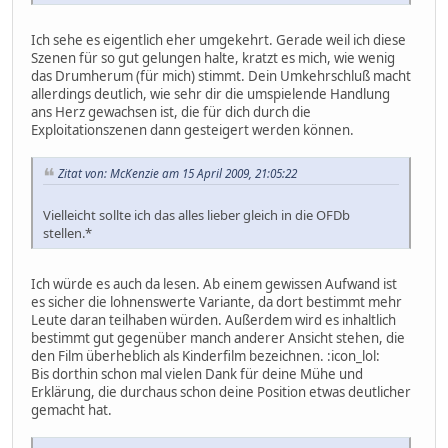
Ich sehe es eigentlich eher umgekehrt. Gerade weil ich diese
Szenen für so gut gelungen halte, kratzt es mich, wie wenig
das Drumherum (für mich) stimmt. Dein Umkehrschluß macht
allerdings deutlich, wie sehr dir die umspielende Handlung
ans Herz gewachsen ist, die für dich durch die
Exploitationszenen dann gesteigert werden können.
Zitat von: McKenzie am 15 April 2009, 21:05:22
Vielleicht sollte ich das alles lieber gleich in die OFDb
stellen.*
Ich würde es auch da lesen. Ab einem gewissen Aufwand ist
es sicher die lohnenswerte Variante, da dort bestimmt mehr
Leute daran teilhaben würden. Außerdem wird es inhaltlich
bestimmt gut gegenüber manch anderer Ansicht stehen, die
den Film überheblich als Kinderfilm bezeichnen. :icon_lol:
Bis dorthin schon mal vielen Dank für deine Mühe und
Erklärung, die durchaus schon deine Position etwas deutlicher
gemacht hat.