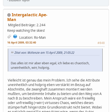
-
Elizabeth Taylor
Intergalactic Ape-
Man
Mitglied
Beiträge: 2.244
Keep watching the skies!
Location: Ro-Man
16 April 2009, 03:32:40
#848
Zitat von: McKenzie am 15 April 2009, 21:05:22
Das alles ist mir aber eben egal, ich liebe es chaotisch,
uneinheitlich, wirr, holprig.
Vielleicht ist genau das mein Problem. Ich sehe die Attribute
uneinheitlich und holprig eben verstärkt im Bezug auf
Abschnitte, die zwanghaft zusammen montiert werden
mußten, um bestimmte Inhalte zu bieten und den Weg von A
nach B zu beschreiben. Mein Anspruch wäre ein freiwillig
oder unfreiwillig (=wirr) virtuoses Chaos, welches dieses
stümperhaft hingerotzte Grundkonstrukt nicht bietet. Wobei
es natürlich genial für einen Krimi wäre, wenn der Autor