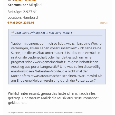
Stammuser
Mitglied
Beiträge: 2.927
Location: Hamburch
6 Mai 2009, 20:56:03
#850
Zitat von: Hedning am 6 Mai 2009, 16:04:39
"Lieber mit einem, der mich so liebt, wie ich bin, eine Woche
verbringen, als ein Leben voller Einsamkeit" - ich sehe keine
Szene, die dieses Zitat untermauert? Ist das eine verrückte
irrationale Leidenschaft oder handelt es sich um eine
pragmatische Zweckgemeinschaft zum gesellschaftlichen
Ausstieg aus purer Langeweile? Und was sollen diese völlig
emotionslosen Nebenbei-Morde, die nicht mal den
Mordopfern etwas auszumachen scheinen? Warum wird Kit
am Ende eine Heldenverehrung durch die Polizei zuteil?
Wirklich interessant, genau das hatte ich mich auch alles
gefragt. Und warum Malick die Musik aus "True Romance"
geklaut hat.
Das war jetzt dummdreist-plump, aber wenn ihn das nicht aus der Tea-Time-Reserve lockt, dann weiß ich auch nicht mehr.