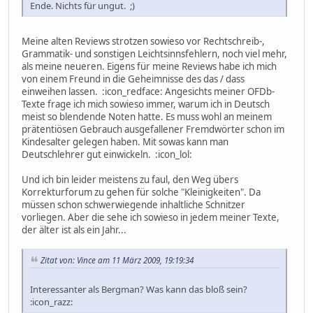
Ende. Nichts für ungut. ;)
Meine alten Reviews strotzen sowieso vor Rechtschreib-,
Grammatik- und sonstigen Leichtsinnsfehlern, noch viel mehr,
als meine neueren. Eigens für meine Reviews habe ich mich
von einem Freund in die Geheimnisse des das / dass
einweihen lassen. :icon_redface: Angesichts meiner OFDb-
Texte frage ich mich sowieso immer, warum ich in Deutsch
meist so blendende Noten hatte. Es muss wohl an meinem
prätentiösen Gebrauch ausgefallener Fremdwörter schon im
Kindesalter gelegen haben. Mit sowas kann man
Deutschlehrer gut einwickeln. :icon_lol:
Und ich bin leider meistens zu faul, den Weg übers
Korrekturforum zu gehen für solche "Kleinigkeiten". Da
müssen schon schwerwiegende inhaltliche Schnitzer
vorliegen. Aber die sehe ich sowieso in jedem meiner Texte,
der älter ist als ein Jahr...
Zitat von: Vince am 11 März 2009, 19:19:34
Interessanter als Bergman? Was kann das bloß sein?
:icon_razz: