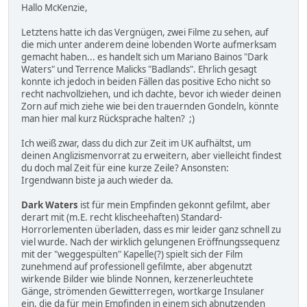
Hallo McKenzie,
Letztens hatte ich das Vergnügen, zwei Filme zu sehen, auf
die mich unter anderem deine lobenden Worte aufmerksam
gemacht haben... es handelt sich um Mariano Bainos "Dark
Waters" und Terrence Malicks "Badlands". Ehrlich gesagt
konnte ich jedoch in beiden Fällen das positive Echo nicht so
recht nachvollziehen, und ich dachte, bevor ich wieder deinen
Zorn auf mich ziehe wie bei den trauernden Gondeln, könnte
man hier mal kurz Rücksprache halten? ;)
Ich weiß zwar, dass du dich zur Zeit im UK aufhältst, um
deinen Anglizismenvorrat zu erweitern, aber vielleicht findest
du doch mal Zeit für eine kurze Zeile? Ansonsten:
Irgendwann biste ja auch wieder da.
Dark Waters
ist für mein Empfinden gekonnt gefilmt, aber
derart mit (m.E. recht klischeehaften) Standard-
Horrorlementen überladen, dass es mir leider ganz schnell zu
viel wurde. Nach der wirklich gelungenen Eröffnungssequenz
mit der "weggespülten" Kapelle(?) spielt sich der Film
zunehmend auf professionell gefilmte, aber abgenutzt
wirkende Bilder wie blinde Nonnen, kerzenerleuchtete
Gänge, strömenden Gewitterregen, wortkarge Insulaner
ein, die da für mein Empfinden in einem sich abnutzenden