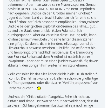
noch sein Atmen hören oder seine Opfer zu Gesicht
bekommen. Aber man würde seine Präsenz spüren. Genau
das ist in DON'T TORTURE A DUCKLING meinem Empfinden
nach gegeben. Und da ich den Großteil meiner Kindheit /
Jugend auf dem Land verbracht habe, bin ich für eine solche
"rural fiction" natürlich besonders empfänglich. :icon_twisted:
Und die beiden großen Exploitation-Szenen des Films... gut...
da sind die Gäule dem antiklerikalen Fulci natürlich
durchgegangen. Aber da ich selbst diese Haltung teile, kann
ich ihm das kaum verübeln und sehe hinter diesen Szenen
eine giftige Sardonie, die mir tendenziell zusagt - zumal der
Film durchaus bewusst zwischen Subtilität und Reißbrett hin-
und herspringt, offensichtlich mit Genuss. Die Ermordung
von Florinda Bolkan auf dem Friedhof ist natürlich purer
Eskapismus - aber der muss einen ja nicht zwangsläufig davon
abhalten, den übrigen Film weiterhin ernstzunehmen.
Vielleicht sollte ich das alles lieber gleich in die OFDb stellen.*
:icon_lol: Der Film ist wundervoll, alleine schon die großartige
Eröffnungssequenz oder die bizarre "Verführungsszene" von
Barbara Bouchet...
Und was die "Childploitation" angeht... Sehe ich nicht so,
einfach und simpel. Ist zwar sehr gut nachvollziehbar, dass du
zu diesem Schluss gekommen bist (zumal es ja noch einige