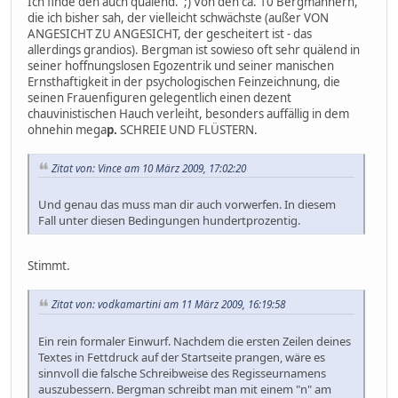
Ich finde den auch quälend. ;) Von den ca. 10 Bergmännern,
die ich bisher sah, der vielleicht schwächste (außer VON
ANGESICHT ZU ANGESICHT, der gescheitert ist - das
allerdings grandios). Bergman ist sowieso oft sehr quälend in
seiner hoffnungslosen Egozentrik und seiner manischen
Ernsthaftigkeit in der psychologischen Feinzeichnung, die
seinen Frauenfiguren gelegentlich einen dezent
chauvinistischen Hauch verleiht, besonders auffällig in dem
ohnehin mega
p.
SCHREIE UND FLÜSTERN.
Zitat von: Vince am 10 März 2009, 17:02:20
Und genau das muss man dir auch vorwerfen. In diesem
Fall unter diesen Bedingungen hundertprozentig.
Stimmt.
Zitat von: vodkamartini am 11 März 2009, 16:19:58
Ein rein formaler Einwurf. Nachdem die ersten Zeilen deines
Textes in Fettdruck auf der Startseite prangen, wäre es
sinnvoll die falsche Schreibweise des Regisseurnamens
auszubessern. Bergman schreibt man mit einem "n" am