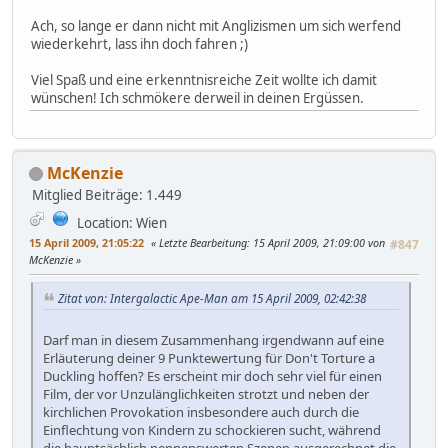
Ach, so lange er dann nicht mit Anglizismen um sich werfend
wiederkehrt, lass ihn doch fahren ;)
Viel Spaß und eine erkenntnisreiche Zeit wollte ich damit
wünschen! Ich schmökere derweil in deinen Ergüssen.
McKenzie
Mitglied
Beiträge: 1.449
Location: Wien
15 April 2009, 21:05:22
Letzte Bearbeitung
: 15 April 2009, 21:09:00 von
#847
McKenzie
Zitat von: Intergalactic Ape-Man am 15 April 2009, 02:42:38
Darf man in diesem Zusammenhang irgendwann auf eine
Erläuterung deiner 9 Punktewertung für Don't Torture a
Duckling hoffen? Es erscheint mir doch sehr viel für einen
Film, der vor Unzulänglichkeiten strotzt und neben der
kirchlichen Provokation insbesondere auch durch die
Einflechtung von Kindern zu schockieren sucht, während
die hauptsächlich nennenswerten Szenen ausgerechnet die