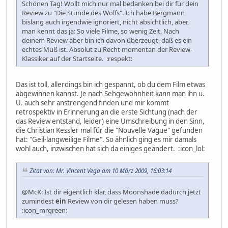
Schönen Tag! Wollt mich nur mal bedanken bei dir für dein
Review zu "Die Stunde des Wolfs". Ich habe Bergmann
bislang auch irgendwie ignoriert, nicht absichtlich, aber,
man kennt das ja: So viele Filme, so wenig Zeit. Nach
deinem Review aber bin ich davon überzeugt, daß es ein
echtes Muß ist. Absolut zu Recht momentan der Review-
Klassiker auf der Startseite. :respekt:
Das ist toll, allerdings bin ich gespannt, ob du dem Film etwas
abgewinnen kannst. Je nach Sehgewohnheit kann man ihn u.
U. auch sehr anstrengend finden und mir kommt
retrospektiv in Erinnerung an die erste Sichtung (nach der
das Review entstand, leider) eine Umschreibung in den Sinn,
die Christian Kessler mal für die "Nouvelle Vague" gefunden
hat: "Geil-langweilige Filme". So ähnlich ging es mir damals
wohl auch, inzwischen hat sich da einiges geändert. :icon_lol:
Zitat von: Mr. Vincent Vega am 10 März 2009, 16:03:14
@McK: Ist dir eigentlich klar, dass Moonshade dadurch jetzt
zumindest
ein
Review von dir gelesen haben muss?
:icon_mrgreen: