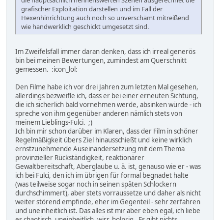
grafischer Exploitation darstellen und im Fall der
Hexenhinrichtung auch noch so unverschämt mitreißend
wie handwerklich geschickt umgesetzt sind.
Im Zweifelsfall immer daran denken, dass ich irreal generös
bin bei meinen Bewertungen, zumindest am Querschnitt
gemessen. :icon_lol:
Den Filme habe ich vor drei Jahren zum letzten Mal gesehen,
allerdings bezweifle ich, dass er bei einer erneuten Sichtung,
die ich sicherlich bald vornehmen werde, absinken würde - ich
spreche von ihm gegenüber anderen nämlich stets von
meinem Lieblings-Fulci. ;)
Ich bin mir schon darüber im Klaren, dass der Film in schöner
Regelmäßigkeit übers Ziel hinausschießt und keine wirklich
ernstzunehmende Auseinandersetzung mit dem Thema
provinzieller Rückständigkeit, reaktionärer
Gewaltbereitschaft, Aberglaube u. ä. ist, genauso wie er - was
ich bei Fulci, den ich im übrigen für formal begnadet halte
(was teilweise sogar noch in seinen späten Schlockern
durchschimmert), aber stets vorraussetze und daher als nicht
weiter störend empfinde, eher im Gegenteil - sehr zerfahren
und uneinheitlich ist. Das alles ist mir aber eben egal, ich liebe
es chaotisch, uneinheitlich, wirr, holprig. Es gibt nichts