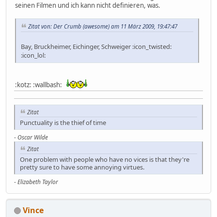
seinen Filmen und ich kann nicht definieren, was.
Zitat von: Der Crumb (awesome) am 11 März 2009, 19:47:47
Bay, Bruckheimer, Eichinger, Schweiger :icon_twisted:
:icon_lol:
:kotz: :wallbash:
Zitat
Punctuality is the thief of time
-
Oscar Wilde
Zitat
One problem with people who have no vices is that they're
pretty sure to have some annoying virtues.
-
Elizabeth Taylor
Vince