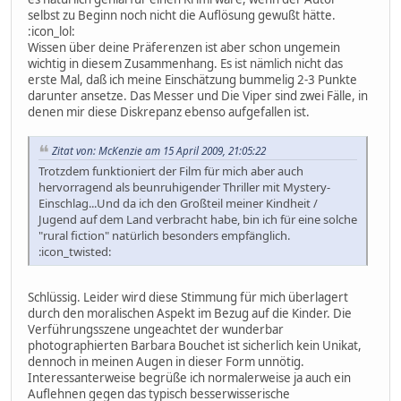
selbst zu Beginn noch nicht die Auflösung gewußt hätte.
:icon_lol:
Wissen über deine Präferenzen ist aber schon ungemein
wichtig in diesem Zusammenhang. Es ist nämlich nicht das
erste Mal, daß ich meine Einschätzung bummelig 2-3 Punkte
darunter ansetze. Das Messer und Die Viper sind zwei Fälle, in
denen mir diese Diskrepanz ebenso aufgefallen ist.
Zitat von: McKenzie am 15 April 2009, 21:05:22
Trotzdem funktioniert der Film für mich aber auch
hervorragend als beunruhigender Thriller mit Mystery-
Einschlag...Und da ich den Großteil meiner Kindheit /
Jugend auf dem Land verbracht habe, bin ich für eine solche
"rural fiction" natürlich besonders empfänglich.
:icon_twisted:
Schlüssig. Leider wird diese Stimmung für mich überlagert
durch den moralischen Aspekt im Bezug auf die Kinder. Die
Verführungsszene ungeachtet der wunderbar
photographierten Barbara Bouchet ist sicherlich kein Unikat,
dennoch in meinen Augen in dieser Form unnötig.
Interessanterweise begrüße ich normalerweise ja auch ein
Auflehnen gegen das typisch besserwisserische