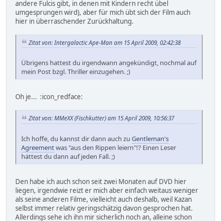
andere Fulcis gibt, in denen mit Kindern recht übel
umgesprungen wird), aber für mich übt sich der Film auch
hier in überraschender Zurückhaltung.
Zitat von: Intergalactic Ape-Man am 15 April 2009, 02:42:38
Übrigens hattest du irgendwann angekündigt, nochmal auf
mein Post bzgl. Thriller einzugehen. ;)
Oh je... :icon_redface:
Zitat von: MMeXX (Fischkutter) am 15 April 2009, 10:56:37
Ich hoffe, du kannst dir dann auch zu
Gentleman's
Agreement
was "aus den Rippen leiern"!? Einen Leser
hättest du dann auf jeden Fall. ;)
Den habe ich auch schon seit zwei Monaten auf DVD hier
liegen, irgendwie reizt er mich aber einfach weitaus weniger
als seine anderen Filme, vielleicht auch deshalb, weil Kazan
selbst immer relativ geringschätzig davon gesprochen hat.
Allerdings sehe ich ihn mir sicherlich noch an, alleine schon