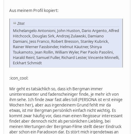
Aus meinem Profil kopiert:
Zitat
Michelangelo Antonioni, John Huston, Dario Argento, Alfred
Hitchcock, Douglas Sirk, Andrzej Zulawski, Damiano
Damiani, Jess Franco, Robert Bresson, Stanley Kubrick,
Rainer Werner Fassbinder, Helmut Käutner, Shinya
Tsukamoto, Jean Rollin, William Wyler, Pier Paolo Pasolini,
Harald Reinl, Samuel Fuller, Richard Lester, Vincente Minnelli,
Eckhart Schmidt
:icon_cool:
Mir geht es tatsächlich so, dass ich Bergman immer
uninteressanter und fadenscheiniger finde, je mehr ich von
ihm sehe. Ich finde zwar fast alles toll (PERSONA ist erst einige
Wochen her), aber aus irgendeinem Grund fehlt mir da
etwas, ist mir Bergman persönlich einfach nicht wichtig. Es
kommt zwar häufig vor, dass man einen Regisseur interessant
findet aber dennoch nicht als persönlichen Liebling, bei
meinen Wertungen der Bergman-Filme stellt dieser Eindruck
aber schon ein Paradoxon dar. Es stört mich irgendetwas an