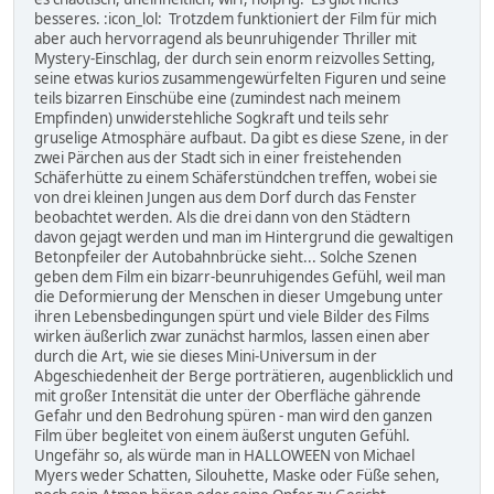
besseres. :icon_lol: Trotzdem funktioniert der Film für mich
aber auch hervorragend als beunruhigender Thriller mit
Mystery-Einschlag, der durch sein enorm reizvolles Setting,
seine etwas kurios zusammengewürfelten Figuren und seine
teils bizarren Einschübe eine (zumindest nach meinem
Empfinden) unwiderstehliche Sogkraft und teils sehr
gruselige Atmosphäre aufbaut. Da gibt es diese Szene, in der
zwei Pärchen aus der Stadt sich in einer freistehenden
Schäferhütte zu einem Schäferstündchen treffen, wobei sie
von drei kleinen Jungen aus dem Dorf durch das Fenster
beobachtet werden. Als die drei dann von den Städtern
davon gejagt werden und man im Hintergrund die gewaltigen
Betonpfeiler der Autobahnbrücke sieht... Solche Szenen
geben dem Film ein bizarr-beunruhigendes Gefühl, weil man
die Deformierung der Menschen in dieser Umgebung unter
ihren Lebensbedingungen spürt und viele Bilder des Films
wirken äußerlich zwar zunächst harmlos, lassen einen aber
durch die Art, wie sie dieses Mini-Universum in der
Abgeschiedenheit der Berge porträtieren, augenblicklich und
mit großer Intensität die unter der Oberfläche gährende
Gefahr und den Bedrohung spüren - man wird den ganzen
Film über begleitet von einem äußerst unguten Gefühl.
Ungefähr so, als würde man in HALLOWEEN von Michael
Myers weder Schatten, Silouhette, Maske oder Füße sehen,