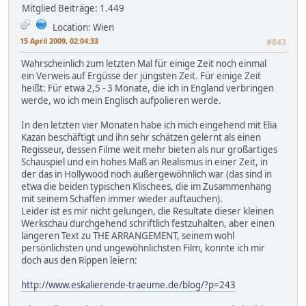
Mitglied
Beiträge: 1.449
Location: Wien
15 April 2009, 02:04:33
#843
Wahrscheinlich zum letzten Mal für einige Zeit noch einmal
ein Verweis auf Ergüsse der jüngsten Zeit. Für einige Zeit
heißt: Für etwa 2,5 - 3 Monate, die ich in England verbringen
werde, wo ich mein Englisch aufpolieren werde.
In den letzten vier Monaten habe ich mich eingehend mit Elia
Kazan beschäftigt und ihn sehr schätzen gelernt als einen
Regisseur, dessen Filme weit mehr bieten als nur großartiges
Schauspiel und ein hohes Maß an Realismus in einer Zeit, in
der das in Hollywood noch außergewöhnlich war (das sind in
etwa die beiden typischen Klischees, die im Zusammenhang
mit seinem Schaffen immer wieder auftauchen).
Leider ist es mir nicht gelungen, die Resultate dieser kleinen
Werkschau durchgehend schriftlich festzuhalten, aber einen
längeren Text zu THE ARRANGEMENT, seinem wohl
persönlichsten und ungewöhnlichsten Film, konnte ich mir
doch aus den Rippen leiern:
http://www.eskalierende-traeume.de/blog/?p=243