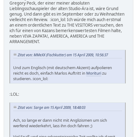
Gregory Peck, der einer meiner absoluten
Lieblingsschauspieler der alten Studio-Ära ist, wäre Grund
genug. Und dann gibt es im September oder zu Weihnachten
vielleicht ein Review. :icon_lol: Ich würde mich auch erstmal
an einem ordentlichen Text zu THE VISITORS versuchen, den
ich für einen von Kazans bemerkenswertesten Filmen halte,
neben VIVA ZAPATA!, AMERICA, AMERICA und THE
ARRANGEMENT.
Zitat von: MMeXX (Fischkutter) am 15 April 2009, 10:56:37
Und zum Englisch (mit deutschem Akzent) aufpolieren
reicht es doch, einfach Marlos Auftritt in
Morituri
zu
studieren. :icon_lol:
:LOL:
Zitat von: Sarge am 15 April 2009, 18:48:03
Ach, so lange er dann nicht mit Anglizismen um sich
werfend wiederkehrt, lass ihn doch fahren ;)
Viel Spaß und eine erkenntnisreiche Zeit wollte ich damit