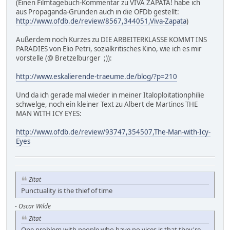
(Einen Filmtagebuch-Kommentar zu VIVA ZAPATA! habe ich
aus Propaganda-Gründen auch in die OFDb gestellt:
http://www.ofdb.de/review/8567,344051,Viva-Zapata
)
Außerdem noch Kurzes zu DIE ARBEITERKLASSE KOMMT INS
PARADIES von Elio Petri, sozialkritisches Kino, wie ich es mir
vorstelle (@ Bretzelburger ;)):
http://www.eskalierende-traeume.de/blog/?p=210
Und da ich gerade mal wieder in meiner Italoploitationphilie
schwelge, noch ein kleiner Text zu Albert de Martinos THE
MAN WITH ICY EYES:
http://www.ofdb.de/review/93747,354507,The-Man-with-Icy-
Eyes
Zitat
Punctuality is the thief of time
-
Oscar Wilde
Zitat
One problem with people who have no vices is that they're