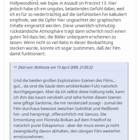
Hollywoodkind, wie bspw. in Assault on Precinct 13. Hier
jedoch habe ich ein ungutes, belastendes Gefühl dabei, weil
ich es für so niederträchtig auf die Gefühlseben hin kalkuliert
empfinde, wie die Opfer hier ungeachtet der graphischen
Inhalte eingesetzt werden. Diese unwirklich-schmutzig-
rückständische Atmosphäre trägt dann sicherlich noch einen
guten Teil dazu bei, die Bilder unbequem erscheinen zu
lassen. Wenn nicht so viel Ratio in dieser Beobachtung
stecken würde, könnte ich sogar zustimmen, daß der Film
damit funktioniert.
Zitat von: McKenzie am 15 April 2009, 21:05:22
Und die beiden großen Exploitation-Szenen des Films...
gut... da sind die Gäule dem antiklerikalen Fulci natürlich
durchgegangen. Aber da ich selbst diese Haltung teile, kann
ich ihm das kaum verübeln und sehe hinter diesen Szenen
eine giftige Sardonie, die mir tendenziell zusagt - zumal der
Film durchaus bewusst zwischen Subtilität und Reißbrett
hin- und herspringt, offensichtlich mit Genuss. Die
Ermordung von Florinda Bolkan auf dem Friedhof ist
natürlich purer Eskapismus - aber der muss einen ja nicht
zwangsläufig davon abhalten, den übrigen Film weiterhin
ernstzunehmen.