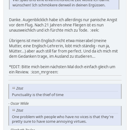
wünschen! Ich schmökere derweil in deinen Ergüssen.
Danke. Augenblicklich habe ich allerdings nur panische Angst
vor dem Flug. Nach 21 Jahren ohne Fliegen ist es nun
unausweichlich und ich fürchte mich zu Tode. :eek:
Übrigens ist mein Englisch nicht etwa miserabel (meine
Mutter, eine Englisch-Lehrerin, lobt mich ständig - nun ja,
Mütter...) aber auch still far from perfect. Und da ich mich mit
dem Gedanken trage, im Ausland zu studieren...
*EDIT: Bitte mich beim nächsten Mal doch einfach gleich um
ein Review. :icon_mrgreen:
Zitat
Punctuality is the thief of time
-
Oscar Wilde
Zitat
One problem with people who have no vices is that they're
pretty sure to have some annoying virtues.