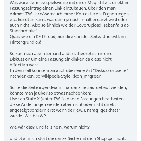
Was wäre denn beispielsweise mit einer Möglichkeit, direkt im
Fassungseintrag einen Link einzubauen, über den man
Admins/EW+lern/wemauchimmer Korrekturen, Ergänzungen
etc. kundtun kann, was dann je nach Inhalt ergänzt wird oder
auch nicht? Also so ähnlich wie der Coverupload? (ebenfalls ab
Standard plus)
Quasi wie ein KF-Thread, nur direkt in der Seite. Und evtl. im
Hintergrund o.ä.
So kann sich aber niemand anders theoretisch in eine
Diskussion um eine Fassung einklinken da diese nicht
öffentlich wäre.
In dem Fall könnte man auch über eine Art "Diskussionsseite"
nachdenken, so Wikipedia-Style. :icon_mrgreen:
Sollte die Seite irgendwann mal ganz neu aufgebaut werden,
könnte man ja über so etwas nachdenken:
User ab Stufe X (unter EW+) können Fassungen bearbeiten,
diese Änderungen werden aber nicht oder nicht direkt
angezeigt sondern erst wenn der jew. Eintrag "gesichtet"
wurde. Wie bei WP.
Wie wär das? Und falls nein, warum nicht?
und btw: mich stört die ganze Sache mit dem Shop gar nicht,