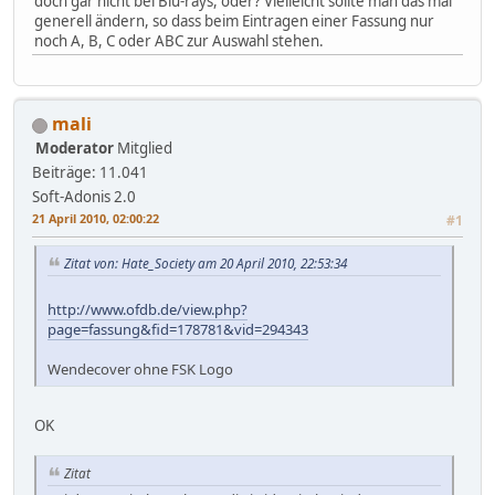
doch gar nicht bei Blu-rays, oder? Vielleicht sollte man das mal
generell ändern, so dass beim Eintragen einer Fassung nur
noch A, B, C oder ABC zur Auswahl stehen.
mali
Moderator
Mitglied
Beiträge: 11.041
Soft-Adonis 2.0
21 April 2010, 02:00:22
#1
Zitat von: Hate_Society am 20 April 2010, 22:53:34
http://www.ofdb.de/view.php?
page=fassung&fid=178781&vid=294343
Wendecover ohne FSK Logo
OK
Zitat