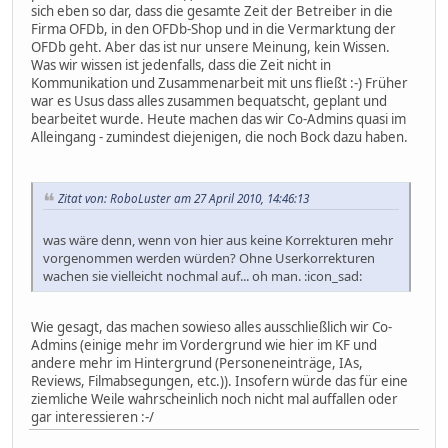
sich eben so dar, dass die gesamte Zeit der Betreiber in die
Firma OFDb, in den OFDb-Shop und in die Vermarktung der
OFDb geht. Aber das ist nur unsere Meinung, kein Wissen.
Was wir wissen ist jedenfalls, dass die Zeit nicht in
Kommunikation und Zusammenarbeit mit uns fließt :-) Früher
war es Usus dass alles zusammen bequatscht, geplant und
bearbeitet wurde. Heute machen das wir Co-Admins quasi im
Alleingang - zumindest diejenigen, die noch Bock dazu haben.
Zitat von: RoboLuster am 27 April 2010, 14:46:13
was wäre denn, wenn von hier aus keine Korrekturen mehr
vorgenommen werden würden? Ohne Userkorrekturen
wachen sie vielleicht nochmal auf... oh man. :icon_sad:
Wie gesagt, das machen sowieso alles ausschließlich wir Co-
Admins (einige mehr im Vordergrund wie hier im KF und
andere mehr im Hintergrund (Personeneinträge, IAs,
Reviews, Filmabsegungen, etc.)). Insofern würde das für eine
ziemliche Weile wahrscheinlich noch nicht mal auffallen oder
gar interessieren :-/