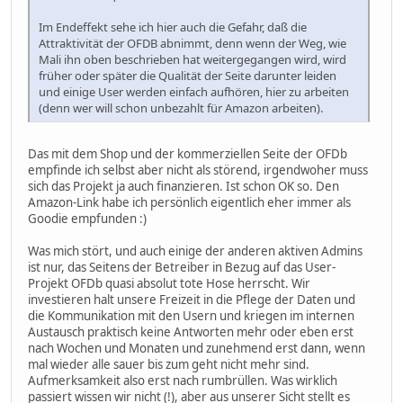
Im Endeffekt sehe ich hier auch die Gefahr, daß die
Attraktivität der OFDB abnimmt, denn wenn der Weg, wie
Mali ihn oben beschrieben hat weitergegangen wird, wird
früher oder später die Qualität der Seite darunter leiden
und einige User werden einfach aufhören, hier zu arbeiten
(denn wer will schon unbezahlt für Amazon arbeiten).
Das mit dem Shop und der kommerziellen Seite der OFDb
empfinde ich selbst aber nicht als störend, irgendwoher muss
sich das Projekt ja auch finanzieren. Ist schon OK so. Den
Amazon-Link habe ich persönlich eigentlich eher immer als
Goodie empfunden :)
Was mich stört, und auch einige der anderen aktiven Admins
ist nur, das Seitens der Betreiber in Bezug auf das User-
Projekt OFDb quasi absolut tote Hose herrscht. Wir
investieren halt unsere Freizeit in die Pflege der Daten und
die Kommunikation mit den Usern und kriegen im internen
Austausch praktisch keine Antworten mehr oder eben erst
nach Wochen und Monaten und zunehmend erst dann, wenn
mal wieder alle sauer bis zum geht nicht mehr sind.
Aufmerksamkeit also erst nach rumbrüllen. Was wirklich
passiert wissen wir nicht (!), aber aus unserer Sicht stellt es