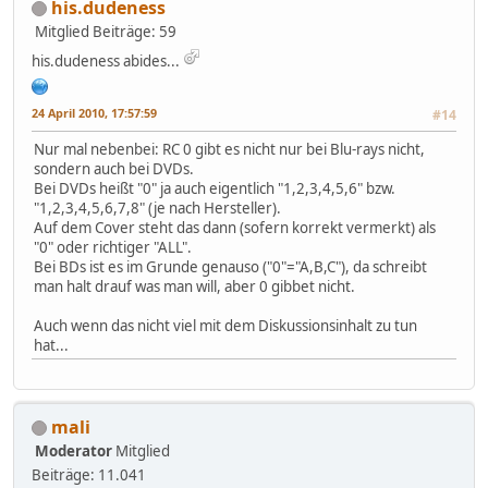
his.dudeness
Mitglied
Beiträge: 59
his.dudeness abides...
24 April 2010, 17:57:59
#14
Nur mal nebenbei: RC 0 gibt es nicht nur bei Blu-rays nicht,
sondern auch bei DVDs.
Bei DVDs heißt "0" ja auch eigentlich "1,2,3,4,5,6" bzw.
"1,2,3,4,5,6,7,8" (je nach Hersteller).
Auf dem Cover steht das dann (sofern korrekt vermerkt) als
"0" oder richtiger "ALL".
Bei BDs ist es im Grunde genauso ("0"="A,B,C"), da schreibt
man halt drauf was man will, aber 0 gibbet nicht.
Auch wenn das nicht viel mit dem Diskussionsinhalt zu tun
hat...
mali
Moderator
Mitglied
Beiträge: 11.041