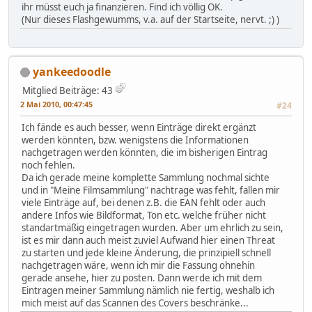
ihr müsst euch ja finanzieren. Find ich völlig OK.
(Nur dieses Flashgewumms, v.a. auf der Startseite, nervt. ;) )
yankeedoodle
Mitglied
Beiträge: 43
2 Mai 2010, 00:47:45
#24
Ich fände es auch besser, wenn Einträge direkt ergänzt
werden könnten, bzw. wenigstens die Informationen
nachgetragen werden könnten, die im bisherigen Eintrag
noch fehlen.
Da ich gerade meine komplette Sammlung nochmal sichte
und in "Meine Filmsammlung" nachtrage was fehlt, fallen mir
viele Einträge auf, bei denen z.B. die EAN fehlt oder auch
andere Infos wie Bildformat, Ton etc. welche früher nicht
standartmäßig eingetragen wurden. Aber um ehrlich zu sein,
ist es mir dann auch meist zuviel Aufwand hier einen Threat
zu starten und jede kleine Änderung, die prinzipiell schnell
nachgetragen wäre, wenn ich mir die Fassung ohnehin
gerade ansehe, hier zu posten. Dann werde ich mit dem
Eintragen meiner Sammlung nämlich nie fertig, weshalb ich
mich meist auf das Scannen des Covers beschränke...