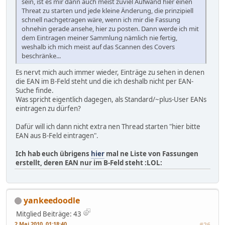
sein, ist es mir dann auch meist zuviel Aufwand hier einen
Threat zu starten und jede kleine Änderung, die prinzipiell
schnell nachgetragen wäre, wenn ich mir die Fassung
ohnehin gerade ansehe, hier zu posten. Dann werde ich mit
dem Eintragen meiner Sammlung nämlich nie fertig,
weshalb ich mich meist auf das Scannen des Covers
beschränke...
Es nervt mich auch immer wieder, Einträge zu sehen in denen
die EAN im B-Feld steht und die ich deshalb nicht per EAN-
Suche finde.
Was spricht eigentlich dagegen, als Standard/~plus-User EANs
eintragen zu dürfen?
Dafür will ich dann nicht extra nen Thread starten "hier bitte
EAN aus B-Feld eintragen".
Ich hab euch übrigens
hier
mal ne Liste von Fassungen
erstellt, deren EAN nur im B-Feld steht :LOL:
yankeedoodle
Mitglied
Beiträge: 43
2 Mai 2010, 01:18:40
#26