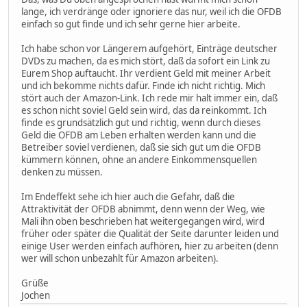
lange, ich verdränge oder ignoriere das nur, weil ich die OFDB
einfach so gut finde und ich sehr gerne hier arbeite.
Ich habe schon vor Längerem aufgehört, Einträge deutscher
DVDs zu machen, da es mich stört, daß da sofort ein Link zu
Eurem Shop auftaucht. Ihr verdient Geld mit meiner Arbeit
und ich bekomme nichts dafür. Finde ich nicht richtig. Mich
stört auch der Amazon-Link. Ich rede mir halt immer ein, daß
es schon nicht soviel Geld sein wird, das da reinkommt. Ich
finde es grundsätzlich gut und richtig, wenn durch dieses
Geld die OFDB am Leben erhalten werden kann und die
Betreiber soviel verdienen, daß sie sich gut um die OFDB
kümmern können, ohne an andere Einkommensquellen
denken zu müssen.
Im Endeffekt sehe ich hier auch die Gefahr, daß die
Attraktivität der OFDB abnimmt, denn wenn der Weg, wie
Mali ihn oben beschrieben hat weitergegangen wird, wird
früher oder später die Qualität der Seite darunter leiden und
einige User werden einfach aufhören, hier zu arbeiten (denn
wer will schon unbezahlt für Amazon arbeiten).
Grüße
Jochen