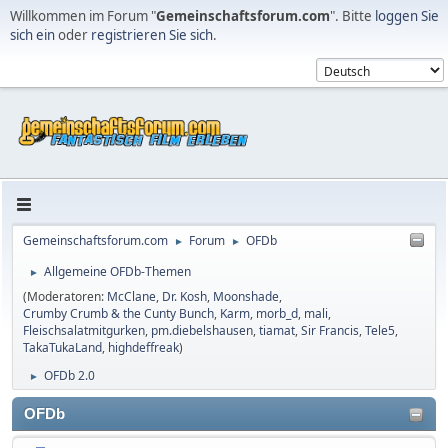
Willkommen im Forum "
Gemeinschaftsforum.com
". Bitte
loggen Sie
sich ein
oder
registrieren Sie sich
.
Gemeinschaftsforum.com
Forum
OFDb
►
►
Allgemeine OFDb-Themen
►
(Moderatoren:
McClane
,
Dr. Kosh
,
Moonshade
,
Crumby Crumb & the Cunty Bunch
,
Karm
,
morb_d
,
mali
,
Fleischsalatmitgurken
,
pm.diebelshausen
,
tiamat
,
Sir Francis
,
Tele5
,
TakaTukaLand
,
highdeffreak
)
OFDb 2.0
►
OFDb