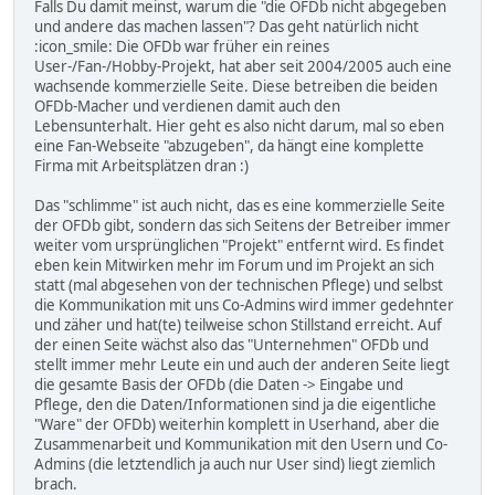
Falls Du damit meinst, warum die "die OFDb nicht abgegeben
und andere das machen lassen"? Das geht natürlich nicht
:icon_smile: Die OFDb war früher ein reines
User-/Fan-/Hobby-Projekt, hat aber seit 2004/2005 auch eine
wachsende kommerzielle Seite. Diese betreiben die beiden
OFDb-Macher und verdienen damit auch den
Lebensunterhalt. Hier geht es also nicht darum, mal so eben
eine Fan-Webseite "abzugeben", da hängt eine komplette
Firma mit Arbeitsplätzen dran :)
Das "schlimme" ist auch nicht, das es eine kommerzielle Seite
der OFDb gibt, sondern das sich Seitens der Betreiber immer
weiter vom ursprünglichen "Projekt" entfernt wird. Es findet
eben kein Mitwirken mehr im Forum und im Projekt an sich
statt (mal abgesehen von der technischen Pflege) und selbst
die Kommunikation mit uns Co-Admins wird immer gedehnter
und zäher und hat(te) teilweise schon Stillstand erreicht. Auf
der einen Seite wächst also das "Unternehmen" OFDb und
stellt immer mehr Leute ein und auch der anderen Seite liegt
die gesamte Basis der OFDb (die Daten -> Eingabe und
Pflege, den die Daten/Informationen sind ja die eigentliche
"Ware" der OFDb) weiterhin komplett in Userhand, aber die
Zusammenarbeit und Kommunikation mit den Usern und Co-
Admins (die letztendlich ja auch nur User sind) liegt ziemlich
brach.