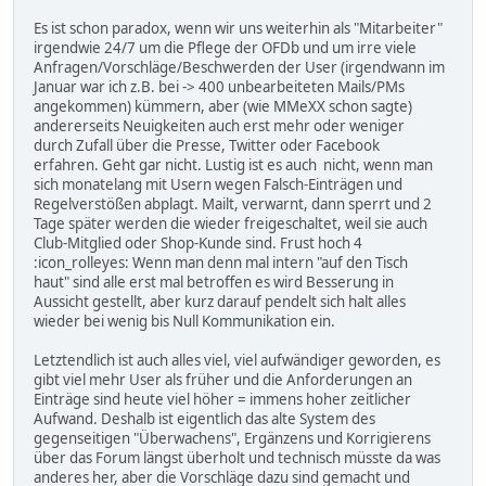
Es ist schon paradox, wenn wir uns weiterhin als "Mitarbeiter"
irgendwie 24/7 um die Pflege der OFDb und um irre viele
Anfragen/Vorschläge/Beschwerden der User (irgendwann im
Januar war ich z.B. bei -> 400 unbearbeiteten Mails/PMs
angekommen) kümmern, aber (wie MMeXX schon sagte)
andererseits Neuigkeiten auch erst mehr oder weniger
durch Zufall über die Presse, Twitter oder Facebook
erfahren. Geht gar nicht. Lustig ist es auch nicht, wenn man
sich monatelang mit Usern wegen Falsch-Einträgen und
Regelverstößen abplagt. Mailt, verwarnt, dann sperrt und 2
Tage später werden die wieder freigeschaltet, weil sie auch
Club-Mitglied oder Shop-Kunde sind. Frust hoch 4
:icon_rolleyes: Wenn man denn mal intern "auf den Tisch
haut" sind alle erst mal betroffen es wird Besserung in
Aussicht gestellt, aber kurz darauf pendelt sich halt alles
wieder bei wenig bis Null Kommunikation ein.
Letztendlich ist auch alles viel, viel aufwändiger geworden, es
gibt viel mehr User als früher und die Anforderungen an
Einträge sind heute viel höher = immens hoher zeitlicher
Aufwand. Deshalb ist eigentlich das alte System des
gegenseitigen "Überwachens", Ergänzens und Korrigierens
über das Forum längst überholt und technisch müsste da was
anderes her, aber die Vorschläge dazu sind gemacht und