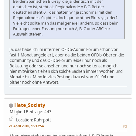
Bei der Spanischen Blu-ray, die ja identisch mit der
deutschen ist, steht als Regionalcode A B C. Bei der
deutschen steht 0... das hatten wir ja schonmal mit den
Regionalcodes. 0 gibt es doch gar nicht bei Blu-rays, oder?
Vielleicht sollte man das mal generell ändern, so dass beim
Eintragen einer Fassung nur noch A, B, C oder ABC zur
Auswahl stehen.
Ja, das habe ich im internen OFDb-Admin Forum schon vor
fast 1 Monat angeleiert, aber da die beiden OFDb-Oberen die
Community und das OFDb-Forum leider nur noch als
Belastung oder so ansehen und nur noch seltenst möglich
hier mitwirken ziehen sich solche Sachen immer Wochen und
Monate hin. Mein letztes Posting dazu ist vom 01.04 und
bisher noch ohne Antwort.
Hate_Society
Mitglied
Beiträge: 443
Location: Ruhrpott
21 April 2010, 15:13:54
#2
Aber wieso steht denn bei der spanischen A B C? (was ja