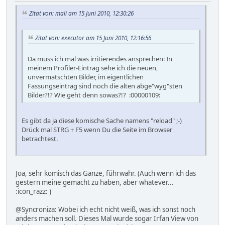
Zitat von: mali am 15 Juni 2010, 12:30:26
Zitat von: executor am 15 Juni 2010, 12:16:56
Da muss ich mal was irritierendes ansprechen: In
meinem Profiler-Eintrag sehe ich die neuen,
unvermatschten Bilder, im eigentlichen
Fassungseintrag sind noch die alten abge"wyg"sten
Bilder?!? Wie geht denn sowas?!? :00000109:
Es gibt da ja diese komische Sache namens "reload" ;-)
Drück mal STRG + F5 wenn Du die Seite im Browser
betrachtest.
Joa, sehr komisch das Ganze, führwahr. (Auch wenn ich das
gestern meine gemacht zu haben, aber whatever...
:icon_razz: )
@Syncroniza: Wobei ich echt nicht weiß, was ich sonst noch
anders machen soll. Dieses Mal wurde sogar Irfan View von