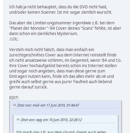
Ich hab ja nicht behauptet, dass du die DVD nicht hast,
und/oder keinen Scanner. Ist mir sogar ziemlich wurscht.
Das aber die Limitierungsnummer irgendwie z.B. bei dem
"Planet der Monster"-'84 Cover deines "Scans" fehlte, ist aber
dann schon ein ziemliches Mysterium.
:LOL:
Versteh mich nicht falsch, dass man einfach ein
zurechtgeschnittes Cover aus dem Internet reinstellt finde
ich nicht ansatzweise schlimm, im Gegenteil, wenn '84 und Co.
ihre Cover hochaufgelöst bereits schön ins Internet stellen
und sogar noch angeben, dass man diese gerne zum
Eintragen nutzen kann, finde ich das alles mehr als ok und
greife auch selbst gerne aus purer Faulheit auch liebend
gerne darauf zurück.
EDIT:
Zitat von: mali am 17 Juni 2010, 01:44:47
Zitat von: wyg am 16 Juni 2010, 22:28:12
Ich mach das z.B. aus dem Grund, damit auch jeder