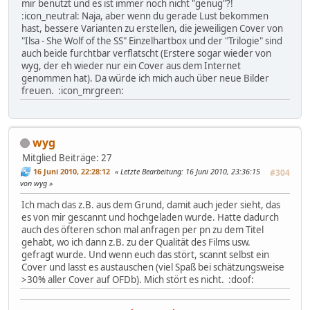
mir benutzt und es ist immer noch nicht "genug"?!
:icon_neutral: Naja, aber wenn du gerade Lust bekommen
hast, bessere Varianten zu erstellen, die jeweiligen Cover von
"Ilsa - She Wolf of the SS" Einzelhartbox und der "Trilogie" sind
auch beide furchtbar verflatscht (Erstere sogar wieder von
wyg, der eh wieder nur ein Cover aus dem Internet
genommen hat). Da würde ich mich auch über neue Bilder
freuen. :icon_mrgreen:
wyg
Mitglied
Beiträge: 27
16 Juni 2010, 22:28:12
Letzte Bearbeitung
: 16 Juni 2010, 23:36:15
#304
von wyg
Ich mach das z.B. aus dem Grund, damit auch jeder sieht, das
es von mir gescannt und hochgeladen wurde. Hatte dadurch
auch des öfteren schon mal anfragen per pn zu dem Titel
gehabt, wo ich dann z.B. zu der Qualität des Films usw.
gefragt wurde. Und wenn euch das stört, scannt selbst ein
Cover und lasst es austauschen (viel Spaß bei schätzungsweise
>30% aller Cover auf OFDb). Mich stört es nicht. :doof: