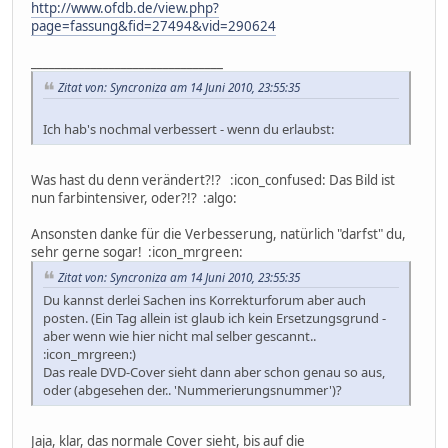
http://www.ofdb.de/view.php?
page=fassung&fid=27494&vid=290624
________________________________
Zitat von: Syncroniza am 14 Juni 2010, 23:55:35
Ich hab's nochmal verbessert - wenn du erlaubst:
Was hast du denn verändert?!? :icon_confused: Das Bild ist
nun farbintensiver, oder?!? :algo:
Ansonsten danke für die Verbesserung, natürlich "darfst" du,
sehr gerne sogar! :icon_mrgreen:
Zitat von: Syncroniza am 14 Juni 2010, 23:55:35
Du kannst derlei Sachen ins Korrekturforum aber auch
posten. (Ein Tag allein ist glaub ich kein Ersetzungsgrund -
aber wenn wie hier nicht mal selber gescannt..
:icon_mrgreen:)
Das reale DVD-Cover sieht dann aber schon genau so aus,
oder (abgesehen der.. 'Nummerierungsnummer')?
Jaja, klar, das normale Cover sieht, bis auf die