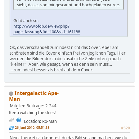
sieht, das es von mir gescannt und hochgeladen wurde.
Geht auch so:
http://www.ofdb.de/view.php?
page=fassung&fid=100&vid=161188
Ok, das verschandelt zumindest nicht das Cover. Aber am
schönsten sind die Cover einfach frei von jeglichen Tags. Hier
werden die Bilder durch die zusätzliche Zeile unten ja auch
"kleiner". Aber, wie gesagt, wenn es denn sein muss...
...zumindest besser als breit auf dem Cover.
Intergalactic Ape-
Man
Mitglied
Beiträge: 2.244
Keep watching the skies!
Location: Ro-Man
26 Juni 2010, 05:51:58
#320
Nein, theoretisch könntest du das Bild so lang machen, wie du