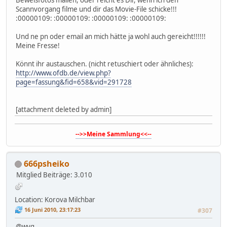
Scannvorgang filme und dir das Movie-File schicke!!!
:00000109: :00000109: :00000109: :00000109:
Und ne pn oder email an mich hätte ja wohl auch gereicht!!!!!!
Meine Fresse!
Könnt ihr austauschen. (nicht retuschiert oder ähnliches):
http://www.ofdb.de/view.php?
page=fassung&fid=658&vid=291728
[attachment deleted by admin]
-->>Meine Sammlung<<--
666psheiko
Mitglied
Beiträge: 3.010
Location: Korova Milchbar
16 Juni 2010, 23:17:23
#307
@wyg