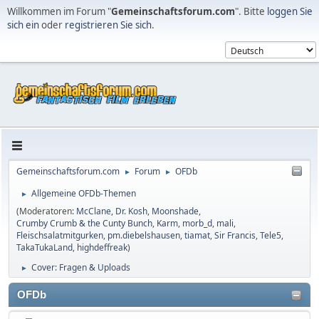
Willkommen im Forum "
Gemeinschaftsforum.com
". Bitte
loggen Sie
sich ein
oder
registrieren Sie sich
.
Gemeinschaftsforum.com
Forum
OFDb
►
►
Allgemeine OFDb-Themen
►
(Moderatoren:
McClane
,
Dr. Kosh
,
Moonshade
,
Crumby Crumb & the Cunty Bunch
,
Karm
,
morb_d
,
mali
,
Fleischsalatmitgurken
,
pm.diebelshausen
,
tiamat
,
Sir Francis
,
Tele5
,
TakaTukaLand
,
highdeffreak
)
Cover: Fragen & Uploads
►
OFDb