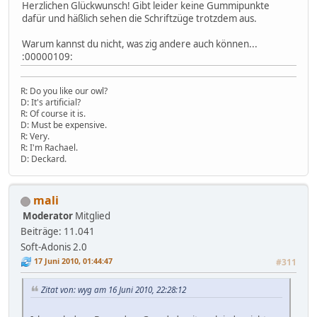
Herzlichen Glückwunsch! Gibt leider keine Gummipunkte
dafür und häßlich sehen die Schriftzüge trotzdem aus.
Warum kannst du nicht, was zig andere auch können...
:00000109:
R: Do you like our owl?
D: It's artificial?
R: Of course it is.
D: Must be expensive.
R: Very.
R: I'm Rachael.
D: Deckard.
mali
Moderator
Mitglied
Beiträge: 11.041
Soft-Adonis 2.0
17 Juni 2010, 01:44:47
#311
Zitat von: wyg am 16 Juni 2010, 22:28:12