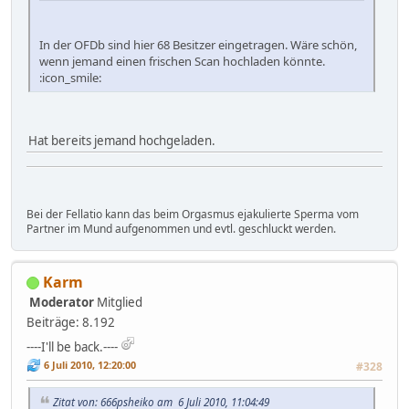
In der OFDb sind hier 68 Besitzer eingetragen. Wäre schön,
wenn jemand einen frischen Scan hochladen könnte.
:icon_smile:
Hat bereits jemand hochgeladen.
Bei der Fellatio kann das beim Orgasmus ejakulierte Sperma vom
Partner im Mund aufgenommen und evtl. geschluckt werden.
Karm
Moderator
Mitglied
Beiträge: 8.192
----I'll be back.----
6 Juli 2010, 12:20:00
#328
Zitat von: 666psheiko am 6 Juli 2010, 11:04:49