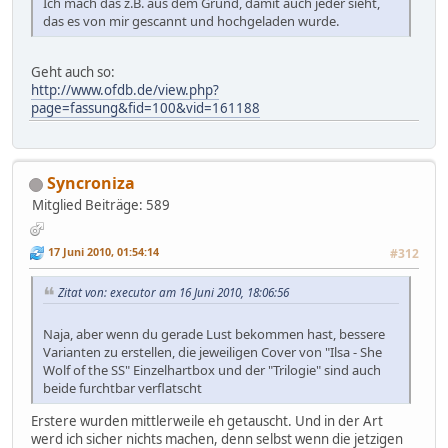
Ich mach das z.B. aus dem Grund, damit auch jeder sieht,
das es von mir gescannt und hochgeladen wurde.
Geht auch so:
http://www.ofdb.de/view.php?
page=fassung&fid=100&vid=161188
Syncroniza
Mitglied
Beiträge: 589
17 Juni 2010, 01:54:14
#312
Zitat von: executor am 16 Juni 2010, 18:06:56
Naja, aber wenn du gerade Lust bekommen hast, bessere
Varianten zu erstellen, die jeweiligen Cover von "Ilsa - She
Wolf of the SS" Einzelhartbox und der "Trilogie" sind auch
beide furchtbar verflatscht
Erstere wurden mittlerweile eh getauscht. Und in der Art
werd ich sicher nichts machen, denn selbst wenn die jetzigen