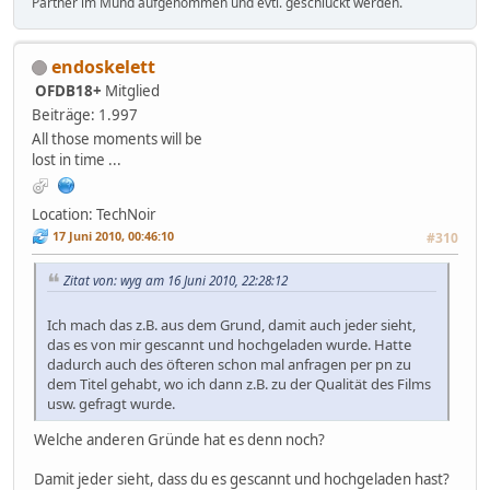
Partner im Mund aufgenommen und evtl. geschluckt werden.
endoskelett
OFDB18+
Mitglied
Beiträge: 1.997
All those moments will be
lost in time ...
Location: TechNoir
17 Juni 2010, 00:46:10
#310
Zitat von: wyg am 16 Juni 2010, 22:28:12
Ich mach das z.B. aus dem Grund, damit auch jeder sieht,
das es von mir gescannt und hochgeladen wurde. Hatte
dadurch auch des öfteren schon mal anfragen per pn zu
dem Titel gehabt, wo ich dann z.B. zu der Qualität des Films
usw. gefragt wurde.
Welche anderen Gründe hat es denn noch?
Damit jeder sieht, dass du es gescannt und hochgeladen hast?