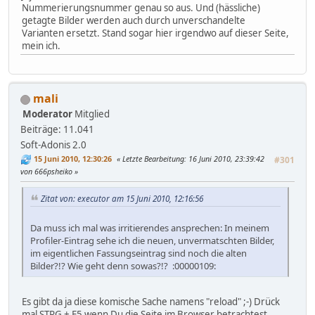
Nummerierungsnummer genau so aus. Und (hässliche)
getagte Bilder werden auch durch unverschandelte
Varianten ersetzt. Stand sogar hier irgendwo auf dieser Seite,
mein ich.
mali
Moderator
Mitglied
Beiträge: 11.041
Soft-Adonis 2.0
15 Juni 2010, 12:30:26
Letzte Bearbeitung
: 16 Juni 2010, 23:39:42
#301
von 666psheiko
Zitat von: executor am 15 Juni 2010, 12:16:56
Da muss ich mal was irritierendes ansprechen: In meinem
Profiler-Eintrag sehe ich die neuen, unvermatschten Bilder,
im eigentlichen Fassungseintrag sind noch die alten
Bilder?!? Wie geht denn sowas?!? :00000109:
Es gibt da ja diese komische Sache namens "reload" ;-) Drück
mal STRG + F5 wenn Du die Seite im Browser betrachtest.